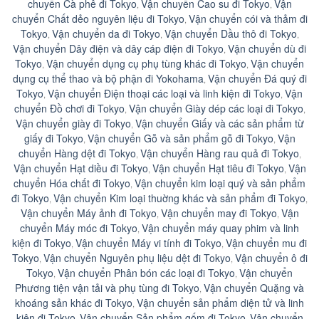
chuyển Cà phê đi Tokyo
Vận chuyển Cao su đi Tokyo
Vận
,
,
chuyển Chất dẻo nguyên liệu đi Tokyo
Vận chuyển cói và thảm đi
,
Tokyo
Vận chuyển da đi Tokyo
Vận chuyển Dầu thô đi Tokyo
,
,
,
Vận chuyển Dây điện và dây cáp điện đi Tokyo
Vận chuyển dù đi
,
Tokyo
Vận chuyển dụng cụ phụ tùng khác đi Tokyo
Vận chuyển
,
,
dụng cụ thể thao và bộ phận đi Yokohama
Vận chuyển Ðá quý đi
,
Tokyo
Vận chuyển Ðiện thoại các loại và linh kiện đi Tokyo
Vận
,
,
chuyển Ðồ chơi đi Tokyo
Vận chuyển Giày dép các loại đi Tokyo
,
,
Vận chuyển giày đi Tokyo
Vận chuyển Giấy và các sản phẩm từ
,
giấy đi Tokyo
Vận chuyển Gỗ và sản phẩm gỗ đi Tokyo
Vận
,
,
chuyển Hàng dệt đi Tokyo
Vận chuyển Hàng rau quả đi Tokyo
,
,
Vận chuyển Hạt diều đi Tokyo
Vận chuyển Hạt tiêu đi Tokyo
Vận
,
,
chuyển Hóa chất đi Tokyo
Vận chuyển kim loại quý và sản phẩm
,
đi Tokyo
Vận chuyển Kim loại thuờng khác và sản phẩm đi Tokyo
,
,
Vận chuyển Máy ảnh đi Tokyo
Vận chuyển may đi Tokyo
Vận
,
,
chuyển Máy móc đi Tokyo
Vận chuyển máy quay phim và linh
,
kiện đi Tokyo
Vận chuyển Máy vi tính đi Tokyo
Vận chuyển mu đi
,
,
Tokyo
Vận chuyển Nguyên phụ liệu dệt đi Tokyo
Vận chuyển ô đi
,
,
Tokyo
Vận chuyển Phân bón các loại đi Tokyo
Vận chuyển
,
,
Phương tiện vận tải và phụ tùng đi Tokyo
Vận chuyển Quặng và
,
khoáng sản khác đi Tokyo
Vận chuyển sản phẩm diện tử và linh
,
kiện đi Tokyo
Vận chuyển Sản phẩm gốm đi Tokyo
Vận chuyển
,
,