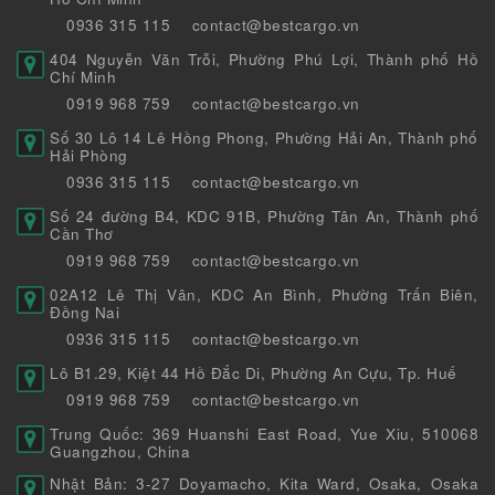
0936 315 115
contact@bestcargo.vn
404 Nguyễn Văn Trỗi, Phường Phú Lợi, Thành phố Hồ
Chí Minh
0919 968 759
contact@bestcargo.vn
Số 30 Lô 14 Lê Hồng Phong, Phường Hải An, Thành phố
Hải Phòng
0936 315 115
contact@bestcargo.vn
Số 24 đường B4, KDC 91B, Phường Tân An, Thành phố
Cần Thơ
0919 968 759
contact@bestcargo.vn
02A12 Lê Thị Vân, KDC An Bình, Phường Trấn Biên,
Đồng Nai
0936 315 115
contact@bestcargo.vn
Lô B1.29, Kiệt 44 Hồ Đắc Di, Phường An Cựu, Tp. Huế
0919 968 759
contact@bestcargo.vn
Trung Quốc: 369 Huanshi East Road, Yue Xiu, 510068
Guangzhou, China
Nhật Bản: 3-27 Doyamacho, Kita Ward, Osaka, Osaka