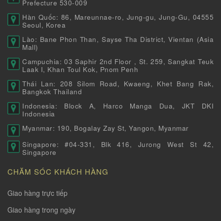
Prefecture 530-009
Hàn Quốc: 86, Mareunnae-ro, Jung-gu, Jung-Gu, 04555
Seoul, Korea
Lào: Bane Phon Than, Sayse Tha District, Vientan (Asia
Mall)
Campuchia: 03 Saphir 2nd Floor , St. 259, Sangkat Teuk
Laak I, Khan Toul Kok, Pnom Penh
Thái Lan: 208 Silom Road, Kwaeng, Khet Bang Rak,
Bangkok Thailand
Indonesia: Block A, Harco Manga Dua, JKT DKI
Indonesia
Myanmar: 190, Bogalay Zay St, Yangon, Myanmar
Singapore: #04-331, Blk 416, Jurong West St 42,
Singapore
CHĂM SÓC KHÁCH HÀNG
Giao hàng trực tiếp
Giao hàng trong ngày