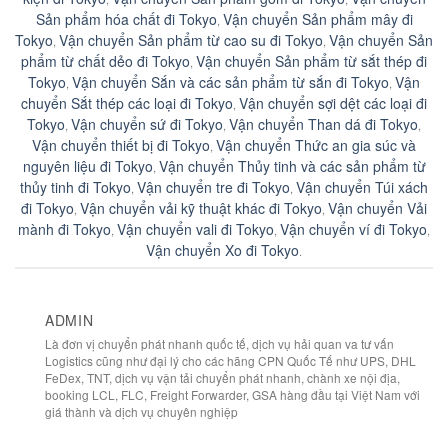
Sản phẩm hóa chất đi Tokyo
Vận chuyển Sản phẩm mây đi
,
Tokyo
Vận chuyển Sản phẩm từ cao su đi Tokyo
Vận chuyển Sản
,
,
phẩm từ chất dẻo đi Tokyo
Vận chuyển Sản phẩm từ sắt thép đi
,
Tokyo
Vận chuyển Sắn và các sản phẩm từ sắn đi Tokyo
Vận
,
,
chuyển Sắt thép các loại đi Tokyo
Vận chuyển sợi dệt các loại đi
,
Tokyo
Vận chuyển sứ đi Tokyo
Vận chuyển Than dá đi Tokyo
,
,
,
Vận chuyển thiết bị đi Tokyo
Vận chuyển Thức an gia súc và
,
nguyên liệu đi Tokyo
Vận chuyển Thủy tinh và các sản phẩm từ
,
thủy tinh đi Tokyo
Vận chuyển tre đi Tokyo
Vận chuyển Túi xách
,
,
đi Tokyo
Vận chuyển vải kỹ thuật khác đi Tokyo
Vận chuyển Vải
,
,
mành đi Tokyo
Vận chuyển vali đi Tokyo
Vận chuyển ví đi Tokyo
,
,
,
Vận chuyển Xo đi Tokyo
.
ADMIN
Là đơn vị chuyển phát nhanh quốc tế, dịch vụ hải quan va tư vấn
Logistics cũng như đại lý cho các hãng CPN Quốc Tế như UPS, DHL
FeDex, TNT, dịch vụ vận tải chuyển phát nhanh, chành xe nội địa,
booking LCL, FLC, Freight Forwarder, GSA hàng đầu tại Việt Nam với
giá thành và dịch vụ chuyên nghiệp