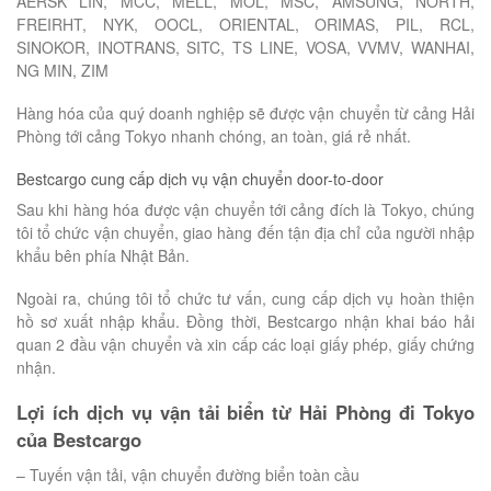
AERSK LIN, MCC, MELL, MOL, MSC, AMSUNG, NORTH,
FREIRHT, NYK, OOCL, ORIENTAL, ORIMAS, PIL, RCL,
SINOKOR, INOTRANS, SITC, TS LINE, VOSA, VVMV, WANHAI,
NG MIN, ZIM
Hàng hóa của quý doanh nghiệp sẽ được vận chuyển từ cảng Hải
Phòng tới cảng Tokyo nhanh chóng, an toàn, giá rẻ nhất.
Bestcargo cung cấp dịch vụ vận chuyển door-to-door
Sau khi hàng hóa được vận chuyển tới cảng đích là Tokyo, chúng
tôi tổ chức vận chuyển, giao hàng đến tận địa chỉ của người nhập
khẩu bên phía Nhật Bản.
Ngoài ra, chúng tôi tổ chức tư vấn, cung cấp dịch vụ hoàn thiện
hồ sơ xuất nhập khẩu. Đồng thời, Bestcargo nhận khai báo hải
quan 2 đầu vận chuyển và xin cấp các loại giấy phép, giấy chứng
nhận.
Lợi ích dịch vụ vận tải biển từ Hải Phòng đi Tokyo
của Bestcargo
– Tuyến vận tải, vận chuyển đường biển toàn cầu