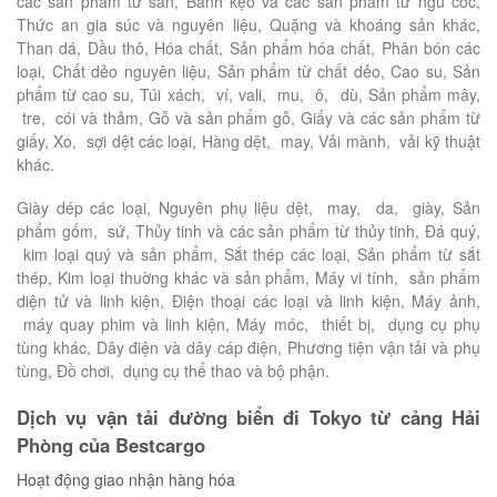
các sản phẩm từ sắn, Bánh kẹo và các sản phẩm từ ngu cốc,
Thức an gia súc và nguyên liệu, Quặng và khoáng sản khác,
Than dá, Dầu thô, Hóa chất, Sản phẩm hóa chất, Phân bón các
loại, Chất dẻo nguyên liệu, Sản phẩm từ chất dẻo, Cao su, Sản
phẩm từ cao su, Túi xách, ví, vali, mu, ô, dù, Sản phẩm mây,
tre, cói và thảm, Gỗ và sản phẩm gỗ, Giấy và các sản phẩm từ
giấy, Xo, sợi dệt các loại, Hàng dệt, may, Vải mành, vải kỹ thuật
khác.
Giày dép các loại, Nguyên phụ liệu dệt, may, da, giày, Sản
phẩm gốm, sứ, Thủy tinh và các sản phẩm từ thủy tinh, Ðá quý,
kim loại quý và sản phẩm, Sắt thép các loại, Sản phẩm từ sắt
thép, Kim loại thuờng khác và sản phẩm, Máy vi tính, sản phẩm
diện tử và linh kiện, Ðiện thoại các loại và linh kiện, Máy ảnh,
máy quay phim và linh kiện, Máy móc, thiết bị, dụng cụ phụ
tùng khác, Dây điện và dây cáp điện, Phương tiện vận tải và phụ
tùng, Ðồ chơi, dụng cụ thể thao và bộ phận.
Dịch vụ vận tải đường biển đi Tokyo từ cảng Hải
Phòng của Bestcargo
Hoạt động giao nhận hàng hóa