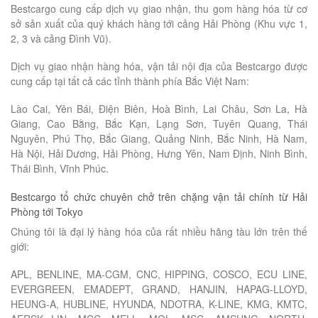
Bestcargo cung cấp dịch vụ giao nhận, thu gom hàng hóa từ cơ
sở sản xuất của quý khách hàng tới cảng Hải Phòng (Khu vực 1,
2, 3 và cảng Đình Vũ).
Dịch vụ giao nhận hàng hóa, vận tải nội địa của Bestcargo được
cung cấp tại tất cả các tỉnh thành phía Bắc Việt Nam:
Lào Cai, Yên Bái, Điện Biên, Hoà Bình, Lai Châu, Sơn La, Hà
Giang, Cao Bằng, Bắc Kạn, Lạng Sơn, Tuyên Quang, Thái
Nguyên, Phú Thọ, Bắc Giang, Quảng Ninh, Bắc Ninh, Hà Nam,
Hà Nội, Hải Dương, Hải Phòng, Hưng Yên, Nam Định, Ninh Bình,
Thái Bình, Vĩnh Phúc.
Bestcargo tổ chức chuyên chở trên chặng vận tải chính từ Hải
Phòng tới Tokyo
Chúng tôi là đại lý hàng hóa của rất nhiều hãng tàu lớn trên thế
giới:
APL, BENLINE, MA-CGM, CNC, HIPPING, COSCO, ECU LINE,
EVERGREEN, EMADEPT, GRAND, HANJIN, HAPAG-LLOYD,
HEUNG-A, HUBLINE, HYUNDA, NDOTRA, K-LINE, KMG, KMTC,