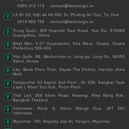
0936 315 115
contact@bestcargo.vn
Lô B1.29, Kiệt 44 Hồ Đắc Di, Phường An Cựu, Tp. Huế
0919 968 759
contact@bestcargo.vn
Trung Quốc: 369 Huanshi East Road, Yue Xiu, 510068
Guangzhou, China
Nhật Bản: 3-27 Doyamacho, Kita Ward, Osaka, Osaka
Prefecture 530-009
Hàn Quốc: 86, Mareunnae-ro, Jung-gu, Jung-Gu, 04555
Seoul, Korea
Lào: Bane Phon Than, Sayse Tha District, Vientan (Asia
Mall)
Campuchia: 03 Saphir 2nd Floor , St. 259, Sangkat Teuk
Laak I, Khan Toul Kok, Pnom Penh
Thái Lan: 208 Silom Road, Kwaeng, Khet Bang Rak,
Bangkok Thailand
Indonesia: Block A, Harco Manga Dua, JKT DKI
Indonesia
Myanmar: 190, Bogalay Zay St, Yangon, Myanmar