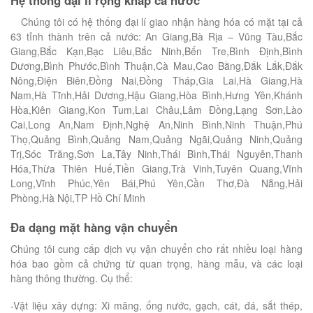
Chúng tôi có hệ thống đại lí giao nhận hàng hóa có mặt tại cả
63 tỉnh thành trên cả nước: An Giang,Bà Rịa – Vũng Tàu,Bắc
Giang,Bắc Kạn,Bạc Liêu,Bắc Ninh,Bến Tre,Bình Định,Bình
Dương,Bình Phước,Bình Thuận,Cà Mau,Cao Bằng,Đắk Lắk,Đắk
Nông,Điện Biên,Đồng Nai,Đồng Tháp,Gia Lai,Hà Giang,Hà
Nam,Hà Tĩnh,Hải Dương,Hậu Giang,Hòa Bình,Hưng Yên,Khánh
Hòa,Kiên Giang,Kon Tum,Lai Châu,Lâm Đồng,Lạng Sơn,Lào
Cai,Long An,Nam Định,Nghệ An,Ninh Bình,Ninh Thuận,Phú
Thọ,Quảng Bình,Quảng Nam,Quảng Ngãi,Quảng Ninh,Quảng
Trị,Sóc Trăng,Sơn La,Tây Ninh,Thái Bình,Thái Nguyên,Thanh
Hóa,Thừa Thiên Huế,Tiền Giang,Trà Vinh,Tuyên Quang,Vĩnh
Long,Vĩnh Phúc,Yên Bái,Phú Yên,Cần Thơ,Đà Nẵng,Hải
Phòng,Hà Nội,TP Hồ Chí Minh
Đa dạng mặt hàng vận chuyển
Chúng tôi cung cấp dịch vụ vận chuyển cho rất nhiều loại hàng
hóa bao gồm cả chứng từ quan trọng, hàng mẫu, và các loại
hàng thông thường. Cụ thể:
-Vật liệu xây dựng: Xi măng, ống nước, gạch, cát, đá, sắt thép,