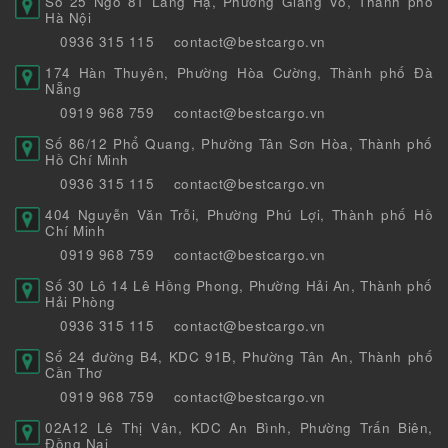
Số 25 Ngõ 81 Láng Hạ, Phường Giảng Võ, Thành phố
Hà Nội
0936 315 115
contact@bestcargo.vn
174 Hàn Thuyên, Phường Hòa Cường, Thành phố Đà
Nẵng
0919 968 759
contact@bestcargo.vn
Số 86/12 Phổ Quang, Phường Tân Sơn Hòa, Thành phố
Hồ Chí Minh
0936 315 115
contact@bestcargo.vn
404 Nguyễn Văn Trỗi, Phường Phú Lợi, Thành phố Hồ
Chí Minh
0919 968 759
contact@bestcargo.vn
Số 30 Lô 14 Lê Hồng Phong, Phường Hải An, Thành phố
Hải Phòng
0936 315 115
contact@bestcargo.vn
Số 24 đường B4, KDC 91B, Phường Tân An, Thành phố
Cần Thơ
0919 968 759
contact@bestcargo.vn
02A12 Lê Thị Vân, KDC An Bình, Phường Trấn Biên,
Đồng Nai