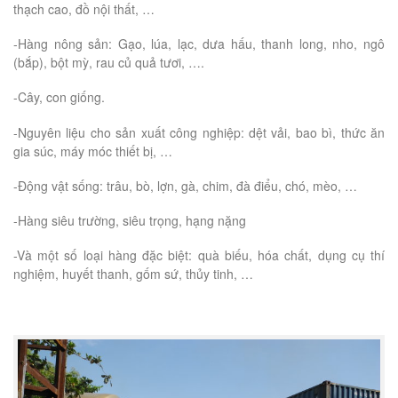
thạch cao, đồ nội thất, …
-Hàng nông sản: Gạo, lúa, lạc, dưa hấu, thanh long, nho, ngô
(bắp), bột mỳ, rau củ quả tươi, ….
-Cây, con giống.
-Nguyên liệu cho sản xuất công nghiệp: dệt vải, bao bì, thức ăn
gia súc, máy móc thiết bị, …
-Động vật sống: trâu, bò, lợn, gà, chim, đà điểu, chó, mèo, …
-Hàng siêu trường, siêu trọng, hạng nặng
-Và một số loại hàng đặc biệt: quà biếu, hóa chất, dụng cụ thí
nghiệm, huyết thanh, gốm sứ, thủy tinh, …