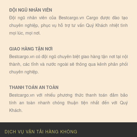
ĐỘI NGŨ NHÂN VIÊN
Đội ngũ nhân viên của Bestcargo.vn Cargo được đào tạo
chuyên nghiệp, phục vụ hỗ trợ tư vấn Quý Khách nhiệt tình
mọi lúc, mọi nơi.
GIAO HÀNG TẬN NƠI
Bestcargo.vn có đội ngũ chuyên biệt giao hàng tận nơi tại nội
thành, các tỉnh và nước ngoài sẽ thông qua kênh phân phối
chuyên nghiệp.
THANH TOÁN AN TOÀN
Bestcargo.vn với nhiếu phương thức thanh toán đảm bảo
tính an toàn nhanh chóng thuận tiện nhất đến với Quý
Khách.
DỊCH VỤ VẬN TẢI HÀNG KHÔNG