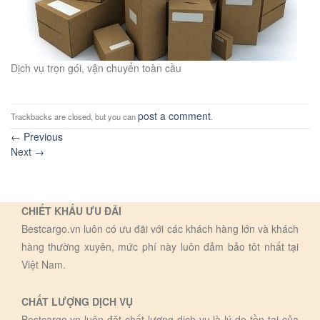
Dịch vụ trọn gói, vận chuyển toàn cầu
post a comment
Trackbacks are closed, but you can
.
←
Previous
Next
→
CHIẾT KHẤU ƯU ĐÃI
Bestcargo.vn luôn có ưu đãi với các khách hàng lớn và khách
hàng thường xuyên, mức phí này luôn đảm bảo tôt nhất tại
Việt Nam.
CHẤT LƯỢNG DỊCH VỤ
Bestcargo.vn luôn đặt chất lượng dịch vụ là lý do tồn tại của