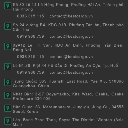
Số 30 Lô 14 Lê Hồng Phong, Phường Hải An, Thành phố
Hải Phòng
0936 315 115
contact@bestcargo.vn
Số 24 đường B4, KDC 91B, Phường Tân An, Thành phố
Cần Thơ
0919 968 759
contact@bestcargo.vn
02A12 Lê Thị Vân, KDC An Bình, Phường Trấn Biên,
Đồng Nai
0936 315 115
contact@bestcargo.vn
Lô B1.29, Kiệt 44 Hồ Đắc Di, Phường An Cựu, Tp. Huế
0919 968 759
contact@bestcargo.vn
Trung Quốc: 369 Huanshi East Road, Yue Xiu, 510068
Guangzhou, China
Nhật Bản: 3-27 Doyamacho, Kita Ward, Osaka, Osaka
Prefecture 530-009
Hàn Quốc: 86, Mareunnae-ro, Jung-gu, Jung-Gu, 04555
Seoul, Korea
Lào: Bane Phon Than, Sayse Tha District, Vientan (Asia
Mall)