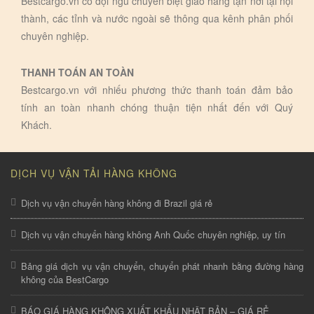
Bestcargo.vn có đội ngũ chuyên biệt giao hàng tận nơi tại nội
thành, các tỉnh và nước ngoài sẽ thông qua kênh phân phối
chuyên nghiệp.
THANH TOÁN AN TOÀN
Bestcargo.vn với nhiếu phương thức thanh toán đảm bảo
tính an toàn nhanh chóng thuận tiện nhất đến với Quý
Khách.
DỊCH VỤ VẬN TẢI HÀNG KHÔNG
Dịch vụ vận chuyển hàng không đi Brazil giá rẻ
Dịch vụ vận chuyển hàng không Anh Quốc chuyên nghiệp, uy tín
Bảng giá dịch vụ vận chuyển, chuyển phát nhanh bằng đường hàng
không của BestCargo
BÁO GIÁ HÀNG KHÔNG XUẤT KHẨU NHẬT BẢN – GIÁ RẺ