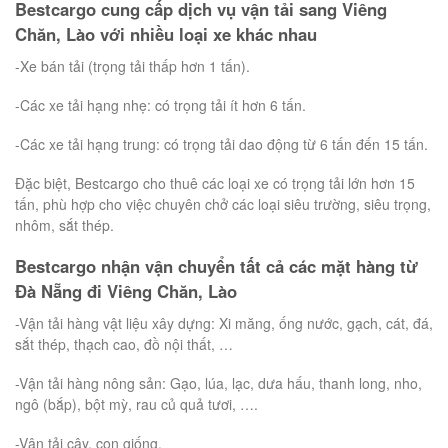
Bestcargo cung cấp dịch vụ vận tải sang Viêng
Chăn, Lào với nhiều loại xe khác nhau
-Xe bán tải (trọng tải thấp hơn 1 tấn).
-Các xe tải hạng nhẹ: có trọng tải ít hơn 6 tấn.
-Các xe tải hạng trung: có trọng tải dao động từ 6 tấn đến 15 tấn.
Đặc biệt, Bestcargo cho thuê các loại xe có trọng tải lớn hơn 15
tấn, phù hợp cho việc chuyên chở các loại siêu trường, siêu trọng,
nhôm, sắt thép.
Bestcargo nhận vận chuyển tất cả các mặt hàng từ
Đà Nẵng đi Viêng Chăn, Lào
-Vận tải hàng vật liệu xây dựng: Xi măng, ống nước, gạch, cát, đá,
sắt thép, thạch cao, đồ nội thất, …
-Vận tải hàng nông sản: Gạo, lúa, lạc, dưa hấu, thanh long, nho,
ngô (bắp), bột mỳ, rau củ quả tươi, ….
-Vận tải cây, con giống.