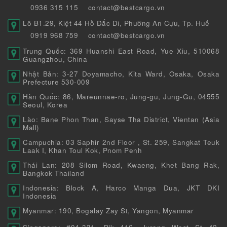
0936 315 115
contact@bestcargo.vn
Lô B1.29, Kiệt 44 Hồ Đắc Di, Phường An Cựu, Tp. Huế
0919 968 759
contact@bestcargo.vn
Trung Quốc: 369 Huanshi East Road, Yue Xiu, 510068
Guangzhou, China
Nhật Bản: 3-27 Doyamacho, Kita Ward, Osaka, Osaka
Prefecture 530-009
Hàn Quốc: 86, Mareunnae-ro, Jung-gu, Jung-Gu, 04555
Seoul, Korea
Lào: Bane Phon Than, Sayse Tha District, Vientan (Asia
Mall)
Campuchia: 03 Saphir 2nd Floor , St. 259, Sangkat Teuk
Laak I, Khan Toul Kok, Pnom Penh
Thái Lan: 208 Silom Road, Kwaeng, Khet Bang Rak,
Bangkok Thailand
Indonesia: Block A, Harco Manga Dua, JKT DKI
Indonesia
Myanmar: 190, Bogalay Zay St, Yangon, Myanmar