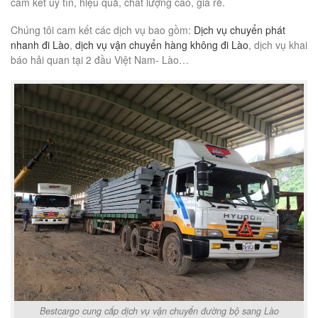
cam kết uy tín, hiệu quả, chất lượng cao, giá rẻ.
Chúng tôi cam kết các dịch vụ bao gồm:
Dịch vụ chuyển phát
nhanh đi Lào
,
dịch vụ vận chuyển hàng không đi Lào
, dịch vụ khai
báo hải quan tại 2 đầu Việt Nam- Lào…
Bestcargo cung cấp dịch vụ vận chuyển đường bộ sang Lào