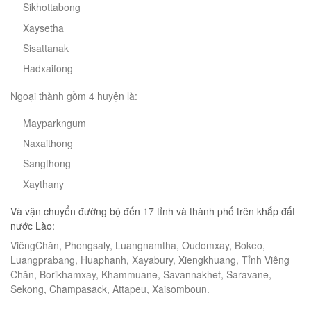
Sikhottabong
Xaysetha
Sisattanak
Hadxaifong
Ngoại thành gồm 4 huyện là:
Mayparkngum
Naxaithong
Sangthong
Xaythany
Và vận chuyển đường bộ đến 17 tỉnh và thành phố trên khắp đất
nước Lào:
ViêngChăn, Phongsaly, Luangnamtha, Oudomxay, Bokeo,
Luangprabang, Huaphanh, Xayabury, Xiengkhuang, Tỉnh Viêng
Chăn, Borikhamxay, Khammuane, Savannakhet, Saravane,
Sekong, Champasack, Attapeu, Xaisomboun.