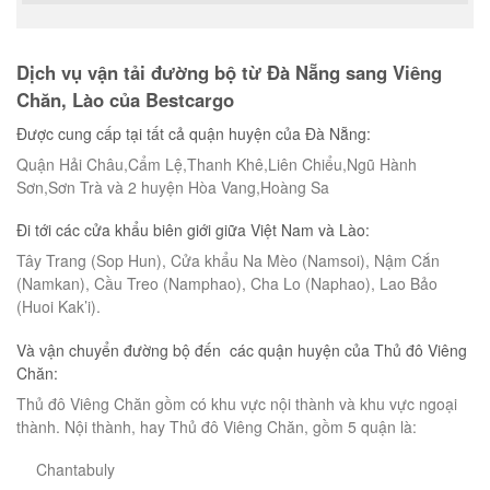
Dịch vụ vận tải đường bộ từ Đà Nẵng sang Viêng
Chăn, Lào của Bestcargo
Được cung cấp tại tất cả quận huyện của Đà Nẵng:
Quận Hải Châu,Cẩm Lệ,Thanh Khê,Liên Chiểu,Ngũ Hành
Sơn,Sơn Trà và 2 huyện Hòa Vang,Hoàng Sa
Đi tới các cửa khẩu biên giới giữa Việt Nam và Lào:
Tây Trang (Sop Hun), Cửa khẩu Na Mèo (Namsoi), Nậm Cắn
(Namkan), Cầu Treo (Namphao), Cha Lo (Naphao), Lao Bảo
(Huoi Kak’i).
Và vận chuyển đường bộ đến các quận huyện của Thủ đô Viêng
Chăn:
Thủ đô Viêng Chăn gồm có khu vực nội thành và khu vực ngoại
thành. Nội thành, hay Thủ đô Viêng Chăn, gồm 5 quận là:
Chantabuly