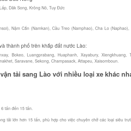
’Lấp, Dăk Song, Krông Nô, Tuy Đức
msoi), Nậm Cắn (Namkan), Cầu Treo (Namphao), Cha Lo (Naphao),
và thành phố trên khắp đất nước Lào:
xay, Bokeo, Luangprabang, Huaphanh, Xayabury, Xiengkhuang, 
akhet, Saravane, Sekong, Champasack, Attapeu, Xaisomboun.
vận tải sang Lào với nhiều loại xe khác nh
 6 tấn đến 15 tấn.
ọng tải lớn hơn 15 tấn, phù hợp cho việc chuyên chở các loại siêu trư