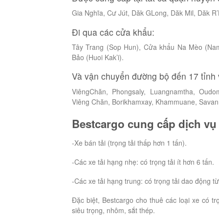
Gia Nghĩa, Cư Jút, Dăk GLong, Dăk Mil, Dăk R
Đi qua các cửa khẩu:
Tây Trang (Sop Hun), Cửa khẩu Na Mèo (Na
Bảo (Huoi Kak’i).
Và vận chuyển đường bộ đến 17 tỉnh 
ViêngChăn, Phongsaly, Luangnamtha, Oudom
Viêng Chăn, Borikhamxay, Khammuane, Savann
Bestcargo cung cấp dịch vụ 
-Xe bán tải (trọng tải thấp hơn 1 tấn).
-Các xe tải hạng nhẹ: có trọng tải ít hơn 6 tấn.
-Các xe tải hạng trung: có trọng tải dao động từ
Đặc biệt, Bestcargo cho thuê các loại xe có tr
siêu trọng, nhôm, sắt thép.