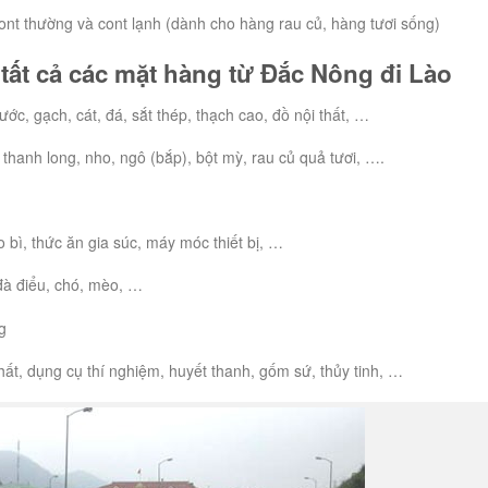
 cont thường và cont lạnh (dành cho hàng rau củ, hàng tươi sống)
tất cả các mặt hàng từ Đắc Nông đi Lào
ớc, gạch, cát, đá, sắt thép, thạch cao, đồ nội thất, …
 thanh long, nho, ngô (bắp), bột mỳ, rau củ quả tươi, ….
o bì, thức ăn gia súc, máy móc thiết bị, …
, đà điểu, chó, mèo, …
ng
hất, dụng cụ thí nghiệm, huyết thanh, gốm sứ, thủy tinh, …