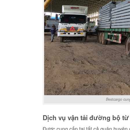
Bestcargo cun
Dịch vụ vận tải đường bộ t
Được cung cấp tại tất cả quận huyện