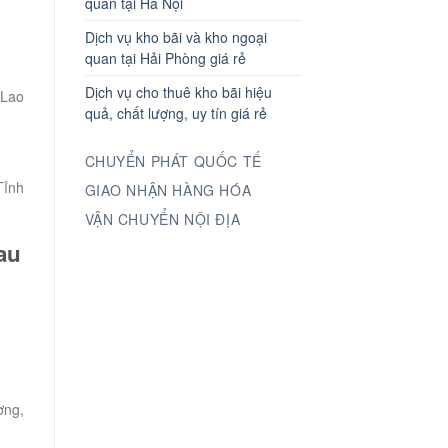
quan tại Hà Nội
Dịch vụ kho bãi và kho ngoại
quan tại Hải Phòng giá rẻ
Dịch vụ cho thuê kho bãi hiệu
 Lao
quả, chất lượng, uy tín giá rẻ
CHUYỂN PHÁT QUỐC TẾ
Tỉnh
GIAO NHẬN HÀNG HÓA
VẬN CHUYỂN NỘI ĐỊA
au
ờng,