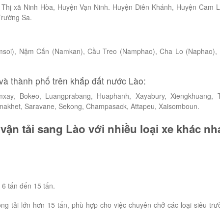
Thị xã Ninh Hòa, Huyện Vạn Ninh. Huyện Diên Khánh, Huyện Cam 
Trường Sa.
msoi), Nậm Cắn (Namkan), Cầu Treo (Namphao), Cha Lo (Naphao),
và thành phố trên khắp đất nước Lào:
xay, Bokeo, Luangprabang, Huaphanh, Xayabury, Xiengkhuang, 
akhet, Saravane, Sekong, Champasack, Attapeu, Xaisomboun.
vận tải sang Lào với nhiều loại xe khác nh
 6 tấn đến 15 tấn.
ọng tải lớn hơn 15 tấn, phù hợp cho việc chuyên chở các loại siêu trư