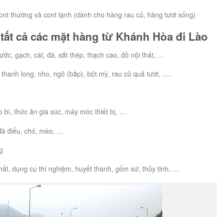
 cont thường và cont lạnh (dành cho hàng rau củ, hàng tươi sống)
tất cả các mặt hàng từ Khánh Hòa đi Lào
ớc, gạch, cát, đá, sắt thép, thạch cao, đồ nội thất, …
 thanh long, nho, ngô (bắp), bột mỳ, rau củ quả tươi, ….
o bì, thức ăn gia súc, máy móc thiết bị, …
, đà điểu, chó, mèo, …
ng
hất, dụng cụ thí nghiệm, huyết thanh, gốm sứ, thủy tinh, …