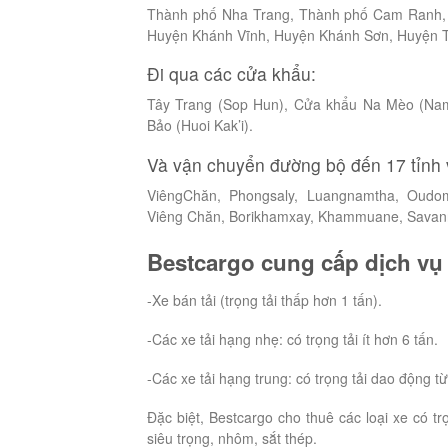
Thành phố Nha Trang, Thành phố Cam Ranh, 
Huyện Khánh Vĩnh, Huyện Khánh Sơn, Huyện 
Đi qua các cửa khẩu:
Tây Trang (Sop Hun), Cửa khẩu Na Mèo (Na
Bảo (Huoi Kak’i).
Và vận chuyển đường bộ đến 17 tỉnh 
ViêngChăn, Phongsaly, Luangnamtha, Oudom
Viêng Chăn, Borikhamxay, Khammuane, Savann
Bestcargo cung cấp dịch vụ 
-Xe bán tải (trọng tải thấp hơn 1 tấn).
-Các xe tải hạng nhẹ: có trọng tải ít hơn 6 tấn.
-Các xe tải hạng trung: có trọng tải dao động từ
Đặc biệt, Bestcargo cho thuê các loại xe có tr
siêu trọng, nhôm, sắt thép.