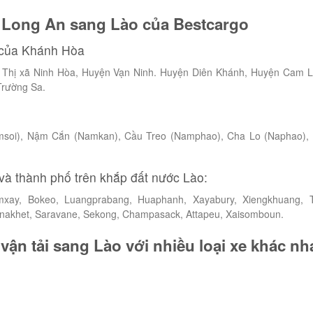
ừ Long An sang Lào của Bestcargo
n của Khánh Hòa
Thị xã Ninh Hòa, Huyện Vạn Ninh. Huyện Diên Khánh, Huyện Cam 
Trường Sa.
msoi), Nậm Cắn (Namkan), Cầu Treo (Namphao), Cha Lo (Naphao),
và thành phố trên khắp đất nước Lào:
xay, Bokeo, Luangprabang, Huaphanh, Xayabury, Xiengkhuang, 
akhet, Saravane, Sekong, Champasack, Attapeu, Xaisomboun.
vận tải sang Lào với nhiều loại xe khác nh