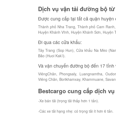
Dịch vụ vận tải đường bộ t
Được cung cấp tại tất cả quận huyệ
Thành phố Nha Trang, Thành phố Cam Ranh, 
Huyện Khánh Vĩnh, Huyện Khánh Sơn, Huyện 
Đi qua các cửa khẩu:
Tây Trang (Sop Hun), Cửa khẩu Na Mèo (Na
Bảo (Huoi Kak’i).
Và vận chuyển đường bộ đến 17 tỉnh 
ViêngChăn, Phongsaly, Luangnamtha, Oudom
Viêng Chăn, Borikhamxay, Khammuane, Savann
Bestcargo cung cấp dịch vụ 
-Xe bán tải (trọng tải thấp hơn 1 tấn).
-Các xe tải hạng nhẹ: có trọng tải ít hơn 6 tấn.