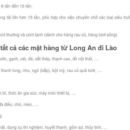
 6 tấn đến 15 tấn.
ọng tải lớn hơn 15 tấn, phù hợp cho việc chuyên chở các loại siêu trư
 cont thường và cont lạnh (dành cho hàng rau củ, hàng tươi sống)
tất cả các mặt hàng từ Long An đi Lào
ớc, gạch, cát, đá, sắt thép, thạch cao, đồ nội thất, …
 thanh long, nho, ngô (bắp), bột mỳ, rau củ quả tươi, ….
o bì, thức ăn gia súc, máy móc thiết bị, …
, đà điểu, chó, mèo, …
ng
hất, dụng cụ thí nghiệm, huyết thanh, gốm sứ, thủy tinh, …