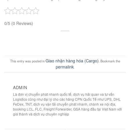
0/5
(0 Reviews)
Giao nhận hàng hóa (Cargo)
This entry was posted in
. Bookmark the
permalink
.
ADMIN
Là đơn vị chuyển phát nhanh quốc tế, dịch vụ hải quan va tư vấn
Logistics cũng như đại lý cho các hãng CPN Quốc Tế như UPS, DHL
FeDex, TNT, dịch vụ vận tải chuyển phát nhanh, chành xe nội địa,
booking LCL, FLC, Freight Forwarder, GSA hàng đầu tại Việt Nam với
giá thành và dịch vụ chuyên nghiệp