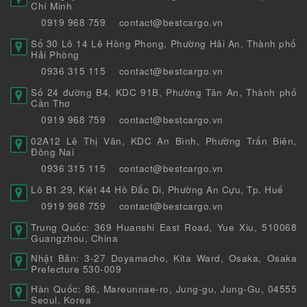
Chí Minh
0919 968 759
contact@bestcargo.vn
Số 30 Lô 14 Lê Hồng Phong, Phường Hải An, Thành phố
Hải Phòng
0936 315 115
contact@bestcargo.vn
Số 24 đường B4, KDC 91B, Phường Tân An, Thành phố
Cần Thơ
0919 968 759
contact@bestcargo.vn
02A12 Lê Thị Vân, KDC An Bình, Phường Trấn Biên,
Đồng Nai
0936 315 115
contact@bestcargo.vn
Lô B1.29, Kiệt 44 Hồ Đắc Di, Phường An Cựu, Tp. Huế
0919 968 759
contact@bestcargo.vn
Trung Quốc: 369 Huanshi East Road, Yue Xiu, 510068
Guangzhou, China
Nhật Bản: 3-27 Doyamacho, Kita Ward, Osaka, Osaka
Prefecture 530-009
Hàn Quốc: 86, Mareunnae-ro, Jung-gu, Jung-Gu, 04555
Seoul, Korea