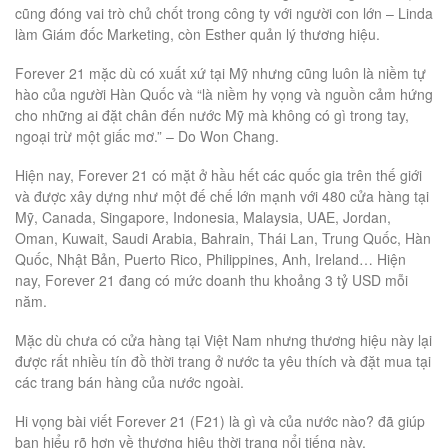
cũng đóng vai trò chủ chốt trong công ty với người con lớn – Linda
làm Giám đốc Marketing, còn Esther quản lý thương hiệu.
Forever 21 mặc dù có xuất xứ tại Mỹ nhưng cũng luôn là niềm tự
hào của người Hàn Quốc và “là niềm hy vọng và nguồn cảm hứng
cho những ai đặt chân đến nước Mỹ mà không có gì trong tay,
ngoại trừ một giấc mơ.” – Do Won Chang.
Hiện nay, Forever 21 có mặt ở hầu hết các quốc gia trên thế giới
và được xây dựng như một đế chế lớn mạnh với 480 cửa hàng tại
Mỹ, Canada, Singapore, Indonesia, Malaysia, UAE, Jordan,
Oman, Kuwait, Saudi Arabia, Bahrain, Thái Lan, Trung Quốc, Hàn
Quốc, Nhật Bản, Puerto Rico, Philippines, Anh, Ireland… Hiện
nay, Forever 21 đang có mức doanh thu khoảng 3 tỷ USD mỗi
năm.
Mặc dù chưa có cửa hàng tại Việt Nam nhưng thương hiệu này lại
được rất nhiều tín đồ thời trang ở nước ta yêu thích và đặt mua tại
các trang bán hàng của nước ngoài.
Hi vọng bài viết Forever 21 (F21) là gì và của nước nào? đã giúp
bạn hiểu rõ hơn về thương hiệu thời trang nổi tiếng này.