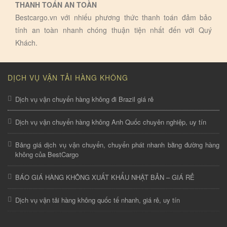
THANH TOÁN AN TOÀN
Bestcargo.vn với nhiếu phương thức thanh toán đảm bảo
tính an toàn nhanh chóng thuận tiện nhất đến với Quý
Khách.
DỊCH VỤ VẬN TẢI HÀNG KHÔNG
Dịch vụ vận chuyển hàng không đi Brazil giá rẻ
Dịch vụ vận chuyển hàng không Anh Quốc chuyên nghiệp, uy tín
Bảng giá dịch vụ vận chuyển, chuyển phát nhanh bằng đường hàng
không của BestCargo
BÁO GIÁ HÀNG KHÔNG XUẤT KHẨU NHẬT BẢN – GIÁ RẺ
Dịch vụ vận tải hàng không quốc tế nhanh, giá rẻ, uy tín