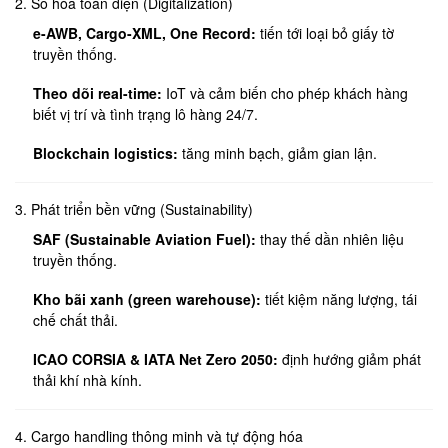
2. Số hóa toàn diện (Digitalization)
e-AWB, Cargo-XML, One Record:
tiến tới loại bỏ giấy tờ
truyền thống.
Theo dõi real-time:
IoT và cảm biến cho phép khách hàng
biết vị trí và tình trạng lô hàng 24/7.
Blockchain logistics:
tăng minh bạch, giảm gian lận.
3. Phát triển bền vững (Sustainability)
SAF (Sustainable Aviation Fuel):
thay thế dần nhiên liệu
truyền thống.
Kho bãi xanh (green warehouse):
tiết kiệm năng lượng, tái
chế chất thải.
ICAO CORSIA & IATA Net Zero 2050:
định hướng giảm phát
thải khí nhà kính.
4. Cargo handling thông minh và tự động hóa