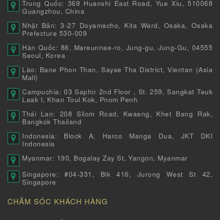
Trung Quốc: 369 Huanshi East Road, Yue Xiu, 510068
Guangzhou, China
Nhật Bản: 3-27 Doyamacho, Kita Ward, Osaka, Osaka
Prefecture 530-009
Hàn Quốc: 86, Mareunnae-ro, Jung-gu, Jung-Gu, 04555
Seoul, Korea
Lào: Bane Phon Than, Sayse Tha District, Vientan (Asia
Mall)
Campuchia: 03 Saphir 2nd Floor , St. 259, Sangkat Teuk
Laak I, Khan Toul Kok, Pnom Penh
Thái Lan: 208 Silom Road, Kwaeng, Khet Bang Rak,
Bangkok Thailand
Indonesia: Block A, Harco Manga Dua, JKT DKI
Indonesia
Myanmar: 190, Bogalay Zay St, Yangon, Myanmar
Singapore: #04-331, Blk 416, Jurong West St 42,
Singapore
CHĂM SÓC KHÁCH HÀNG