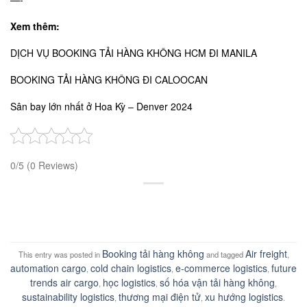
Xem thêm:
DỊCH VỤ BOOKING TẢI HÀNG KHÔNG HCM ĐI MANILA
BOOKING TẢI HÀNG KHÔNG ĐI CALOOCAN
Sân bay lớn nhất ở Hoa Kỳ – Denver 2024
0/5
(0 Reviews)
Booking tải hàng không
Air freight
This entry was posted in
and tagged
,
automation cargo
cold chain logistics
e-commerce logistics
future
,
,
,
trends air cargo
học logistics
số hóa vận tải hàng không
,
,
,
sustainability logistics
thương mại điện tử
xu hướng logistics
,
,
.