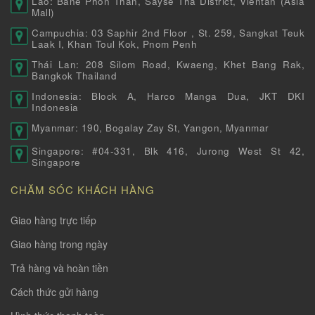
Lào: Bane Phon Than, Sayse Tha District, Vientan (Asia
Mall)
Campuchia: 03 Saphir 2nd Floor , St. 259, Sangkat Teuk
Laak I, Khan Toul Kok, Pnom Penh
Thái Lan: 208 Silom Road, Kwaeng, Khet Bang Rak,
Bangkok Thailand
Indonesia: Block A, Harco Manga Dua, JKT DKI
Indonesia
Myanmar: 190, Bogalay Zay St, Yangon, Myanmar
Singapore: #04-331, Blk 416, Jurong West St 42,
Singapore
CHĂM SÓC KHÁCH HÀNG
Giao hàng trực tiếp
Giao hàng trong ngày
Trả hàng và hoàn tiền
Cách thức gửi hàng