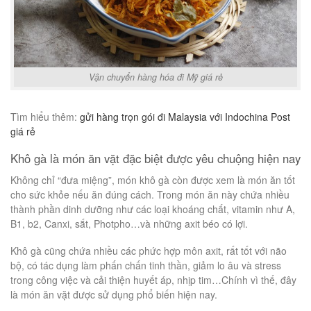
Vận chuyển hàng hóa đi Mỹ giá rẻ
Tìm hiểu thêm:
gửi hàng trọn gói đi Malaysia với Indochina Post
giá rẻ
Khô gà là món ăn vặt đặc biệt được yêu chuộng hiện nay
Không chỉ “đưa miệng”, món khô gà còn được xem là món ăn tốt
cho sức khỏe nếu ăn đúng cách. Trong món ăn này chứa nhiều
thành phần dinh dưỡng như các loại khoáng chất, vitamin như A,
B1, b2, Canxi, sắt, Photpho…và những axit béo có lợi.
Khô gà cũng chứa nhiều các phức hợp môn axit, rất tốt với não
bộ, có tác dụng làm phấn chấn tinh thần, giảm lo âu và stress
trong công việc và cải thiện huyết áp, nhịp tim…Chính vì thế, đây
là món ăn vặt được sử dụng phổ biến hiện nay.