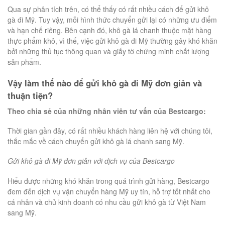
Qua sự phân tích trên, có thể thấy có rất nhiều cách để gửi khô
gà đi Mỹ. Tuy vậy, mỗi hình thức chuyển gửi lại có những ưu điểm
và hạn chế riêng. Bên cạnh đó, khô gà lá chanh thuộc mặt hàng
thực phẩm khô, vì thế, việc gửi khô gà đi Mỹ thường gây khó khăn
bởi những thủ tục thông quan và giấy tờ chứng minh chất lượng
sản phẩm.
Vậy làm thế nào để gửi khô gà đi Mỹ đơn giản và
thuận tiện?
Theo chia sẻ của những nhân viên tư vấn của Bestcargo:
Thời gian gần đây, có rất nhiều khách hàng liên hệ với chúng tôi,
thắc mắc về cách chuyển gửi khô gà lá chanh sang Mỹ.
Gửi khô gà đi Mỹ đơn giản với dịch vụ của Bestcargo
Hiểu được những khó khăn trong quá trình gửi hàng, Bestcargo
đem đến dịch vụ vận chuyển hàng Mỹ uy tín, hỗ trợ tốt nhất cho
cá nhân và chủ kinh doanh có nhu cầu gửi khô gà từ Việt Nam
sang Mỹ.