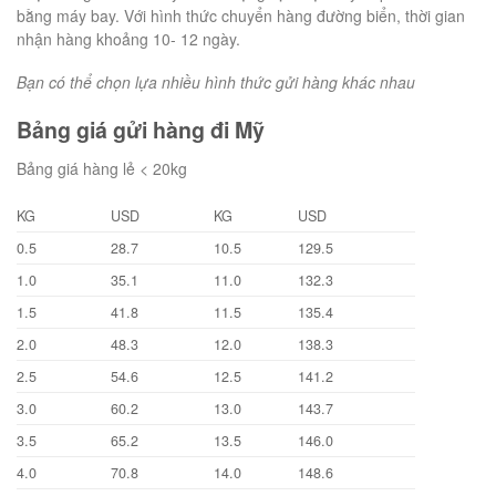
bằng máy bay. Với hình thức chuyển hàng đường biển, thời gian
nhận hàng khoảng 10- 12 ngày.
Bạn có thể chọn lựa nhiều hình thức gửi hàng khác nhau
Bảng giá gửi hàng đi Mỹ
Bảng giá hàng lẻ < 20kg
KG
USD
KG
USD
0.5
28.7
10.5
129.5
1.0
35.1
11.0
132.3
1.5
41.8
11.5
135.4
2.0
48.3
12.0
138.3
2.5
54.6
12.5
141.2
3.0
60.2
13.0
143.7
3.5
65.2
13.5
146.0
4.0
70.8
14.0
148.6