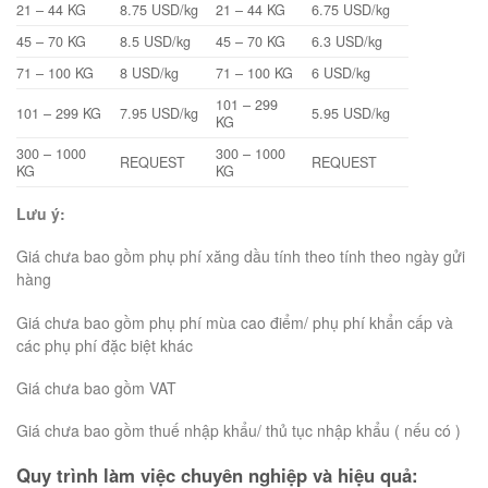
21 – 44 KG
8.75 USD/kg
21 – 44 KG
6.75 USD/kg
45 – 70 KG
8.5 USD/kg
45 – 70 KG
6.3 USD/kg
71 – 100 KG
8 USD/kg
71 – 100 KG
6 USD/kg
101 – 299
101 – 299 KG
7.95 USD/kg
5.95 USD/kg
KG
300 – 1000
300 – 1000
REQUEST
REQUEST
KG
KG
Lưu ý:
Giá chưa bao gồm phụ phí xăng dầu tính theo tính theo ngày gửi
hàng
Giá chưa bao gồm phụ phí mùa cao điểm/ phụ phí khẩn cấp và
các phụ phí đặc biệt khác
Giá chưa bao gồm VAT
Giá chưa bao gồm thuế nhập khẩu/ thủ tục nhập khẩu ( nếu có )
Quy trình làm việc chuyên nghiệp và hiệu quả: