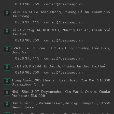
0919 968 759
contact@bestcargo.vn
Số 30 Lô 14 Lê Hồng Phong, Phường Hải An, Thành phố
Hải Phòng
0936 315 115
contact@bestcargo.vn
Số 24 đường B4, KDC 91B, Phường Tân An, Thành phố
Cần Thơ
0919 968 759
contact@bestcargo.vn
02A12 Lê Thị Vân, KDC An Bình, Phường Trấn Biên,
Đồng Nai
0936 315 115
contact@bestcargo.vn
Lô B1.29, Kiệt 44 Hồ Đắc Di, Phường An Cựu, Tp. Huế
0919 968 759
contact@bestcargo.vn
Trung Quốc: 369 Huanshi East Road, Yue Xiu, 510068
Guangzhou, China
Nhật Bản: 3-27 Doyamacho, Kita Ward, Osaka, Osaka
Prefecture 530-009
Hàn Quốc: 86, Mareunnae-ro, Jung-gu, Jung-Gu, 04555
Seoul, Korea