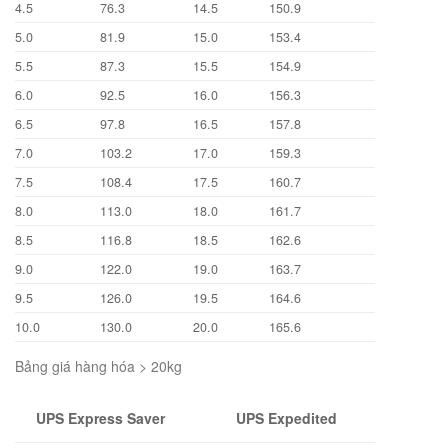
4.5
76.3
14.5
150.9
5.0
81.9
15.0
153.4
5.5
87.3
15.5
154.9
6.0
92.5
16.0
156.3
6.5
97.8
16.5
157.8
7.0
103.2
17.0
159.3
7.5
108.4
17.5
160.7
8.0
113.0
18.0
161.7
8.5
116.8
18.5
162.6
9.0
122.0
19.0
163.7
9.5
126.0
19.5
164.6
10.0
130.0
20.0
165.6
Bảng giá hàng hóa > 20kg
UPS Express Saver
UPS Expedited