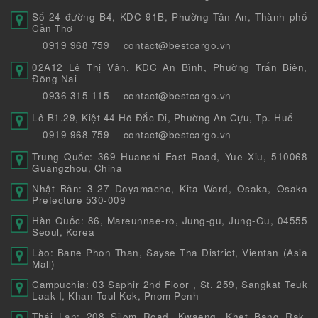
Số 24 đường B4, KDC 91B, Phường Tân An, Thành phố
Cần Thơ
0919 968 759
contact@bestcargo.vn
02A12 Lê Thị Vân, KDC An Bình, Phường Trấn Biên,
Đồng Nai
0936 315 115
contact@bestcargo.vn
Lô B1.29, Kiệt 44 Hồ Đắc Di, Phường An Cựu, Tp. Huế
0919 968 759
contact@bestcargo.vn
Trung Quốc: 369 Huanshi East Road, Yue Xiu, 510068
Guangzhou, China
Nhật Bản: 3-27 Doyamacho, Kita Ward, Osaka, Osaka
Prefecture 530-009
Hàn Quốc: 86, Mareunnae-ro, Jung-gu, Jung-Gu, 04555
Seoul, Korea
Lào: Bane Phon Than, Sayse Tha District, Vientan (Asia
Mall)
Campuchia: 03 Saphir 2nd Floor , St. 259, Sangkat Teuk
Laak I, Khan Toul Kok, Pnom Penh
Thái Lan: 208 Silom Road, Kwaeng, Khet Bang Rak,