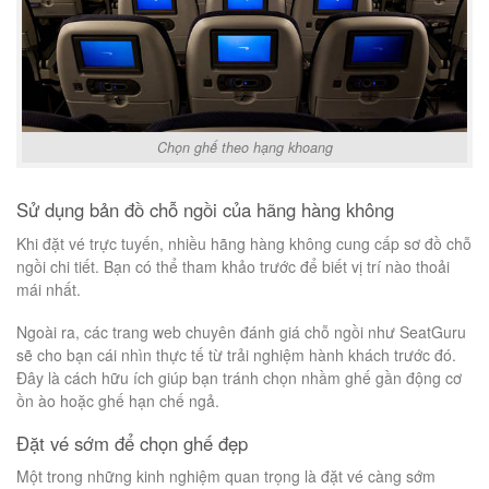
Chọn ghế theo hạng khoang
Sử dụng bản đồ chỗ ngồi của hãng hàng không
Khi đặt vé trực tuyến, nhiều hãng hàng không cung cấp sơ đồ chỗ
ngồi chi tiết. Bạn có thể tham khảo trước để biết vị trí nào thoải
mái nhất.
Ngoài ra, các trang web chuyên đánh giá chỗ ngồi như SeatGuru
sẽ cho bạn cái nhìn thực tế từ trải nghiệm hành khách trước đó.
Đây là cách hữu ích giúp bạn tránh chọn nhầm ghế gần động cơ
ồn ào hoặc ghế hạn chế ngả.
Đặt vé sớm để chọn ghế đẹp
Một trong những kinh nghiệm quan trọng là đặt vé càng sớm