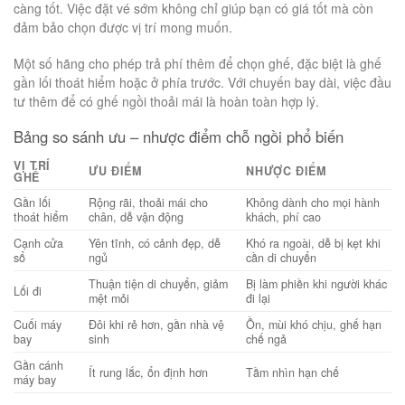
càng tốt. Việc đặt vé sớm không chỉ giúp bạn có giá tốt mà còn
đảm bảo chọn được vị trí mong muốn.
Một số hãng cho phép trả phí thêm để chọn ghế, đặc biệt là ghế
gần lối thoát hiểm hoặc ở phía trước. Với chuyến bay dài, việc đầu
tư thêm để có ghế ngồi thoải mái là hoàn toàn hợp lý.
Bảng so sánh ưu – nhược điểm chỗ ngồi phổ biến
VỊ TRÍ
ƯU ĐIỂM
NHƯỢC ĐIỂM
GHẾ
Gần lối
Rộng rãi, thoải mái cho
Không dành cho mọi hành
thoát hiểm
chân, dễ vận động
khách, phí cao
Cạnh cửa
Yên tĩnh, có cảnh đẹp, dễ
Khó ra ngoài, dễ bị kẹt khi
sổ
ngủ
cần di chuyển
Thuận tiện di chuyển, giảm
Bị làm phiền khi người khác
Lối đi
mệt mỏi
đi lại
Cuối máy
Đôi khi rẻ hơn, gần nhà vệ
Ồn, mùi khó chịu, ghế hạn
bay
sinh
chế ngả
Gần cánh
Ít rung lắc, ổn định hơn
Tầm nhìn hạn chế
máy bay