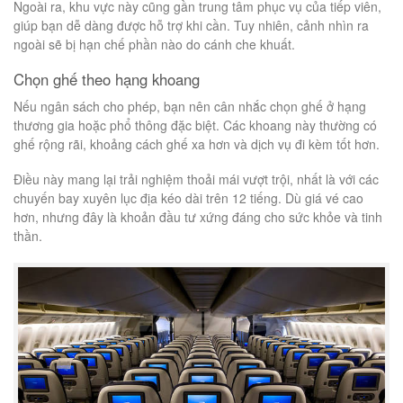
Ngoài ra, khu vực này cũng gần trung tâm phục vụ của tiếp viên,
giúp bạn dễ dàng được hỗ trợ khi cần. Tuy nhiên, cảnh nhìn ra
ngoài sẽ bị hạn chế phần nào do cánh che khuất.
Chọn ghế theo hạng khoang
Nếu ngân sách cho phép, bạn nên cân nhắc chọn ghế ở hạng
thương gia hoặc phổ thông đặc biệt. Các khoang này thường có
ghế rộng rãi, khoảng cách ghế xa hơn và dịch vụ đi kèm tốt hơn.
Điều này mang lại trải nghiệm thoải mái vượt trội, nhất là với các
chuyến bay xuyên lục địa kéo dài trên 12 tiếng. Dù giá vé cao
hơn, nhưng đây là khoản đầu tư xứng đáng cho sức khỏe và tinh
thần.