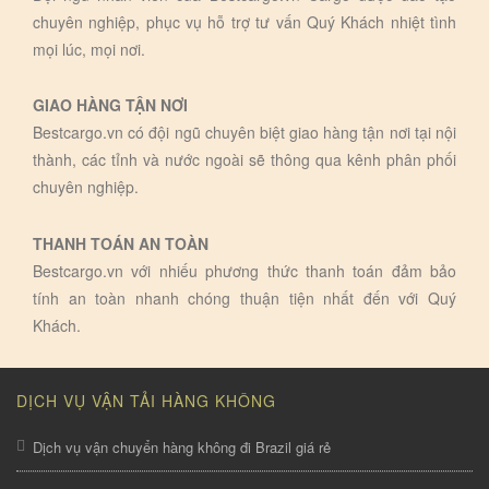
chuyên nghiệp, phục vụ hỗ trợ tư vấn Quý Khách nhiệt tình
mọi lúc, mọi nơi.
GIAO HÀNG TẬN NƠI
Bestcargo.vn có đội ngũ chuyên biệt giao hàng tận nơi tại nội
thành, các tỉnh và nước ngoài sẽ thông qua kênh phân phối
chuyên nghiệp.
THANH TOÁN AN TOÀN
Bestcargo.vn với nhiếu phương thức thanh toán đảm bảo
tính an toàn nhanh chóng thuận tiện nhất đến với Quý
Khách.
DỊCH VỤ VẬN TẢI HÀNG KHÔNG
Dịch vụ vận chuyển hàng không đi Brazil giá rẻ