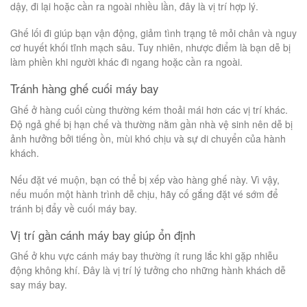
dậy, đi lại hoặc cần ra ngoài nhiều lần, đây là vị trí hợp lý.
Ghế lối đi giúp bạn vận động, giảm tình trạng tê mỏi chân và nguy
cơ huyết khối tĩnh mạch sâu. Tuy nhiên, nhược điểm là bạn dễ bị
làm phiền khi người khác đi ngang hoặc cần ra ngoài.
Tránh hàng ghế cuối máy bay
Ghế ở hàng cuối cùng thường kém thoải mái hơn các vị trí khác.
Độ ngả ghế bị hạn chế và thường nằm gần nhà vệ sinh nên dễ bị
ảnh hưởng bởi tiếng ồn, mùi khó chịu và sự di chuyển của hành
khách.
Nếu đặt vé muộn, bạn có thể bị xếp vào hàng ghế này. Vì vậy,
nếu muốn một hành trình dễ chịu, hãy cố gắng đặt vé sớm để
tránh bị đẩy về cuối máy bay.
Vị trí gần cánh máy bay giúp ổn định
Ghế ở khu vực cánh máy bay thường ít rung lắc khi gặp nhiễu
động không khí. Đây là vị trí lý tưởng cho những hành khách dễ
say máy bay.