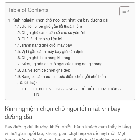
Table of Contents
Kinh nghiệm chọn chỗ ngồi tốt nhất khi bay đường dài
Ưu tiên chọn ghế gần lối thoát hiểm
Chọn ghế cạnh cửa sổ cho sự yên tĩnh
Ghế lối đi cho sự tiện lợi
Tránh hàng ghế cuối máy bay
Vị trí gần cánh máy bay giúp ổn định
Chọn ghế theo hạng khoang
Sử dụng bản đồ chỗ ngồi của hãng hàng không
Đặt vé sớm để chọn ghế đẹp
Bảng so sánh ưu – nhược điểm chỗ ngồi phổ biến
Kết luận
LIÊN HỆ VỚI BESTCARGO ĐỂ BIẾT THÊM THÔNG
TIN!!!
Kinh nghiệm chọn chỗ ngồi tốt nhất khi bay
đường dài
Bay đường dài thường khiến nhiều hành khách cảm thấy lo lắng
vì thời gian ngồi lâu, không gian chật hẹp và dễ mệt mỏi. Một
trong những yếu tố quan trọng quyết định trải nghiệm bay chính