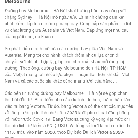
Melbourne
Đường bay Melbourne – Hà Nội khai trương hôm nay cùng với
chặng Sydney – Hà Nội mở ngày 8/6. Là minh chứng cam kết
phát triển, tiếp tục mở rộng mạng bay. Cung cấp sản phẩm – dịch
vụ chất lượng giữa Australia và Việt Nam. Đáp ứng mọi nhu cầu
của người dân, du khách.
Sự phát triển mạnh mẽ của các đường bay giữa Việt Nam và
Australia. Mang tới cho hành khách thêm nhiều lựa chọn di
chuyển với chi phí hợp lý, giúp các nhà xuất khẩu mở rộng thị
trường. Theo ông, đường bay Melbourne đến Hà Nội, TP HCM
của Vietjet mang tới nhiều lựa chọn. Thuận tiện hơn khi đến Việt
Nam và cả các quốc gia khác cùng mạng lưới của hãng…
Các bên tin tưởng đường bay Melbourne – Hà Nội sẽ góp phần
thu hút đầu tư. Phát triển nhu cầu du lịch, du học, thăm thân, làm
việc tại bang Victoria. Từ đó, bang Victoria có thể đạt các mục tiêu
về tăng trưởng du lịch như năm 2025 khôi phục hoạt động bằng
với mức trước Covid-19. Bang Victoria cũng kỳ vọng đạt mức chi
tiêu du lịch dự kiến là 53 tỷ USD. Và tổng số lượt khách du lịch là
111,8 triệu vào năm 2028, theo Dự báo Du lịch Victoria 2023-