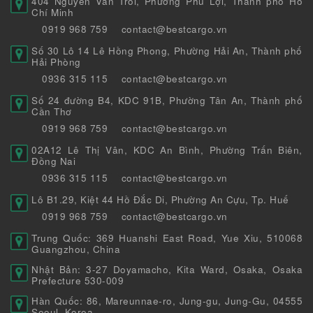
404 Nguyễn Văn Trỗi, Phường Phú Lợi, Thành phố Hồ
Chí Minh
0919 968 759
contact@bestcargo.vn
Số 30 Lô 14 Lê Hồng Phong, Phường Hải An, Thành phố
Hải Phòng
0936 315 115
contact@bestcargo.vn
Số 24 đường B4, KDC 91B, Phường Tân An, Thành phố
Cần Thơ
0919 968 759
contact@bestcargo.vn
02A12 Lê Thị Vân, KDC An Bình, Phường Trấn Biên,
Đồng Nai
0936 315 115
contact@bestcargo.vn
Lô B1.29, Kiệt 44 Hồ Đắc Di, Phường An Cựu, Tp. Huế
0919 968 759
contact@bestcargo.vn
Trung Quốc: 369 Huanshi East Road, Yue Xiu, 510068
Guangzhou, China
Nhật Bản: 3-27 Doyamacho, Kita Ward, Osaka, Osaka
Prefecture 530-009
Hàn Quốc: 86, Mareunnae-ro, Jung-gu, Jung-Gu, 04555
Seoul, Korea