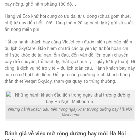
bay riêng, ghế nằm phẳng 180 độ…
Hạng vé Eco khứ hồi cũng có ưu đãi từ 0 đồng (chưa gồm thuế,
phí) từ nay đến hết 10/6. Tặng thêm 20 kg hành lý ký gửi và suất
ăn nóng miễn phí.
Tất cả hành khách bay cùng Vietjet còn được miễn phí bảo hiểm
du lịch SkyCare. Bảo hiểm chi trả các quyền lợi từ bồi hoàn chi
phí sức khỏe do tai nạn, ốm đau, đến vấn đề liên quan chuyến
bay (trễ chuyến, trễ hành lý, thất lạc hành lý – giấy tờ tùy thân). Đi
cùng là dịch vụ hỗ trợ y tế – du lịch toàn cầu. Hành khách bay này
còn có cơ hội tích điểm. Đổi quà cùng chương trình khách hàng
thân thiết Vietjet SkyJoy, tham gia quay số trúng thưởng.
Những hành khách đầu tiên trong ngày khai trương đường bay Hà Nội
– Melbourne.
Đánh giá về việc mở rộng đường bay mới Hà Nội –