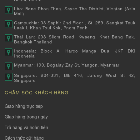
Lào: Bane Phon Than, Sayse Tha District, Vientan (Asia
Mall)
Campuchia: 03 Saphir 2nd Floor , St. 259, Sangkat Teuk
Laak I, Khan Toul Kok, Pnom Penh
Thái Lan: 208 Silom Road, Kwaeng, Khet Bang Rak,
Bangkok Thailand
Indonesia: Block A, Harco Manga Dua, JKT DKI
Indonesia
Myanmar: 190, Bogalay Zay St, Yangon, Myanmar
Singapore: #04-331, Blk 416, Jurong West St 42,
Singapore
CHĂM SÓC KHÁCH HÀNG
Giao hàng trực tiếp
Giao hàng trong ngày
Trả hàng và hoàn tiền
Cách thức gửi hàng