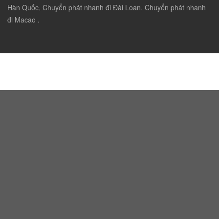
Hàn Quốc
,
Chuyển phát nhanh đi Đài Loan
,
Chuyển phát nhanh
đi Macao .