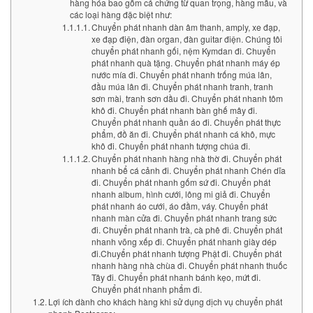
hàng hóa bao gồm cả chứng từ quan trọng, hàng mẫu, và
các loại hàng đặc biệt như:
Chuyển phát nhanh dàn âm thanh, amply, xe đạp,
xe đạp điện, đàn organ, đàn guitar điện. Chúng tôi
chuyển phát nhanh gối, nệm Kymdan đi. Chuyển
phát nhanh quà tặng. Chuyển phát nhanh máy ép
nước mía đi. Chuyển phát nhanh trống múa lân,
đầu múa lân đi. Chuyển phát nhanh tranh, tranh
sơn mài, tranh sơn dầu đi. Chuyển phát nhanh tôm
khô đi. Chuyển phát nhanh bàn ghế mây đi.
Chuyển phát nhanh quần áo đi. Chuyển phát thực
phẩm, đồ ăn đi. Chuyển phát nhanh cá khô, mực
khô đi. Chuyển phát nhanh tượng chúa đi.
Chuyển phát nhanh hàng nhà thờ đi. Chuyển phát
nhanh bể cá cảnh đi. Chuyển phát nhanh Chén dĩa
đi. Chuyển phát nhanh gốm sứ đi. Chuyển phát
nhanh album, hình cưới, lông mi giả đi. Chuyển
phát nhanh áo cưới, áo đầm, váy. Chuyển phát
nhanh màn cửa đi. Chuyển phát nhanh trang sức
đi. Chuyển phát nhanh trà, cà phê đi. Chuyển phát
nhanh võng xếp đi. Chuyển phát nhanh giày dép
đi.Chuyển phát nhanh tượng Phật đi. Chuyển phát
nhanh hàng nhà chùa đi. Chuyển phát nhanh thuốc
Tây đi. Chuyển phát nhanh bánh kẹo, mứt đi.
Chuyển phát nhanh phẩm đi.
Lợi ích dành cho khách hàng khi sử dụng dịch vụ chuyển phát