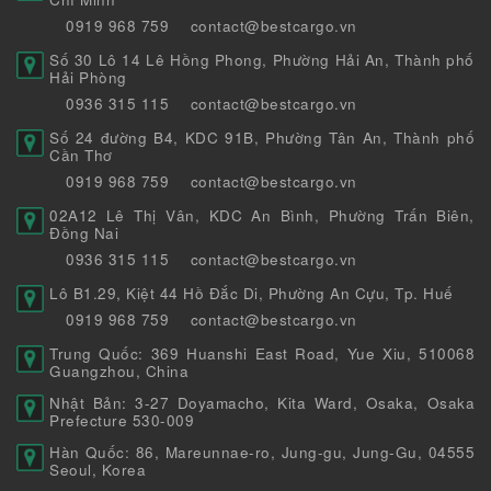
0919 968 759
contact@bestcargo.vn
Số 30 Lô 14 Lê Hồng Phong, Phường Hải An, Thành phố
Hải Phòng
0936 315 115
contact@bestcargo.vn
Số 24 đường B4, KDC 91B, Phường Tân An, Thành phố
Cần Thơ
0919 968 759
contact@bestcargo.vn
02A12 Lê Thị Vân, KDC An Bình, Phường Trấn Biên,
Đồng Nai
0936 315 115
contact@bestcargo.vn
Lô B1.29, Kiệt 44 Hồ Đắc Di, Phường An Cựu, Tp. Huế
0919 968 759
contact@bestcargo.vn
Trung Quốc: 369 Huanshi East Road, Yue Xiu, 510068
Guangzhou, China
Nhật Bản: 3-27 Doyamacho, Kita Ward, Osaka, Osaka
Prefecture 530-009
Hàn Quốc: 86, Mareunnae-ro, Jung-gu, Jung-Gu, 04555
Seoul, Korea