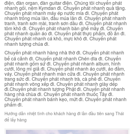
điện, đàn organ, đàn guitar điện. Chúng tôi chuyển phát
nhanh gối, nệm Kymdan đi. Chuyển phát nhanh quà tặng.
Chuyển phát nhanh máy ép nước mía đi. Chuyển phát
nhanh trống múa lân, đầu múa lân đi. Chuyển phát nhanh
tranh, tranh sơn mài, tranh sơn dầu đi. Chuyển phát nhanh
tôm khô đi. Chuyển phát nhanh bàn ghế mây đi. Chuyển
phát nhanh quần áo đi. Chuyển phát thực phẩm, đồ ăn đi.
Chuyển phát nhanh cá khô, mực khô đi. Chuyển phát
nhanh tượng chúa đi.
Chuyển phát nhanh hàng nhà thờ đi. Chuyển phát nhanh
bể cá cảnh đi. Chuyển phát nhanh Chén dĩa đi. Chuyển
phát nhanh gốm sứ đi. Chuyển phát nhanh album, hình
cưới, lông mi giả đi. Chuyển phát nhanh áo cưới, áo đầm,
váy. Chuyển phát nhanh màn cửa đi. Chuyển phát nhanh
trang sức đi. Chuyển phát nhanh trà, cà phê đi. Chuyển
phát nhanh võng xếp đi. Chuyển phát nhanh giày dép
đi.Chuyển phát nhanh tượng Phật đi. Chuyển phát nhanh
hàng nhà chùa đi. Chuyển phát nhanh thuốc Tây đi.
Chuyển phát nhanh bánh kẹo, mứt đi. Chuyển phát nhanh
phẩm đi.
Hướng dẫn nhiệt tình cho khách hàng đi lần đầu tiên sang Thái
để lấy hàng