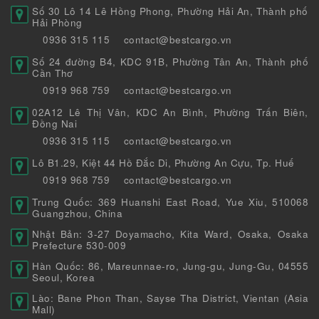
Số 30 Lô 14 Lê Hồng Phong, Phường Hải An, Thành phố
Hải Phòng
0936 315 115
contact@bestcargo.vn
Số 24 đường B4, KDC 91B, Phường Tân An, Thành phố
Cần Thơ
0919 968 759
contact@bestcargo.vn
02A12 Lê Thị Vân, KDC An Bình, Phường Trấn Biên,
Đồng Nai
0936 315 115
contact@bestcargo.vn
Lô B1.29, Kiệt 44 Hồ Đắc Di, Phường An Cựu, Tp. Huế
0919 968 759
contact@bestcargo.vn
Trung Quốc: 369 Huanshi East Road, Yue Xiu, 510068
Guangzhou, China
Nhật Bản: 3-27 Doyamacho, Kita Ward, Osaka, Osaka
Prefecture 530-009
Hàn Quốc: 86, Mareunnae-ro, Jung-gu, Jung-Gu, 04555
Seoul, Korea
Lào: Bane Phon Than, Sayse Tha District, Vientan (Asia
Mall)