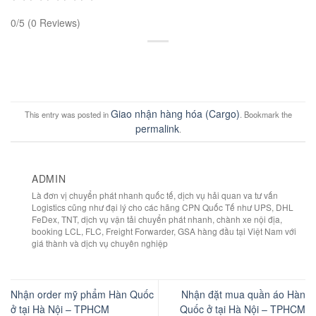
0/5
(0 Reviews)
Giao nhận hàng hóa (Cargo)
This entry was posted in
. Bookmark the
permalink
.
ADMIN
Là đơn vị chuyển phát nhanh quốc tế, dịch vụ hải quan va tư vấn
Logistics cũng như đại lý cho các hãng CPN Quốc Tế như UPS, DHL
FeDex, TNT, dịch vụ vận tải chuyển phát nhanh, chành xe nội địa,
booking LCL, FLC, Freight Forwarder, GSA hàng đầu tại Việt Nam với
giá thành và dịch vụ chuyên nghiệp
Nhận order mỹ phẩm Hàn Quốc
Nhận đặt mua quần áo Hàn
ở tại Hà Nội – TPHCM
Quốc ở tại Hà Nội – TPHCM