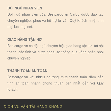
ĐỘI NGŨ NHÂN VIÊN
Đội ngũ nhân viên của Bestcargo.vn Cargo được đào tạo
chuyên nghiệp, phục vụ hỗ trợ tư vấn Quý Khách nhiệt tình
mọi lúc, mọi nơi.
GIAO HÀNG TẬN NƠI
Bestcargo.vn có đội ngũ chuyên biệt giao hàng tận nơi tại nội
thành, các tỉnh và nước ngoài sẽ thông qua kênh phân phối
chuyên nghiệp.
THANH TOÁN AN TOÀN
Bestcargo.vn với nhiếu phương thức thanh toán đảm bảo
tính an toàn nhanh chóng thuận tiện nhất đến với Quý
Khách.
DỊCH VỤ VẬN TẢI HÀNG KHÔNG