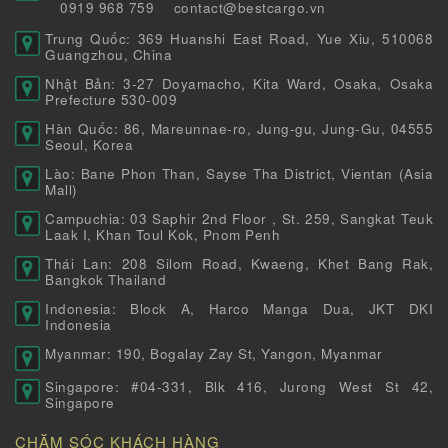
0919 968 759
contact@bestcargo.vn
Trung Quốc: 369 Huanshi East Road, Yue Xiu, 510068
Guangzhou, China
Nhật Bản: 3-27 Doyamacho, Kita Ward, Osaka, Osaka
Prefecture 530-009
Hàn Quốc: 86, Mareunnae-ro, Jung-gu, Jung-Gu, 04555
Seoul, Korea
Lào: Bane Phon Than, Sayse Tha District, Vientan (Asia
Mall)
Campuchia: 03 Saphir 2nd Floor , St. 259, Sangkat Teuk
Laak I, Khan Toul Kok, Pnom Penh
Thái Lan: 208 Silom Road, Kwaeng, Khet Bang Rak,
Bangkok Thailand
Indonesia: Block A, Harco Manga Dua, JKT DKI
Indonesia
Myanmar: 190, Bogalay Zay St, Yangon, Myanmar
Singapore: #04-331, Blk 416, Jurong West St 42,
Singapore
CHĂM SÓC KHÁCH HÀNG