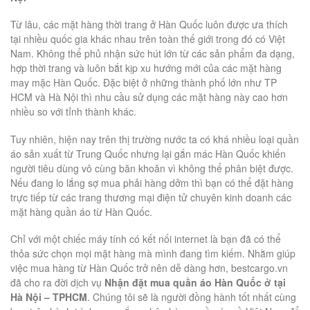
Từ lâu, các mặt hàng thời trang ở Hàn Quốc luôn được ưa thích
tại nhiều quốc gia khác nhau trên toàn thế giới trong đó có Việt
Nam. Không thể phủ nhận sức hút lớn từ các sản phẩm đa dạng,
hợp thời trang và luôn bắt kịp xu hướng mới của các mặt hàng
may mặc Hàn Quốc. Đặc biệt ở những thành phố lớn như TP
HCM và Hà Nội thì nhu cầu sử dụng các mặt hàng này cao hơn
nhiều so với tỉnh thành khác.
Tuy nhiên, hiện nay trên thị trường nước ta có khá nhiều loại quần
áo sản xuất từ Trung Quốc nhưng lại gắn mác Hàn Quốc khiến
người tiêu dùng vô cùng băn khoăn vì không thể phân biệt được.
Nếu đang lo lắng sợ mua phải hàng dởm thì bạn có thể đặt hàng
trực tiếp từ các trang thương mại điện tử chuyên kinh doanh các
mặt hàng quần áo từ Hàn Quốc.
Chỉ với một chiếc máy tính có kết nối internet là bạn đã có thể
thỏa sức chọn mọi mặt hàng mà mình đang tìm kiếm. Nhằm giúp
việc mua hàng từ Hàn Quốc trở nên dễ dàng hơn, bestcargo.vn
đã cho ra đời dịch vụ
Nhận đặt mua quần áo Hàn Quốc ở tại
Hà Nội – TPHCM
. Chúng tôi sẽ là người đồng hành tốt nhất cùng