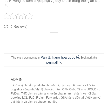
tôi. Hi vọng sẽ sớm được phục vụ quý khách trong thời gian sắp
tới.
0/5
(0 Reviews)
Vận tải hàng hóa quốc tế
This entry was posted in
. Bookmark the
permalink
.
ADMIN
Là đơn vị chuyển phát nhanh quốc tế, dịch vụ hải quan va tư vấn
Logistics cũng như đại lý cho các hãng CPN Quốc Tế như UPS, DHL
FeDex, TNT, dịch vụ vận tải chuyển phát nhanh, chành xe nội địa,
booking LCL, FLC, Freight Forwarder, GSA hàng đầu tại Việt Nam với
giá thành và dịch vụ chuyên nghiệp