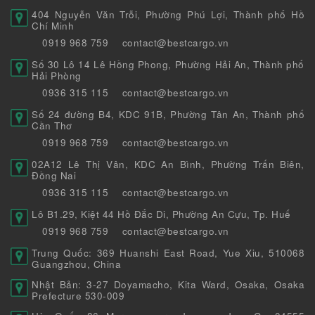
404 Nguyễn Văn Trỗi, Phường Phú Lợi, Thành phố Hồ
Chí Minh
0919 968 759
contact@bestcargo.vn
Số 30 Lô 14 Lê Hồng Phong, Phường Hải An, Thành phố
Hải Phòng
0936 315 115
contact@bestcargo.vn
Số 24 đường B4, KDC 91B, Phường Tân An, Thành phố
Cần Thơ
0919 968 759
contact@bestcargo.vn
02A12 Lê Thị Vân, KDC An Bình, Phường Trấn Biên,
Đồng Nai
0936 315 115
contact@bestcargo.vn
Lô B1.29, Kiệt 44 Hồ Đắc Di, Phường An Cựu, Tp. Huế
0919 968 759
contact@bestcargo.vn
Trung Quốc: 369 Huanshi East Road, Yue Xiu, 510068
Guangzhou, China
Nhật Bản: 3-27 Doyamacho, Kita Ward, Osaka, Osaka
Prefecture 530-009