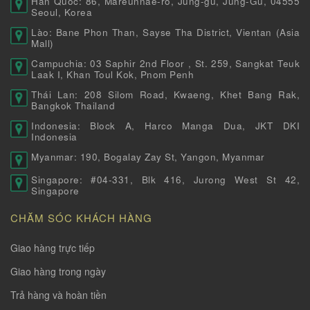
Hàn Quốc: 86, Mareunnae-ro, Jung-gu, Jung-Gu, 04555
Seoul, Korea
Lào: Bane Phon Than, Sayse Tha District, Vientan (Asia
Mall)
Campuchia: 03 Saphir 2nd Floor , St. 259, Sangkat Teuk
Laak I, Khan Toul Kok, Pnom Penh
Thái Lan: 208 Silom Road, Kwaeng, Khet Bang Rak,
Bangkok Thailand
Indonesia: Block A, Harco Manga Dua, JKT DKI
Indonesia
Myanmar: 190, Bogalay Zay St, Yangon, Myanmar
Singapore: #04-331, Blk 416, Jurong West St 42,
Singapore
CHĂM SÓC KHÁCH HÀNG
Giao hàng trực tiếp
Giao hàng trong ngày
Trả hàng và hoàn tiền