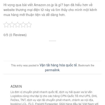
Hi vọng qua bài viết Amazon.co.jp là gì? bạn đã hiểu hơn về
website thương mại điện tử này và tìm thấy cho mình một kênh
mua hàng mới thuận tiện và dễ dàng hơn.
0/5
(0 Reviews)
Vận tải hàng hóa quốc tế
This entry was posted in
. Bookmark the
permalink
.
ADMIN
Là đơn vị chuyển phát nhanh quốc tế, dịch vụ hải quan va tư vấn
Logistics cũng như đại lý cho các hãng CPN Quốc Tế như UPS, DHL
FeDex, TNT, dịch vụ vận tải chuyển phát nhanh, chành xe nội địa,
booking LCL, FLC, Freight Forwarder, GSA hàng đầu tại Việt Nam với