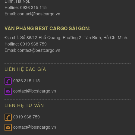
Đình, Hà Nội.
Hotline: 0936 315 115
Email:
contact@bestcargo.vn
VĂN PHÀNG BEST CARGO SÀI GÒN:
Địa chỉ: Số 86/12 Phổ Quang, Phường 2, Tân Bình, Hồ Chí Minh.
Hotline: 0919 968 759
Email:
contact@bestcargo.vn
LIÊN HỆ BÁO GÍA
0936 315 115
contact@bestcargo.vn
LIÊN HỆ TƯ VẤN
0919 968 759
contact@bestcargo.vn