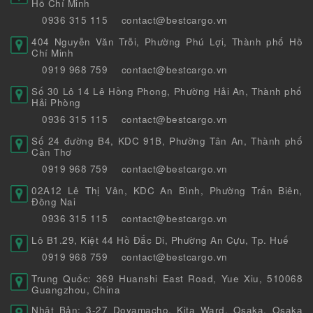
Hồ Chí Minh
0936 315 115
contact@bestcargo.vn
404 Nguyễn Văn Trỗi, Phường Phú Lợi, Thành phố Hồ
Chí Minh
0919 968 759
contact@bestcargo.vn
Số 30 Lô 14 Lê Hồng Phong, Phường Hải An, Thành phố
Hải Phòng
0936 315 115
contact@bestcargo.vn
Số 24 đường B4, KDC 91B, Phường Tân An, Thành phố
Cần Thơ
0919 968 759
contact@bestcargo.vn
02A12 Lê Thị Vân, KDC An Bình, Phường Trấn Biên,
Đồng Nai
0936 315 115
contact@bestcargo.vn
Lô B1.29, Kiệt 44 Hồ Đắc Di, Phường An Cựu, Tp. Huế
0919 968 759
contact@bestcargo.vn
Trung Quốc: 369 Huanshi East Road, Yue Xiu, 510068
Guangzhou, China
Nhật Bản: 3-27 Doyamacho, Kita Ward, Osaka, Osaka