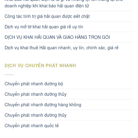
doanh nghiệp khi khai báo hải quan điện tử
Công tác tính trị giá hải quan được siết chặt
Dịch vụ mở tờ khai hải quan giá rẻ uy tín
DỊCH VỤ KHAI HẢI QUAN VÀ GIAO HÀNG TRỌN GÓI
Dịch vụ khai thuê Hải quan nhanh, uy tín, chính xác, giá rẻ
DỊCH VỤ CHUYỂN PHÁT NHANH
Chuyển phát nhanh đường bộ
Chuyển phát nhanh dường thủy
Chuyển phát nhanh đường hàng không
Chuyển phát nhanh đường thủy
Chuyển phát nhanh quốc tế