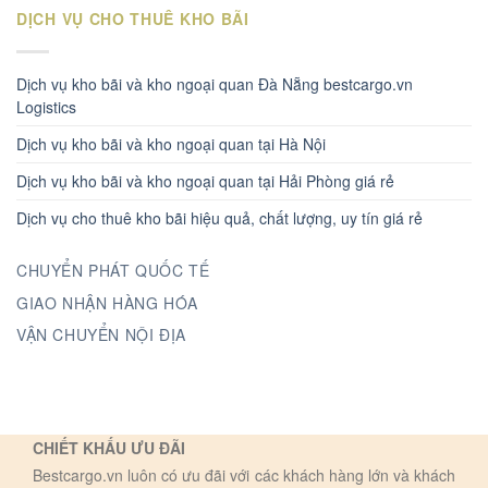
DỊCH VỤ CHO THUÊ KHO BÃI
Dịch vụ kho bãi và kho ngoại quan Đà Nẵng bestcargo.vn
Logistics
Dịch vụ kho bãi và kho ngoại quan tại Hà Nội
Dịch vụ kho bãi và kho ngoại quan tại Hải Phòng giá rẻ
Dịch vụ cho thuê kho bãi hiệu quả, chất lượng, uy tín giá rẻ
CHUYỂN PHÁT QUỐC TẾ
GIAO NHẬN HÀNG HÓA
VẬN CHUYỂN NỘI ĐỊA
CHIẾT KHẤU ƯU ĐÃI
Bestcargo.vn luôn có ưu đãi với các khách hàng lớn và khách