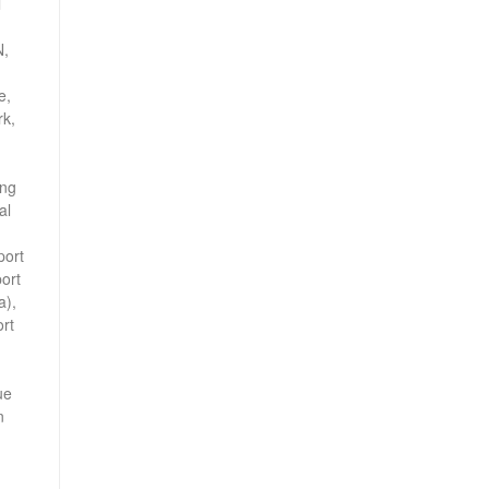
l
N,
e,
rk,
ng
al
port
ort
a),
rt
ue
n