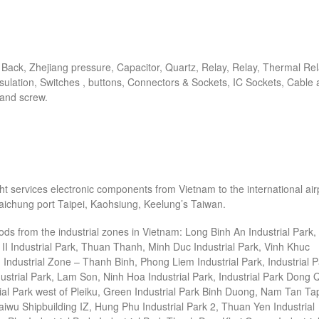
Back, Zhejiang pressure, Capacitor, Quartz, Relay, Relay, Thermal Rel
nsulation, Switches
, buttons, Connectors & Sockets, IC Sockets, Cable
 and screw.
ght services electronic components from Vietnam to the international air
aichung port Taipei, Kaohsiung, Keelung’s
Taiwan.
ods from the industrial zones in Vietnam: Long Binh An Industrial Park,
II Industrial Park, Thuan Thanh, Minh Duc Industrial Park, Vinh Khuc
 Industrial Zone – Thanh Binh, Phong Liem Industrial Park, Industrial 
ndustrial Park, Lam Son, Ninh Hoa Industrial Park, Industrial Park Dong
al Park west of Pleiku, Green Industrial Park
Binh Duong, Nam Tan Ta
Laiwu Shipbuilding IZ, Hung Phu Industrial Park 2, Thuan Yen Industrial