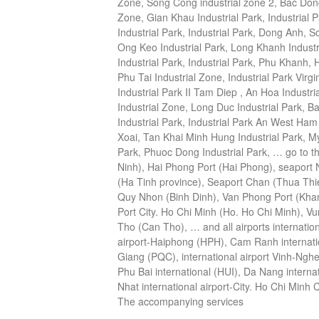
Zone, Song Cong industrial zone 2, Bac Dong
Zone, Gian Khau Industrial Park, Industrial 
Industrial Park, Industrial Park, Dong Anh, 
Ong Keo Industrial Park, Long Khanh Indust
Industrial Park, Industrial Park, Phu Khanh,
Phu Tai Industrial Zone, Industrial Park Virg
Industrial Park II Tam Diep
, An Hoa Industri
Industrial Zone, Long Duc Industrial Park, B
Industrial Park, Industrial Park An West Ham
Xoai, Tan Khai Minh Hung Industrial Park, My 
Park, Phuoc Dong Industrial Park, … go to 
Ninh), Hai Phong Port (Hai Phong), seaport
(Ha Tinh province), Seaport Chan (Thua Th
Quy Nhon (Binh Dinh), Van Phong Port (Kha
Port City.
Ho Chi Minh (Ho. Ho Chi Minh), Vu
Tho (Can Tho), … and all airports
internatio
airport-Haiphong (HPH), Cam Ranh internatio
Giang (PQC), international airport Vinh-Nghe
Phu Bai international (HUI), Da Nang interna
Nhat international airport-City.
Ho Chi Minh C
The accompanying services