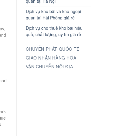
quan tại Hà Nội
Dịch vụ kho bãi và kho ngoại
quan tại Hải Phòng giá rẻ
Dịch vụ cho thuê kho bãi hiệu
ay,
quả, chất lượng, uy tín giá rẻ
 and
CHUYỂN PHÁT QUỐC TẾ
GIAO NHẬN HÀNG HÓA
VẬN CHUYỂN NỘI ĐỊA
port
Park
 Que
p