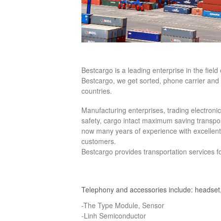
Bestcargo is a leading enterprise in the field 
Bestcargo, we get sorted, phone carrier and
countries.
Manufacturing enterprises, trading electron
safety, cargo intact maximum saving transport
now many years of experience with excellent s
customers.
Bestcargo provides transportation services fo
Telephony and accessories include: headset,
-The Type Module, Sensor
-Linh Semiconductor