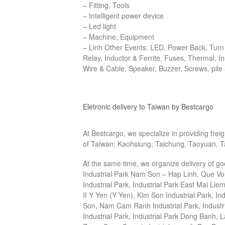
– Fitting, Tools
– Intelligent power device
– Led light
– Machine, Equipment
– Linh Other Events: LED, Power Back, Turn 
Relay, Inductor & Ferrite, Fuses, Thermal, I
Wire & Cable, Speaker, Buzzer, Screws, pile
Eletronic delivery to Taiwan by Bestcargo
At Bestcargo, we specialize in providing frei
of Taiwan: Kaohsiung, Taichung, Taoyuan, T
At the same time, we organize delivery of go
Industrial Park Nam Son – Hap Linh, Que Vo 
Industrial Park, Industrial Park East
Mai Liem
II Y Yen (Y Yen), Kim Son Industrial Park, I
Son, Nam Cam Ranh Industrial Park, Industri
Industrial Park, Industrial Park Dong Banh, 