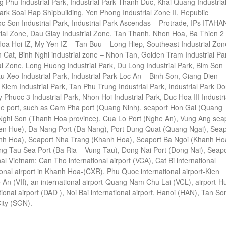
 Phu Industrial Park, Industrial Park Thanh Duc, Khai Quang Industria
Park
Soai Rap Shipbuilding, Yen Phong Industrial Zone II, Republic
Soc Son Industrial Park, Industrial Park Ascendas – Protrade, IPs ITAHA
rial Zone, Dau Giay Industrial Zone, Tan Thanh, Nhon Hoa,
Ba Thien 2
 Hoa Hoi IZ, My Yen IZ – Tan Buu – Long Hiep, Southeast Industrial Zon
in Cat, Binh Nghi industrial zone – Nhon Tan, Golden Tram Industrial Pa
al Zone, Long Huong Industrial Park, Du Long Industrial Park, Bim Son
au Xeo Industrial Park, Industrial Park Loc An – Binh Son, Giang Dien
 Kiem Industrial Park, Tan Phu Trung Industrial Park, Industrial Park
Do
Phuoc 3 Industrial Park, Nhon Hoi Industrial Park, Duc Hoa III Industri
the port, such as Cam Pha port (Quang Ninh), seaport
Hon Gai (Quang
 Nghi Son (Thanh Hoa province), Cua Lo Port (Nghe An), Vung Ang sea
ien
Hue), Da Nang Port (Da Nang), Port Dung Quat (Quang Ngai), Seap
nh Hoa), Seaport Nha Trang (Khanh Hoa), Seaport
Ba Ngoi (Khanh Ho
ng Tau Sea Port (Ba Ria – Vung Tau), Dong Nai Port (Dong Nai), Seapo
nal Vietnam: Can Tho international airport (VCA), Cat Bi international
nal airport in Khanh Hoa-(CXR), Phu Quoc international airport-Kien
 An (VII), an international airport-Quang Nam Chu Lai (VCL), airport-H
tional airport (DAD
), Noi Bai international airport, Hanoi (HAN), Tan So
ity (SGN).