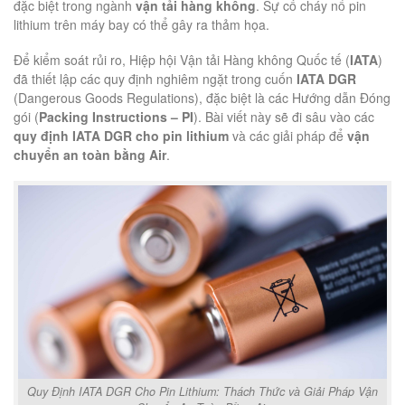
đặc biệt trong ngành
vận tải hàng không
. Sự cố cháy nổ pin
lithium trên máy bay có thể gây ra thảm họa.
Để kiểm soát rủi ro, Hiệp hội Vận tải Hàng không Quốc tế (
IATA
)
đã thiết lập các quy định nghiêm ngặt trong cuốn
IATA DGR
(Dangerous Goods Regulations), đặc biệt là các Hướng dẫn Đóng
gói (
Packing Instructions – PI
). Bài viết này sẽ đi sâu vào các
quy định IATA DGR cho pin lithium
và các giải pháp để
vận
chuyển an toàn bằng Air
.
Quy Định IATA DGR Cho Pin Lithium: Thách Thức và Giải Pháp Vận