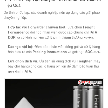
Hiệu Quả
Do tính phức tạp, các doanh nghiệp nên áp dụng các giải pháp
chuyên nghiệp:
Hợp tác với Forwarder chuyên biệt:
Lựa chọn
Freight
Forwarder
có đội ngũ nhân viên được cấp chứng chỉ
IATA
DGR
và có kinh nghiệm xử lý
pin lithium
thường xuyên.
Đào tạo nội bộ:
Đảm bảo nhân viên đóng gói và xử lý hàng
hóa hiểu rõ các
Packing Instructions
và giới hạn
SOC 30%
.
Lựa chọn dịch vụ:
Ưu tiên sử dụng dịch vụ
Freighter
(máy
bay chở hàng) cho các lô hàng pin lớn để đảm bảo tuân thủ
quy định IATA
.