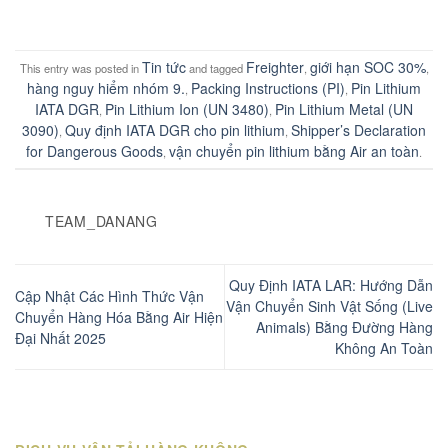
Tin tức
Freighter
giới hạn SOC 30%
This entry was posted in
and tagged
,
,
hàng nguy hiểm nhóm 9.
Packing Instructions (PI)
Pin Lithium
,
,
IATA DGR
Pin Lithium Ion (UN 3480)
Pin Lithium Metal (UN
,
,
3090)
Quy định IATA DGR cho pin lithium
Shipper’s Declaration
,
,
for Dangerous Goods
vận chuyển pin lithium bằng Air an toàn
,
.
TEAM_DANANG
Quy Định IATA LAR: Hướng Dẫn
Cập Nhật Các Hình Thức Vận
Vận Chuyển Sinh Vật Sống (Live
Chuyển Hàng Hóa Bằng Air Hiện
Animals) Bằng Đường Hàng
Đại Nhất 2025
Không An Toàn