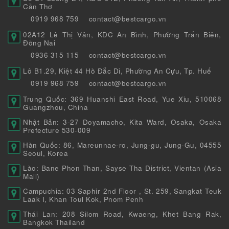
Cần Thơ
0919 968 759
contact@bestcargo.vn
02A12 Lê Thị Vân, KDC An Bình, Phường Trấn Biên,
Đồng Nai
0936 315 115
contact@bestcargo.vn
Lô B1.29, Kiệt 44 Hồ Đắc Di, Phường An Cựu, Tp. Huế
0919 968 759
contact@bestcargo.vn
Trung Quốc: 369 Huanshi East Road, Yue Xiu, 510068
Guangzhou, China
Nhật Bản: 3-27 Doyamacho, Kita Ward, Osaka, Osaka
Prefecture 530-009
Hàn Quốc: 86, Mareunnae-ro, Jung-gu, Jung-Gu, 04555
Seoul, Korea
Lào: Bane Phon Than, Sayse Tha District, Vientan (Asia
Mall)
Campuchia: 03 Saphir 2nd Floor , St. 259, Sangkat Teuk
Laak I, Khan Toul Kok, Pnom Penh
Thái Lan: 208 Silom Road, Kwaeng, Khet Bang Rak,
Bangkok Thailand