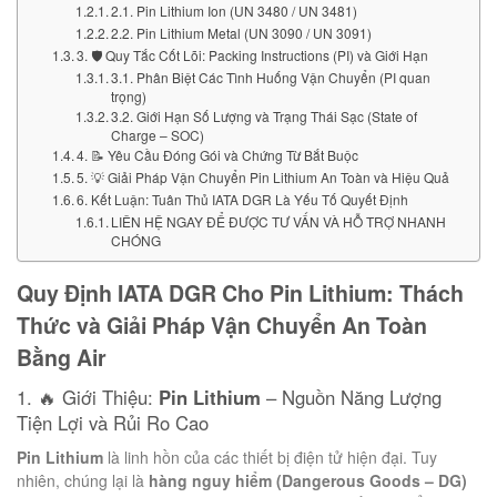
2.1. Pin Lithium Ion (UN 3480 / UN 3481)
2.2. Pin Lithium Metal (UN 3090 / UN 3091)
3. 🛡️ Quy Tắc Cốt Lõi: Packing Instructions (PI) và Giới Hạn
3.1. Phân Biệt Các Tình Huống Vận Chuyển (PI quan
trọng)
3.2. Giới Hạn Số Lượng và Trạng Thái Sạc (State of
Charge – SOC)
4. 📝 Yêu Cầu Đóng Gói và Chứng Từ Bắt Buộc
5. 💡 Giải Pháp Vận Chuyển Pin Lithium An Toàn và Hiệu Quả
6. Kết Luận: Tuân Thủ IATA DGR Là Yếu Tố Quyết Định
LIÊN HỆ NGAY ĐỂ ĐƯỢC TƯ VẤN VÀ HỖ TRỢ NHANH
CHÓNG
Quy Định IATA DGR Cho Pin Lithium: Thách
Thức và Giải Pháp Vận Chuyển An Toàn
Bằng Air
1. 🔥 Giới Thiệu:
Pin Lithium
– Nguồn Năng Lượng
Tiện Lợi và Rủi Ro Cao
Pin Lithium
là linh hồn của các thiết bị điện tử hiện đại. Tuy
nhiên, chúng lại là
hàng nguy hiểm (Dangerous Goods – DG)