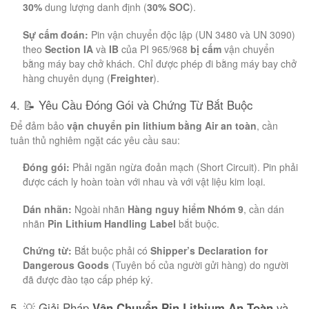
30%
dung lượng danh định (
30% SOC
).
Sự cấm đoán:
Pin vận chuyển độc lập (UN 3480 và UN 3090)
theo
Section IA
và
IB
của PI 965/968
bị cấm
vận chuyển
bằng máy bay chở khách. Chỉ được phép đi bằng máy bay chở
hàng chuyên dụng (
Freighter
).
4. 📝 Yêu Cầu Đóng Gói và Chứng Từ Bắt Buộc
Để đảm bảo
vận chuyển pin lithium bằng Air an toàn
, cần
tuân thủ nghiêm ngặt các yêu cầu sau:
Đóng gói:
Phải ngăn ngừa đoản mạch (Short Circuit). Pin phải
được cách ly hoàn toàn với nhau và với vật liệu kim loại.
Dán nhãn:
Ngoài nhãn
Hàng nguy hiểm Nhóm 9
, cần dán
nhãn
Pin Lithium Handling Label
bắt buộc.
Chứng từ:
Bắt buộc phải có
Shipper’s Declaration for
Dangerous Goods
(Tuyên bố của người gửi hàng) do người
đã được đào tạo cấp phép ký.
5. 💡 Giải Pháp
Vận Chuyển Pin Lithium An Toàn
và