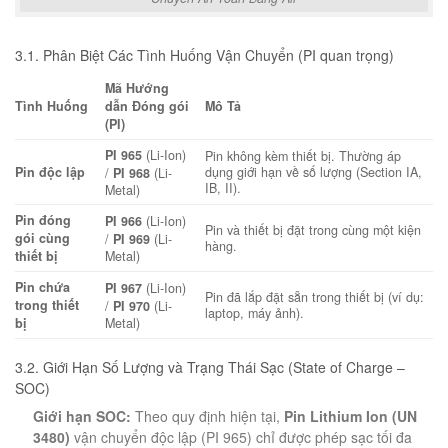
3.1. Phân Biệt Các Tình Huống Vận Chuyển (PI quan trọng)
Mã Hướng
Tình Huống
dẫn Đóng gói
Mô Tả
(PI)
PI 965
(Li-Ion)
Pin không kèm thiết bị. Thường áp
Pin độc lập
dụng giới hạn về số lượng (Section IA,
/
PI 968
(Li-
IB, II).
Metal)
Pin đóng
PI 966
(Li-Ion)
Pin và thiết bị đặt trong cùng một kiện
gói cùng
/
PI 969
(Li-
hàng.
thiết bị
Metal)
Pin chứa
PI 967
(Li-Ion)
Pin đã lắp đặt sẵn trong thiết bị (ví dụ:
trong thiết
/
PI 970
(Li-
laptop, máy ảnh).
bị
Metal)
3.2. Giới Hạn Số Lượng và Trạng Thái Sạc (State of Charge –
SOC)
Giới hạn SOC:
Theo quy định hiện tại,
Pin Lithium Ion (UN
3480)
vận chuyển độc lập (PI 965) chỉ được phép sạc tối đa