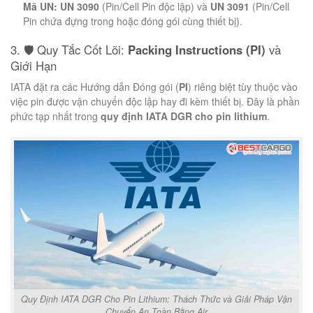
Mã UN:
UN 3090
(Pin/Cell Pin độc lập) và
UN 3091
(Pin/Cell
Pin chứa đựng trong hoặc đóng gói cùng thiết bị).
3. 🛡️ Quy Tắc Cốt Lõi:
Packing Instructions (PI)
và
Giới Hạn
IATA đặt ra các Hướng dẫn Đóng gói (
PI
) riêng biệt tùy thuộc vào
việc pin được vận chuyển độc lập hay đi kèm thiết bị. Đây là phần
phức tạp nhất trong
quy định IATA DGR cho pin lithium
.
Quy Định IATA DGR Cho Pin Lithium: Thách Thức và Giải Pháp Vận
Chuyển An Toàn Bằng Air