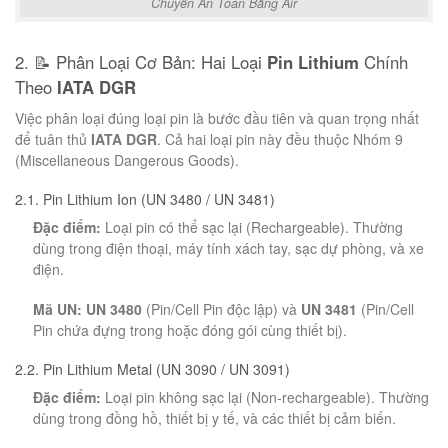
Chuyển An Toàn Bằng Air
2. 📝 Phân Loại Cơ Bản: Hai Loại
Pin Lithium
Chính
Theo
IATA DGR
Việc phân loại đúng loại pin là bước đầu tiên và quan trọng nhất
để tuân thủ
IATA DGR
. Cả hai loại pin này đều thuộc Nhóm 9
(Miscellaneous Dangerous Goods).
2.1. Pin Lithium Ion (UN 3480 / UN 3481)
Đặc điểm:
Loại pin có thể sạc lại (Rechargeable). Thường
dùng trong điện thoại, máy tính xách tay, sạc dự phòng, và xe
điện.
Mã UN:
UN 3480
(Pin/Cell Pin độc lập) và
UN 3481
(Pin/Cell
Pin chứa đựng trong hoặc đóng gói cùng thiết bị).
2.2. Pin Lithium Metal (UN 3090 / UN 3091)
Đặc điểm:
Loại pin không sạc lại (Non-rechargeable). Thường
dùng trong đồng hồ, thiết bị y tế, và các thiết bị cảm biến.