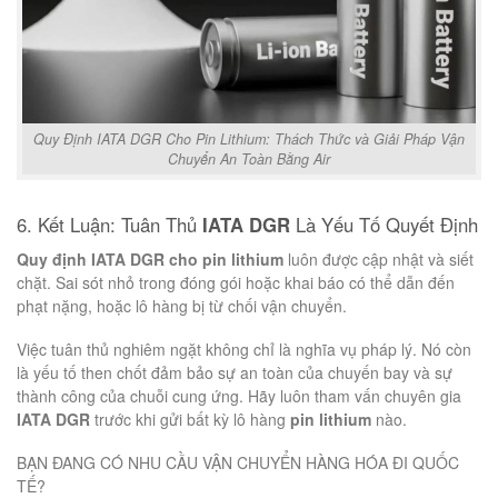
Quy Định IATA DGR Cho Pin Lithium: Thách Thức và Giải Pháp Vận
Chuyển An Toàn Bằng Air
6. Kết Luận: Tuân Thủ
IATA DGR
Là Yếu Tố Quyết Định
Quy định IATA DGR cho pin lithium
luôn được cập nhật và siết
chặt. Sai sót nhỏ trong đóng gói hoặc khai báo có thể dẫn đến
phạt nặng, hoặc lô hàng bị từ chối vận chuyển.
Việc tuân thủ nghiêm ngặt không chỉ là nghĩa vụ pháp lý. Nó còn
là yếu tố then chốt đảm bảo sự an toàn của chuyến bay và sự
thành công của chuỗi cung ứng. Hãy luôn tham vấn chuyên gia
IATA DGR
trước khi gửi bất kỳ lô hàng
pin lithium
nào.
BẠN ĐANG CÓ NHU CẦU VẬN CHUYỂN HÀNG HÓA ĐI QUỐC
TẾ?