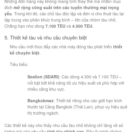
Những đơn hàng này không mang tính thay thế mà nhằm mục
đích
mở rộng công suất trên các tuyến thương mại trọng
yếu
. Trong khi đó, các chủ tàu độc lập và đơn vị cho thuê tàu lại
tập trung vào phân khúc trung bình – lớn của nhóm tàu nhỏ.
Chẳng hạn như dòng
7.100 TEU
và
4.500 TEU.
5. Thiết kế tàu và nhu cầu chuyên biệt
Nhu cầu mới thúc đẩy các nhà máy đóng tàu phát triển
thiết
kế chuyên biệt
.
Tiêu biểu:
Sealion (SDARI)
: Các dòng 4.300 và 7.100 TEU –
nổi bật bởi khả năng tối ưu hiệu suất và phù hợp với
nhiều cảng khu vực.
Bangkokmax
: Thiết kế riêng cho các giới hạn kích
thước tại Cảng Bangkok (Thái Lan), phục vụ hiệu quả
thị trường ngách.
Các thiết kế này cho thấy nhu cầu tàu nhỏ không chỉ tăng về số
lượng mà còn yêu cầu
tính tùy chỉnh cao
. Đây là minh chứng