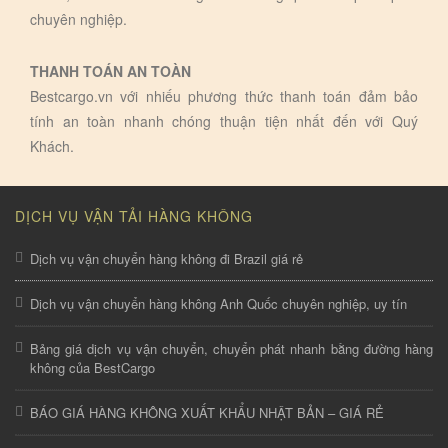
chuyên nghiệp.
THANH TOÁN AN TOÀN
Bestcargo.vn với nhiếu phương thức thanh toán đảm bảo
tính an toàn nhanh chóng thuận tiện nhất đến với Quý
Khách.
DỊCH VỤ VẬN TẢI HÀNG KHÔNG
Dịch vụ vận chuyển hàng không đi Brazil giá rẻ
Dịch vụ vận chuyển hàng không Anh Quốc chuyên nghiệp, uy tín
Bảng giá dịch vụ vận chuyển, chuyển phát nhanh bằng đường hàng
không của BestCargo
BÁO GIÁ HÀNG KHÔNG XUẤT KHẨU NHẬT BẢN – GIÁ RẺ