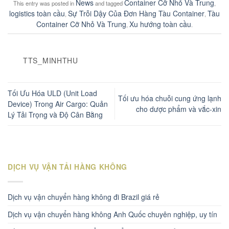
News
Container Cỡ Nhỏ Và Trung
This entry was posted in
and tagged
,
logistics toàn cầu
Sự Trỗi Dậy Của Đơn Hàng Tàu Container
Tàu
,
,
Container Cỡ Nhỏ Và Trung
Xu hướng toàn cầu
,
.
TTS_MINHTHU
Tối Ưu Hóa ULD (Unit Load
Tối ưu hóa chuỗi cung ứng lạnh
Device) Trong Air Cargo: Quản
cho dược phẩm và vắc-xin
Lý Tải Trọng và Độ Cân Bằng
DỊCH VỤ VẬN TẢI HÀNG KHÔNG
Dịch vụ vận chuyển hàng không đi Brazil giá rẻ
Dịch vụ vận chuyển hàng không Anh Quốc chuyên nghiệp, uy tín