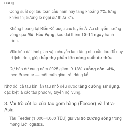
cung
Công suất đội tàu toàn cầu năm nay tăng khoảng
7%
, từng
khiến thị trường lo ngại dư thừa lớn.
Khủng hoảng tại Biển Đỏ buộc các tuyến Á–Âu chuyển hướng
vòng qua
Mũi Hảo Vọng
, kéo dài thêm
10–14 ngày
hành
trình.
Việc kéo dài thời gian vận chuyển làm tăng nhu cầu tàu để duy
trì lịch trình, giúp
hấp thụ phần lớn công suất dư thừa
.
Dự báo dư cung năm 2025 giảm từ
13% xuống còn ~4%
,
theo Braemar — một mức giảm rất đáng kể.
Nhờ đó, cả tàu lớn lẫn tàu nhỏ đều được
tăng cường sử dụng
,
đặc biệt là các tàu phục vụ tuyến nội vùng.
3. Vai trò cốt lõi của tàu gom hàng (Feeder) và Intra-
Asia
Tàu Feeder (1.000–4.000 TEU) giữ vai trò
xương sống
trong
mạng lưới logistics.