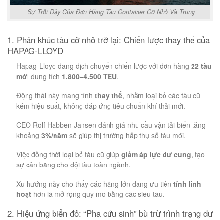
Sự Trỗi Dậy Của Đơn Hàng Tàu Container Cỡ Nhỏ Và Trung
1. Phân khúc tàu cỡ nhỏ trở lại: Chiến lược thay thế của
HAPAG-LLOYD
Hapag-Lloyd đang dịch chuyển chiến lược với đơn hàng
22 tàu
mới
dung tích
1.800–4.500 TEU
.
Động thái này mang tính
thay thế
, nhằm loại bỏ các tàu cũ
kém hiệu suất, không đáp ứng tiêu chuẩn khí thải mới.
CEO Rolf Habben Jansen đánh giá nhu cầu vận tải biển tăng
khoảng
3%/năm
sẽ giúp thị trường hấp thụ số tàu mới.
Việc đồng thời loại bỏ tàu cũ giúp
giảm áp lực dư cung
, tạo
sự cân bằng cho đội tàu toàn ngành.
Xu hướng này cho thấy các hãng lớn đang ưu tiên
tính linh
hoạt
hơn là mở rộng quy mô bằng các siêu tàu.
2. Hiệu ứng biển đỏ: “Pha cứu sinh” bù trừ trình trạng dư