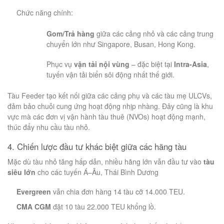
Chức năng chính:
Gom/Trả hàng
giữa các cảng nhỏ và các cảng trung
chuyển lớn như Singapore, Busan, Hong Kong.
Phục vụ
vận tải nội vùng
– đặc biệt tại
Intra-Asia
,
tuyến vận tải biển sôi động nhất thế giới.
Tàu Feeder tạo kết nối giữa các cảng phụ và các tàu mẹ ULCVs,
đảm bảo chuỗi cung ứng hoạt động nhịp nhàng. Đây cũng là khu
vực mà các đơn vị vận hành tàu thuê (NVOs) hoạt động mạnh,
thúc đẩy nhu cầu tàu nhỏ.
4. Chiến lược đầu tư khác biệt giữa các hãng tàu
Mặc dù tàu nhỏ tăng hấp dẫn, nhiều hãng lớn vẫn đầu tư vào
tàu
siêu lớn
cho các tuyến Á–Âu, Thái Bình Dương
Evergreen
vẫn chia đơn hàng 14 tàu cỡ 14.000 TEU.
CMA CGM
đặt 10 tàu 22.000 TEU khổng lồ.