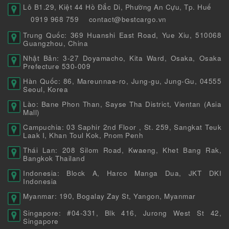
Lô B1.29, Kiệt 44 Hồ Đắc Di, Phường An Cựu, Tp. Huế
0919 968 759
contact@bestcargo.vn
Trung Quốc: 369 Huanshi East Road, Yue Xiu, 510068
Guangzhou, China
Nhật Bản: 3-27 Doyamacho, Kita Ward, Osaka, Osaka
Prefecture 530-009
Hàn Quốc: 86, Mareunnae-ro, Jung-gu, Jung-Gu, 04555
Seoul, Korea
Lào: Bane Phon Than, Sayse Tha District, Vientan (Asia
Mall)
Campuchia: 03 Saphir 2nd Floor , St. 259, Sangkat Teuk
Laak I, Khan Toul Kok, Pnom Penh
Thái Lan: 208 Silom Road, Kwaeng, Khet Bang Rak,
Bangkok Thailand
Indonesia: Block A, Harco Manga Dua, JKT DKI
Indonesia
Myanmar: 190, Bogalay Zay St, Yangon, Myanmar
Singapore: #04-331, Blk 416, Jurong West St 42,
Singapore