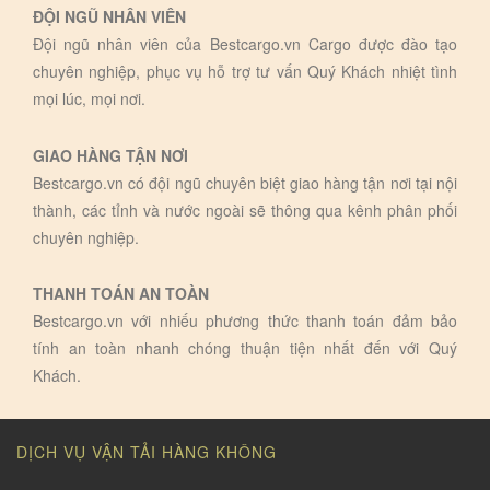
ĐỘI NGŨ NHÂN VIÊN
Đội ngũ nhân viên của Bestcargo.vn Cargo được đào tạo
chuyên nghiệp, phục vụ hỗ trợ tư vấn Quý Khách nhiệt tình
mọi lúc, mọi nơi.
GIAO HÀNG TẬN NƠI
Bestcargo.vn có đội ngũ chuyên biệt giao hàng tận nơi tại nội
thành, các tỉnh và nước ngoài sẽ thông qua kênh phân phối
chuyên nghiệp.
THANH TOÁN AN TOÀN
Bestcargo.vn với nhiếu phương thức thanh toán đảm bảo
tính an toàn nhanh chóng thuận tiện nhất đến với Quý
Khách.
DỊCH VỤ VẬN TẢI HÀNG KHÔNG