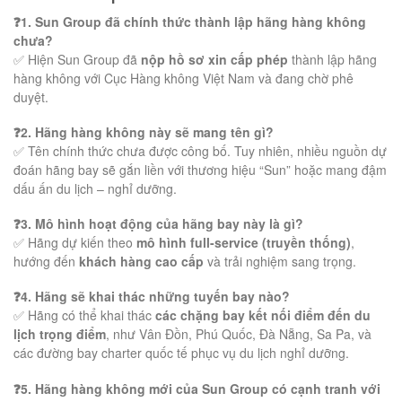
❓1. Sun Group đã chính thức thành lập hãng hàng không
chưa?
✅ Hiện Sun Group đã
nộp hồ sơ xin cấp phép
thành lập hãng
hàng không với Cục Hàng không Việt Nam và đang chờ phê
duyệt.
❓2. Hãng hàng không này sẽ mang tên gì?
✅ Tên chính thức chưa được công bố. Tuy nhiên, nhiều nguồn dự
đoán hãng bay sẽ gắn liền với thương hiệu “Sun” hoặc mang đậm
dấu ấn du lịch – nghỉ dưỡng.
❓3. Mô hình hoạt động của hãng bay này là gì?
✅ Hãng dự kiến theo
mô hình full-service (truyền thống)
,
hướng đến
khách hàng cao cấp
và trải nghiệm sang trọng.
❓4. Hãng sẽ khai thác những tuyến bay nào?
✅ Hãng có thể khai thác
các chặng bay kết nối điểm đến du
lịch trọng điểm
, như Vân Đồn, Phú Quốc, Đà Nẵng, Sa Pa, và
các đường bay charter quốc tế phục vụ du lịch nghỉ dưỡng.
❓5. Hãng hàng không mới của Sun Group có cạnh tranh với