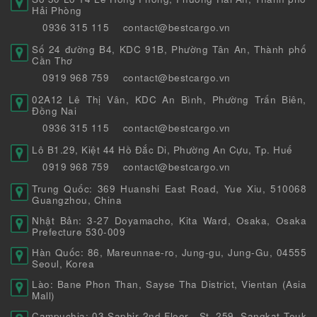
Hải Phòng
0936 315 115
contact@bestcargo.vn
Số 24 đường B4, KDC 91B, Phường Tân An, Thành phố
Cần Thơ
0919 968 759
contact@bestcargo.vn
02A12 Lê Thị Vân, KDC An Bình, Phường Trấn Biên,
Đồng Nai
0936 315 115
contact@bestcargo.vn
Lô B1.29, Kiệt 44 Hồ Đắc Di, Phường An Cựu, Tp. Huế
0919 968 759
contact@bestcargo.vn
Trung Quốc: 369 Huanshi East Road, Yue Xiu, 510068
Guangzhou, China
Nhật Bản: 3-27 Doyamacho, Kita Ward, Osaka, Osaka
Prefecture 530-009
Hàn Quốc: 86, Mareunnae-ro, Jung-gu, Jung-Gu, 04555
Seoul, Korea
Lào: Bane Phon Than, Sayse Tha District, Vientan (Asia
Mall)
Campuchia: 03 Saphir 2nd Floor , St. 259, Sangkat Teuk