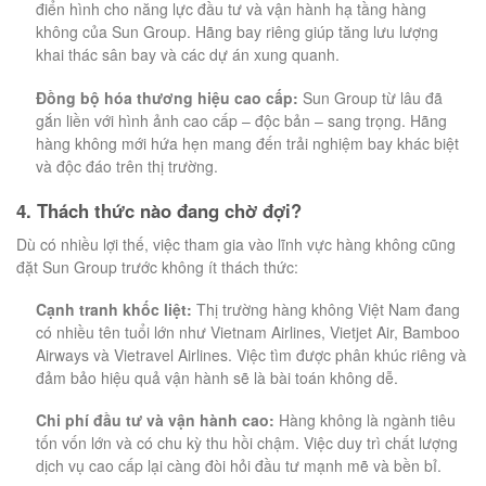
điển hình cho năng lực đầu tư và vận hành hạ tầng hàng
không của Sun Group. Hãng bay riêng giúp tăng lưu lượng
khai thác sân bay và các dự án xung quanh.
Đồng bộ hóa thương hiệu cao cấp:
Sun Group từ lâu đã
gắn liền với hình ảnh cao cấp – độc bản – sang trọng. Hãng
hàng không mới hứa hẹn mang đến trải nghiệm bay khác biệt
và độc đáo trên thị trường.
4. Thách thức nào đang chờ đợi?
Dù có nhiều lợi thế, việc tham gia vào lĩnh vực hàng không cũng
đặt Sun Group trước không ít thách thức:
Cạnh tranh khốc liệt:
Thị trường hàng không Việt Nam đang
có nhiều tên tuổi lớn như Vietnam Airlines, Vietjet Air, Bamboo
Airways và Vietravel Airlines. Việc tìm được phân khúc riêng và
đảm bảo hiệu quả vận hành sẽ là bài toán không dễ.
Chi phí đầu tư và vận hành cao:
Hàng không là ngành tiêu
tốn vốn lớn và có chu kỳ thu hồi chậm. Việc duy trì chất lượng
dịch vụ cao cấp lại càng đòi hỏi đầu tư mạnh mẽ và bền bỉ.