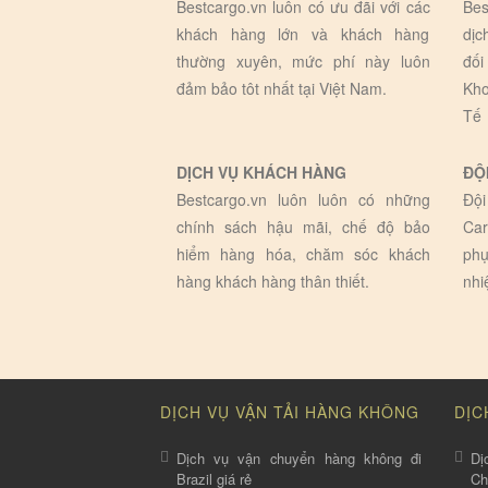
Bestcargo.vn luôn có ưu đãi với các
Bes
khách hàng lớn và khách hàng
dịc
thường xuyên, mức phí này luôn
đối
đảm bảo tôt nhất tại Việt Nam.
Kho
Tế
DỊCH VỤ KHÁCH HÀNG
ĐỘ
Bestcargo.vn luôn luôn có những
Đội
chính sách hậu mãi, chế độ bảo
Car
hiểm hàng hóa, chăm sóc khách
phụ
hàng khách hàng thân thiết.
nhi
DỊCH VỤ VẬN TẢI HÀNG KHÔNG
DỊC
Dịch vụ vận chuyển hàng không đi
Dị
Brazil giá rẻ
C