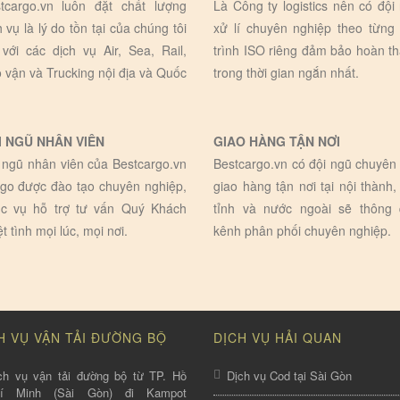
tcargo.vn luôn đặt chất lượng
Là Công ty logistics nên có đội
h vụ là lý do tồn tại của chúng tôi
xử lí chuyên nghiệp theo từng
 với các dịch vụ Air, Sea, Rail,
trình ISO riêng đảm bảo hoàn t
 vận và Trucking nội địa và Quốc
trong thời gian ngắn nhất.
I NGŨ NHÂN VIÊN
GIAO HÀNG TẬN NƠI
 ngũ nhân viên của Bestcargo.vn
Bestcargo.vn có đội ngũ chuyên 
go được đào tạo chuyên nghiệp,
giao hàng tận nơi tại nội thành,
c vụ hỗ trợ tư vấn Quý Khách
tỉnh và nước ngoài sẽ thông
ệt tình mọi lúc, mọi nơi.
kênh phân phối chuyên nghiệp.
H VỤ VẬN TẢI ĐƯỜNG BỘ
DỊCH VỤ HẢI QUAN
ch vụ vận tải đường bộ từ TP. Hồ
Dịch vụ Cod tại Sài Gòn
hí Minh (Sài Gòn) đi Kampot