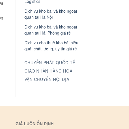
Logistics
ng
Dịch vụ kho bãi và kho ngoại
quan tại Hà Nội
ng
Dịch vụ kho bãi và kho ngoại
quan tại Hải Phòng giá rẻ
Dịch vụ cho thuê kho bãi hiệu
quả, chất lượng, uy tín giá rẻ
CHUYỂN PHÁT QUỐC TẾ
GIAO NHẬN HÀNG HÓA
VẬN CHUYỂN NỘI ĐỊA
GIÁ LUÔN ỔN ĐỊNH