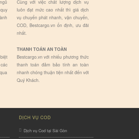
 ngũ
Cùng với việc chất lượng dịch vụ
 quy
luôn đạt mức cao nhất thì giá dịch
hành
vụ chuyển phát nhanh, vận chuyển,
COD, Bestcargo.vn ổn định, ưu đãi
nhất.
THANH TOÁN AN TOÀN
biệt
Bestcargo.vn với nhiếu phương thức
 các
thanh toán đảm bảo tính an toàn
 qua
nhanh chóng thuận tiện nhất đến với
Quý Khách.
DỊCH VỤ COD
Dịch vụ Cod tại Sài Gòn