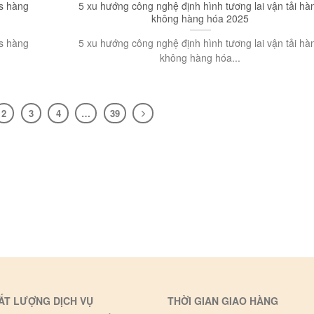
cs hàng
5 xu hướng công nghệ định hình tương lai vận tải hà
không hàng hóa 2025
cs hàng
5 xu hướng công nghệ định hình tương lai vận tải hà
không hàng hóa...
2
3
4
…
39
ẤT LƯỢNG DỊCH VỤ
THỜI GIAN GIAO HÀNG