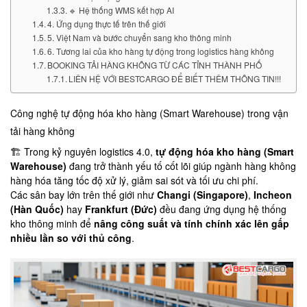
🔹 Hệ thống WMS kết hợp AI
4. Ứng dụng thực tế trên thế giới
5. Việt Nam và bước chuyển sang kho thông minh
6. Tương lai của kho hàng tự động trong logistics hàng không
BOOKING TẢI HÀNG KHÔNG TỪ CÁC TỈNH THÀNH PHỐ
LIÊN HỆ VỚI BESTCARGO ĐỂ BIẾT THÊM THÔNG TIN!!!
Công nghệ tự động hóa kho hàng (Smart Warehouse) trong vận
tải hàng không
🏗️ Trong kỷ nguyên logistics 4.0,
tự động hóa kho hàng (Smart
Warehouse)
đang trở thành yếu tố cốt lõi giúp ngành hàng không
hàng hóa tăng tốc độ xử lý, giảm sai sót và tối ưu chi phí.
Các sân bay lớn trên thế giới như
Changi (Singapore)
,
Incheon
(Hàn Quốc)
hay
Frankfurt (Đức)
đều đang ứng dụng hệ thống
kho thông minh để
nâng công suất và tính chính xác lên gấp
nhiều lần so với thủ công
.