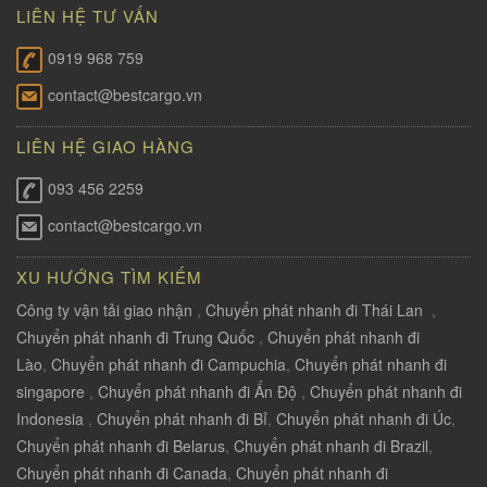
LIÊN HỆ TƯ VẤN
0919 968 759
contact@bestcargo.vn
LIÊN HỆ GIAO HÀNG
093 456 2259
contact@bestcargo.vn
XU HƯỚNG TÌM KIẾM
Công ty vận tải giao nhận
,
Chuyển phát nhanh đi Thái Lan
,
Chuyển phát nhanh đi Trung Quốc
,
Chuyển phát nhanh đi
Lào
,
Chuyển phát nhanh đi Campuchia
,
Chuyển phát nhanh đi
singapore
,
Chuyển phát nhanh đi Ấn Độ
,
Chuyển phát nhanh đi
Indonesia
,
Chuyển phát nhanh đi Bỉ
,
Chuyển phát nhanh đi Úc
,
Chuyển phát nhanh đi Belarus
,
Chuyển phát nhanh đi Brazil
,
Chuyển phát nhanh đi Canada
,
Chuyển phát nhanh đi