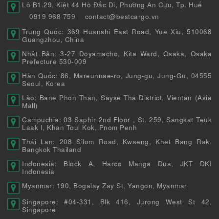
Lô B1.29, Kiệt 44 Hồ Đắc Di, Phường An Cựu, Tp. Huế
0919 968 759
contact@bestcargo.vn
Trung Quốc: 369 Huanshi East Road, Yue Xiu, 510068
Guangzhou, China
Nhật Bản: 3-27 Doyamacho, Kita Ward, Osaka, Osaka
Prefecture 530-009
Hàn Quốc: 86, Mareunnae-ro, Jung-gu, Jung-Gu, 04555
Seoul, Korea
Lào: Bane Phon Than, Sayse Tha District, Vientan (Asia
Mall)
Campuchia: 03 Saphir 2nd Floor , St. 259, Sangkat Teuk
Laak I, Khan Toul Kok, Pnom Penh
Thái Lan: 208 Silom Road, Kwaeng, Khet Bang Rak,
Bangkok Thailand
Indonesia: Block A, Harco Manga Dua, JKT DKI
Indonesia
Myanmar: 190, Bogalay Zay St, Yangon, Myanmar
Singapore: #04-331, Blk 416, Jurong West St 42,
Singapore