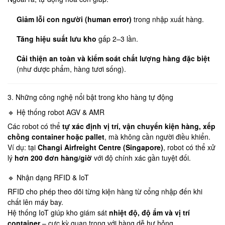
Giảm lỗi con người (human error)
trong nhập xuất hàng.
Tăng hiệu suất lưu kho
gấp 2–3 lần.
Cải thiện an toàn và kiểm soát chất lượng hàng đặc biệt
(như dược phẩm, hàng tươi sống).
3. Những công nghệ nổi bật trong kho hàng tự động
🔹 Hệ thống robot AGV & AMR
Các robot có thể
tự xác định vị trí, vận chuyển kiện hàng, xếp
chồng container hoặc pallet
, mà không cần người điều khiển.
Ví dụ: tại
Changi Airfreight Centre (Singapore)
, robot có thể xử
lý
hơn 200 đơn hàng/giờ
với độ chính xác gần tuyệt đối.
🔹 Nhận dạng RFID & IoT
RFID cho phép theo dõi từng kiện hàng từ cổng nhập đến khi
chất lên máy bay.
Hệ thống IoT giúp kho giám sát
nhiệt độ, độ ẩm và vị trí
container
– cực kỳ quan trọng với hàng dễ hư hỏng.