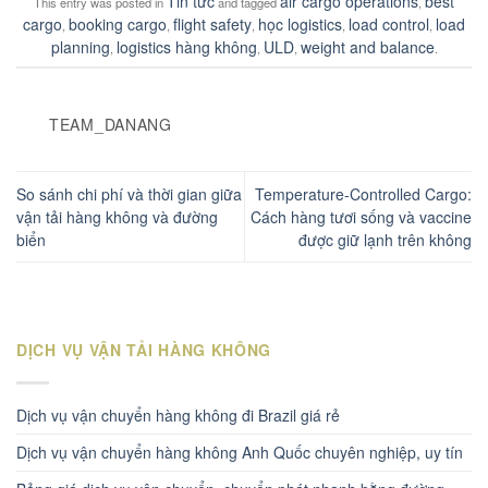
Tin tức
air cargo operations
best
This entry was posted in
and tagged
,
cargo
booking cargo
flight safety
học logistics
load control
load
,
,
,
,
,
planning
logistics hàng không
ULD
weight and balance
,
,
,
.
TEAM_DANANG
So sánh chi phí và thời gian giữa
Temperature-Controlled Cargo:
vận tải hàng không và đường
Cách hàng tươi sống và vaccine
biển
được giữ lạnh trên không
DỊCH VỤ VẬN TẢI HÀNG KHÔNG
Dịch vụ vận chuyển hàng không đi Brazil giá rẻ
Dịch vụ vận chuyển hàng không Anh Quốc chuyên nghiệp, uy tín