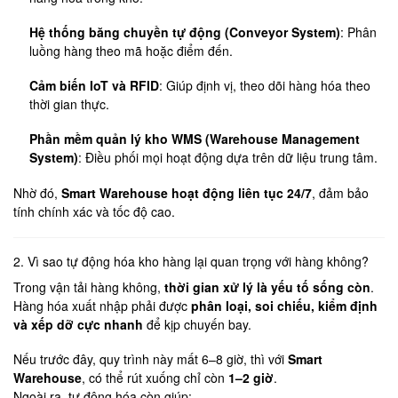
Hệ thống băng chuyền tự động (Conveyor System)
: Phân
luồng hàng theo mã hoặc điểm đến.
Cảm biến IoT và RFID
: Giúp định vị, theo dõi hàng hóa theo
thời gian thực.
Phần mềm quản lý kho WMS (Warehouse Management
System)
: Điều phối mọi hoạt động dựa trên dữ liệu trung tâm.
Nhờ đó,
Smart Warehouse hoạt động liên tục 24/7
, đảm bảo
tính chính xác và tốc độ cao.
2. Vì sao tự động hóa kho hàng lại quan trọng với hàng không?
Trong vận tải hàng không,
thời gian xử lý là yếu tố sống còn
.
Hàng hóa xuất nhập phải được
phân loại, soi chiếu, kiểm định
và xếp dỡ cực nhanh
để kịp chuyến bay.
Nếu trước đây, quy trình này mất 6–8 giờ, thì với
Smart
Warehouse
, có thể rút xuống chỉ còn
1–2 giờ
.
Ngoài ra, tự động hóa còn giúp: