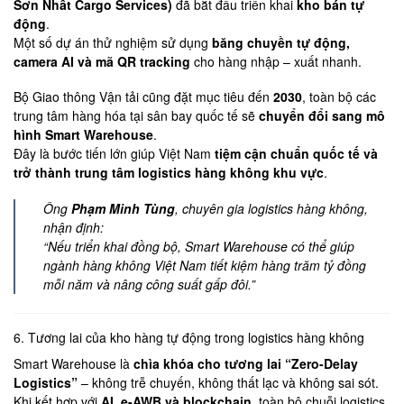
Sơn Nhất Cargo Services)
đã bắt đầu triển khai
kho bán tự
động
.
Một số dự án thử nghiệm sử dụng
băng chuyền tự động,
camera AI và mã QR tracking
cho hàng nhập – xuất nhanh.
Bộ Giao thông Vận tải cũng đặt mục tiêu đến
2030
, toàn bộ các
trung tâm hàng hóa tại sân bay quốc tế sẽ
chuyển đổi sang mô
hình Smart Warehouse
.
Đây là bước tiến lớn giúp Việt Nam
tiệm cận chuẩn quốc tế và
trở thành trung tâm logistics hàng không khu vực
.
Ông
Phạm Minh Tùng
, chuyên gia logistics hàng không,
nhận định:
“Nếu triển khai đồng bộ, Smart Warehouse có thể giúp
ngành hàng không Việt Nam tiết kiệm hàng trăm tỷ đồng
mỗi năm và nâng công suất gấp đôi.”
6. Tương lai của kho hàng tự động trong logistics hàng không
Smart Warehouse là
chìa khóa cho tương lai “Zero-Delay
Logistics”
– không trễ chuyến, không thất lạc và không sai sót.
Khi kết hợp với
AI, e-AWB và blockchain
, toàn bộ chuỗi logistics