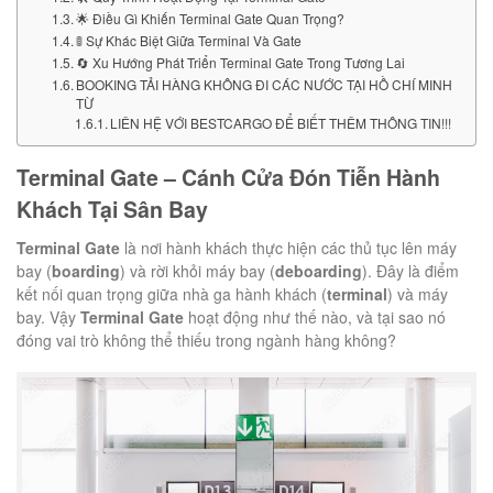
🌟 Điều Gì Khiến Terminal Gate Quan Trọng?
🚦 Sự Khác Biệt Giữa Terminal Và Gate
🔄 Xu Hướng Phát Triển Terminal Gate Trong Tương Lai
BOOKING TẢI HÀNG KHÔNG ĐI CÁC NƯỚC TẠI HỒ CHÍ MINH
TỪ
LIÊN HỆ VỚI BESTCARGO ĐỂ BIẾT THÊM THÔNG TIN!!!
Terminal Gate – Cánh Cửa Đón Tiễn Hành
Khách Tại Sân Bay
Terminal Gate
là nơi hành khách thực hiện các thủ tục lên máy
bay (
boarding
) và rời khỏi máy bay (
deboarding
). Đây là điểm
kết nối quan trọng giữa nhà ga hành khách (
terminal
) và máy
bay. Vậy
Terminal Gate
hoạt động như thế nào, và tại sao nó
đóng vai trò không thể thiếu trong ngành hàng không?