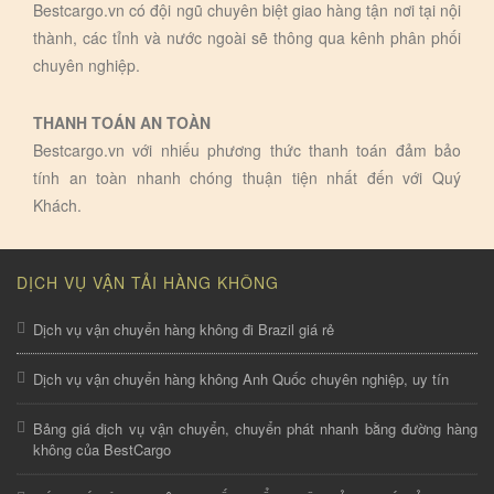
Bestcargo.vn có đội ngũ chuyên biệt giao hàng tận nơi tại nội
thành, các tỉnh và nước ngoài sẽ thông qua kênh phân phối
chuyên nghiệp.
THANH TOÁN AN TOÀN
Bestcargo.vn với nhiếu phương thức thanh toán đảm bảo
tính an toàn nhanh chóng thuận tiện nhất đến với Quý
Khách.
DỊCH VỤ VẬN TẢI HÀNG KHÔNG
Dịch vụ vận chuyển hàng không đi Brazil giá rẻ
Dịch vụ vận chuyển hàng không Anh Quốc chuyên nghiệp, uy tín
Bảng giá dịch vụ vận chuyển, chuyển phát nhanh bằng đường hàng
không của BestCargo