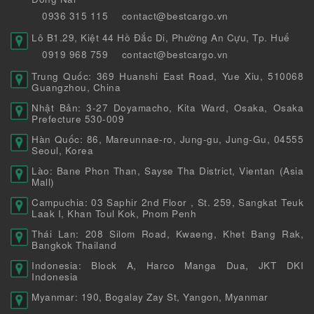
0936 315 115
contact@bestcargo.vn
Lô B1.29, Kiệt 44 Hồ Đắc Di, Phường An Cựu, Tp. Huế
0919 968 759
contact@bestcargo.vn
Trung Quốc: 369 Huanshi East Road, Yue Xiu, 510068
Guangzhou, China
Nhật Bản: 3-27 Doyamacho, Kita Ward, Osaka, Osaka
Prefecture 530-009
Hàn Quốc: 86, Mareunnae-ro, Jung-gu, Jung-Gu, 04555
Seoul, Korea
Lào: Bane Phon Than, Sayse Tha District, Vientan (Asia
Mall)
Campuchia: 03 Saphir 2nd Floor , St. 259, Sangkat Teuk
Laak I, Khan Toul Kok, Pnom Penh
Thái Lan: 208 Silom Road, Kwaeng, Khet Bang Rak,
Bangkok Thailand
Indonesia: Block A, Harco Manga Dua, JKT DKI
Indonesia
Myanmar: 190, Bogalay Zay St, Yangon, Myanmar