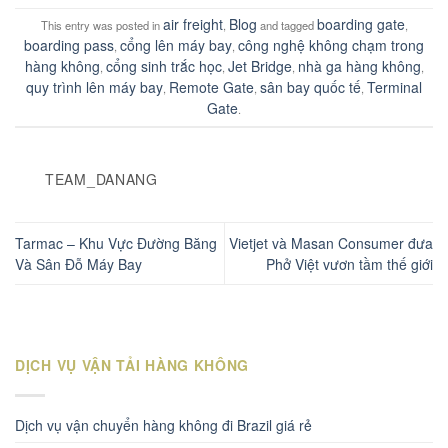
air freight
Blog
boarding gate
This entry was posted in
,
and tagged
,
boarding pass
cổng lên máy bay
công nghệ không chạm trong
,
,
hàng không
cổng sinh trắc học
Jet Bridge
nhà ga hàng không
,
,
,
,
quy trình lên máy bay
Remote Gate
sân bay quốc tế
Terminal
,
,
,
Gate
.
TEAM_DANANG
Tarmac – Khu Vực Đường Băng
Vietjet và Masan Consumer đưa
Và Sân Đỗ Máy Bay
Phở Việt vươn tầm thế giới
DỊCH VỤ VẬN TẢI HÀNG KHÔNG
Dịch vụ vận chuyển hàng không đi Brazil giá rẻ