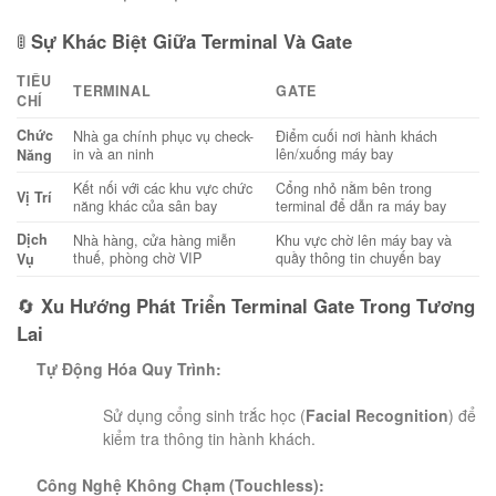
🚦
Sự Khác Biệt Giữa Terminal Và Gate
TIÊU
TERMINAL
GATE
CHÍ
Chức
Nhà ga chính phục vụ check-
Điểm cuối nơi hành khách
in và an ninh
lên/xuống máy bay
Năng
Kết nối với các khu vực chức
Cổng nhỏ nằm bên trong
Vị Trí
năng khác của sân bay
terminal để dẫn ra máy bay
Dịch
Nhà hàng, cửa hàng miễn
Khu vực chờ lên máy bay và
thuế, phòng chờ VIP
quầy thông tin chuyến bay
Vụ
🔄
Xu Hướng Phát Triển Terminal Gate Trong Tương
Lai
Tự Động Hóa Quy Trình:
Sử dụng cổng sinh trắc học (
Facial Recognition
) để
kiểm tra thông tin hành khách.
Công Nghệ Không Chạm (Touchless):