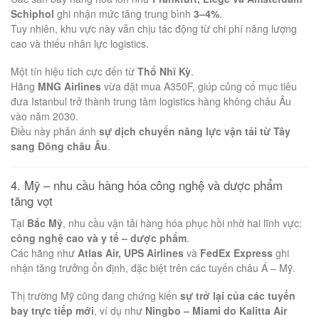
Schiphol
ghi nhận mức tăng trung bình
3–4%
.
Tuy nhiên, khu vực này vẫn chịu tác động từ chi phí năng lượng
cao và thiếu nhân lực logistics.
Một tín hiệu tích cực đến từ
Thổ Nhĩ Kỳ
.
Hãng
MNG Airlines
vừa đặt mua A350F, giúp củng cố mục tiêu
đưa Istanbul trở thành trung tâm logistics hàng không châu Âu
vào năm 2030.
Điều này phản ánh
sự dịch chuyển năng lực vận tải từ Tây
sang Đông châu Âu
.
4. Mỹ – nhu cầu hàng hóa công nghệ và dược phẩm
tăng vọt
Tại
Bắc Mỹ
, nhu cầu vận tải hàng hóa phục hồi nhờ hai lĩnh vực:
công nghệ cao và y tế – dược phẩm
.
Các hãng như
Atlas Air, UPS Airlines
và
FedEx Express
ghi
nhận tăng trưởng ổn định, đặc biệt trên các tuyến châu Á – Mỹ.
Thị trường Mỹ cũng đang chứng kiến
sự trở lại của các tuyến
bay trực tiếp mới
, ví dụ như
Ningbo – Miami do Kalitta Air