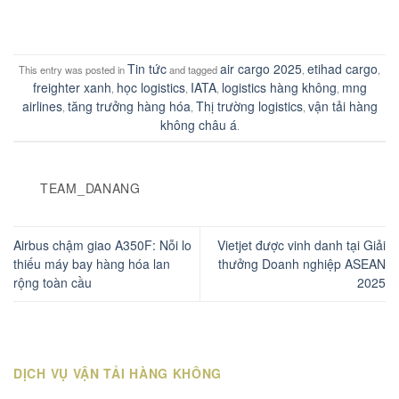
Tin tức
air cargo 2025
etihad cargo
This entry was posted in
and tagged
,
,
freighter xanh
học logistics
IATA
logistics hàng không
mng
,
,
,
,
airlines
tăng trưởng hàng hóa
Thị trường logistics
vận tải hàng
,
,
,
không châu á
.
TEAM_DANANG
Airbus chậm giao A350F: Nỗi lo
Vietjet được vinh danh tại Giải
thiếu máy bay hàng hóa lan
thưởng Doanh nghiệp ASEAN
rộng toàn cầu
2025
DỊCH VỤ VẬN TẢI HÀNG KHÔNG