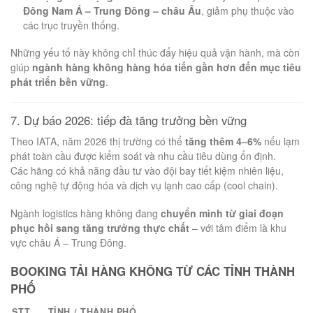
Đông Nam Á – Trung Đông – châu Âu
, giảm phụ thuộc vào
các trục truyền thống.
Những yếu tố này không chỉ thúc đẩy hiệu quả vận hành, mà còn
giúp
ngành hàng không hàng hóa tiến gần hơn đến mục tiêu
phát triển bền vững
.
7. Dự báo 2026: tiếp đà tăng trưởng bền vững
Theo IATA, năm 2026 thị trường có thể
tăng thêm 4–6%
nếu lạm
phát toàn cầu được kiểm soát và nhu cầu tiêu dùng ổn định.
Các hãng có khả năng đầu tư vào đội bay tiết kiệm nhiên liệu,
công nghệ tự động hóa và dịch vụ lạnh cao cấp (cool chain).
Ngành logistics hàng không đang
chuyển mình từ giai đoạn
phục hồi sang tăng trưởng thực chất
– với tâm điểm là khu
vực châu Á – Trung Đông.
BOOKING TẢI HÀNG KHÔNG TỪ CÁC TỈNH THÀNH
PHỐ
STT
TỈNH / THÀNH PHỐ