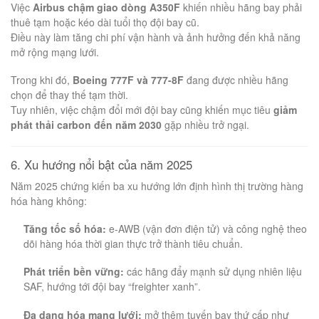
Việc
Airbus chậm giao dòng A350F
khiến nhiều hãng bay phải
thuê tạm hoặc kéo dài tuổi thọ đội bay cũ.
Điều này làm tăng chi phí vận hành và ảnh hưởng đến khả năng
mở rộng mạng lưới.
Trong khi đó,
Boeing 777F và 777-8F
đang được nhiều hãng
chọn để thay thế tạm thời.
Tuy nhiên, việc chậm đổi mới đội bay cũng khiến mục tiêu
giảm
phát thải carbon đến năm 2030
gặp nhiều trở ngại.
6. Xu hướng nổi bật của năm 2025
Năm 2025 chứng kiến ba xu hướng lớn định hình thị trường hàng
hóa hàng không:
Tăng tốc số hóa:
e-AWB (vận đơn điện tử) và công nghệ theo
dõi hàng hóa thời gian thực trở thành tiêu chuẩn.
Phát triển bền vững:
các hãng đẩy mạnh sử dụng nhiên liệu
SAF, hướng tới đội bay “freighter xanh”.
Đa dạng hóa mạng lưới:
mở thêm tuyến bay thứ cấp như