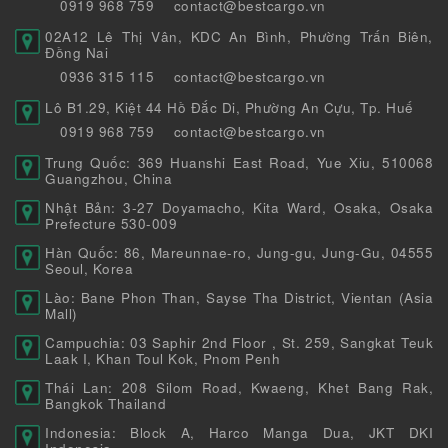
0919 968 759
contact@bestcargo.vn
02A12 Lê Thị Vân, KDC An Bình, Phường Trấn Biên,
Đồng Nai
0936 315 115
contact@bestcargo.vn
Lô B1.29, Kiệt 44 Hồ Đắc Di, Phường An Cựu, Tp. Huế
0919 968 759
contact@bestcargo.vn
Trung Quốc: 369 Huanshi East Road, Yue Xiu, 510068
Guangzhou, China
Nhật Bản: 3-27 Doyamacho, Kita Ward, Osaka, Osaka
Prefecture 530-009
Hàn Quốc: 86, Mareunnae-ro, Jung-gu, Jung-Gu, 04555
Seoul, Korea
Lào: Bane Phon Than, Sayse Tha District, Vientan (Asia
Mall)
Campuchia: 03 Saphir 2nd Floor , St. 259, Sangkat Teuk
Laak I, Khan Toul Kok, Pnom Penh
Thái Lan: 208 Silom Road, Kwaeng, Khet Bang Rak,
Bangkok Thailand
Indonesia: Block A, Harco Manga Dua, JKT DKI