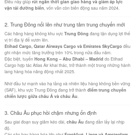
Điều này giúp
rút ngắn thời gian giao hàng và giảm áp lực
vận tải đường biển
, vốn vẫn còn biến động sau năm 2024.
2. Trung Đông nổi lên như trung tâm trung chuyển mới
Các hãng hàng không khu vực
Trung Đông
đang tận dụng lợi thế
vị trí địa lý để vươn lên.
Etihad Cargo, Qatar Airways Cargo và Emirates SkyCargo
đều
ghi nhận mức tăng trưởng trên 10% trong nửa đầu năm.
Đặc biệt, tuyến
Hong Kong – Abu Dhabi – Madrid
do Etihad
Cargo hợp tác Atlas Air khai thác, trở thành một trong những hành
lang hàng hóa năng động nhất 2025.
Nhờ đầu tư mạnh vào hạ tầng và nhiên liệu hàng không bền vững
(SAF), khu vực Trung Đông đang trở thành
điểm trung chuyển
chiến lược giữa châu Á và châu Âu
.
3. Châu Âu phục hồi chậm nhưng ổn định
Sau giai đoạn suy giảm kéo dài,
châu Âu
đang dần lấy lại nhịp
độ.
Các sân bay hàng hóa lớn như
Frankfurt, Liege và Amsterdam