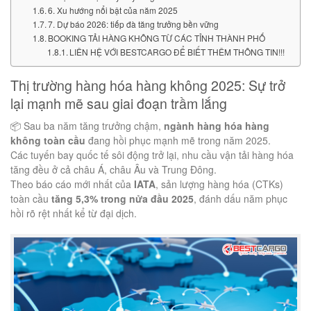
6. Xu hướng nổi bật của năm 2025
7. Dự báo 2026: tiếp đà tăng trưởng bền vững
BOOKING TẢI HÀNG KHÔNG TỪ CÁC TỈNH THÀNH PHỐ
LIÊN HỆ VỚI BESTCARGO ĐỂ BIẾT THÊM THÔNG TIN!!!
Thị trường hàng hóa hàng không 2025: Sự trở
lại mạnh mẽ sau giai đoạn trầm lắng
📦 Sau ba năm tăng trưởng chậm,
ngành hàng hóa hàng
không toàn cầu
đang hồi phục mạnh mẽ trong năm 2025.
Các tuyến bay quốc tế sôi động trở lại, nhu cầu vận tải hàng hóa
tăng đều ở cả châu Á, châu Âu và Trung Đông.
Theo báo cáo mới nhất của
IATA
, sản lượng hàng hóa (CTKs)
toàn cầu
tăng 5,3% trong nửa đầu 2025
, đánh dấu năm phục
hồi rõ rệt nhất kể từ đại dịch.