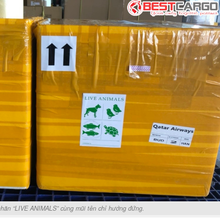
nhãn “LIVE ANIMALS” cùng mũi tên chỉ hướng đứng.