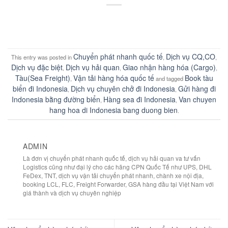
Chuyển phát nhanh quốc tế
Dịch vụ CQ,CO
This entry was posted in
,
,
Dịch vụ đặc biệt
Dịch vụ hải quan
Giao nhận hàng hóa (Cargo)
,
,
,
Tàu(Sea Freight)
Vận tải hàng hóa quốc tế
Book tàu
,
and tagged
biển đi Indonesia
Dịch vụ chuyên chở đi Indonesia
Gửi hàng đi
,
,
Indonesia bằng đường biển
Hàng sea đi Indonesia
Van chuyen
,
,
hang hoa di Indonesia bang duong bien
.
ADMIN
Là đơn vị chuyển phát nhanh quốc tế, dịch vụ hải quan va tư vấn
Logistics cũng như đại lý cho các hãng CPN Quốc Tế như UPS, DHL
FeDex, TNT, dịch vụ vận tải chuyển phát nhanh, chành xe nội địa,
booking LCL, FLC, Freight Forwarder, GSA hàng đầu tại Việt Nam với
giá thành và dịch vụ chuyên nghiệp