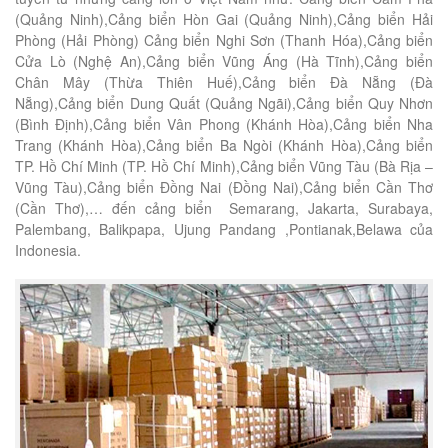
(Quảng Ninh),Cảng biển Hòn Gai (Quảng Ninh),Cảng biển Hải
Phòng (Hải Phòng) Cảng biển Nghi Sơn (Thanh Hóa),Cảng biển
Cửa Lò (Nghệ An),Cảng biển Vũng Áng (Hà Tĩnh),Cảng biển
Chân Mây (Thừa Thiên Huế),Cảng biển Đà Nẵng (Đà
Nẵng),Cảng biển Dung Quất (Quảng Ngãi),Cảng biển Quy Nhơn
(Bình Định),Cảng biển Vân Phong (Khánh Hòa),Cảng biển Nha
Trang (Khánh Hòa),Cảng biển Ba Ngòi (Khánh Hòa),Cảng biển
TP. Hồ Chí Minh (TP. Hồ Chí Minh),Cảng biển Vũng Tàu (Bà Rịa –
Vũng Tàu),Cảng biển Đồng Nai (Đồng Nai),Cảng biển Cần Thơ
(Cần Thơ),… đến cảng biển Semarang, Jakarta, Surabaya,
Palembang, Balikpapa, Ujung Pandang ,Pontianak,Belawa của
Indonesia.