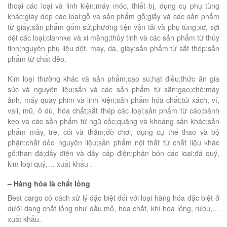
thoại các loại và linh kiện;máy móc, thiết bị, dụng cụ phụ tùng
khác;giày dép các loại;gỗ và sản phẩm gỗ;giấy và các sản phẩm
từ giấy;sản phẩm gốm sứ;phương tiện vận tải và phụ tùng;xơ, sợi
dệt các loại;clanhke và xi măng;thủy tinh và các sản phẩm từ thủy
tinh;nguyên phụ liệu dệt, may, da, giày;sản phẩm từ sắt thép;sản
phẩm từ chất dẻo.
Kim loại thường khác và sản phẩm;cao su;hạt điều;thức ăn gia
súc và nguyên liệu;sắn và các sản phẩm từ sắn;gạo;chè;máy
ảnh, máy quay phim và linh kiện;sản phẩm hóa chất;túi xách, ví,
vali, mũ, ô dù, hóa chất;sắt thép các loại;sản phẩm từ cáo;bánh
kẹo và các sản phẩm từ ngũ cốc;quặng và khoáng sản khác;sản
phẩm mây, tre, cói và thảm;đò chơi, dụng cụ thể thao và bộ
phận;chất dẻo nguyên liệu;sản phẩm nội thất từ chất liệu khác
gỗ;than đá;dây điện và dây cáp điện;phân bón các loại;đá quý,
kim loại quý,… xuất khẩu .
– Hàng hóa là chất lỏng
Best cargo có cách xử lý đặc biệt đối với loại hàng hóa đặc biệt ở
dưới dạng chất lỏng như dầu mỏ, hóa chất, khí hóa lỏng, rượu,…
xuất khẩu.