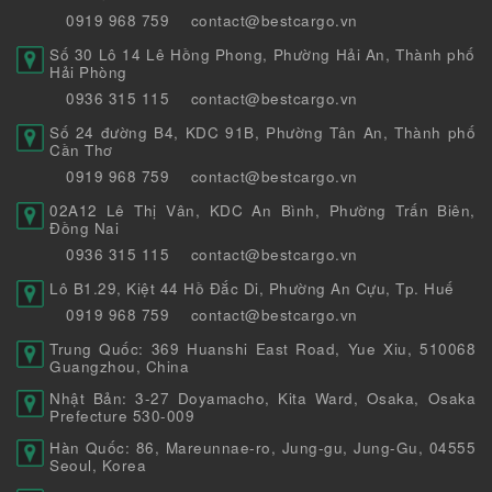
0919 968 759
contact@bestcargo.vn
Số 30 Lô 14 Lê Hồng Phong, Phường Hải An, Thành phố
Hải Phòng
0936 315 115
contact@bestcargo.vn
Số 24 đường B4, KDC 91B, Phường Tân An, Thành phố
Cần Thơ
0919 968 759
contact@bestcargo.vn
02A12 Lê Thị Vân, KDC An Bình, Phường Trấn Biên,
Đồng Nai
0936 315 115
contact@bestcargo.vn
Lô B1.29, Kiệt 44 Hồ Đắc Di, Phường An Cựu, Tp. Huế
0919 968 759
contact@bestcargo.vn
Trung Quốc: 369 Huanshi East Road, Yue Xiu, 510068
Guangzhou, China
Nhật Bản: 3-27 Doyamacho, Kita Ward, Osaka, Osaka
Prefecture 530-009
Hàn Quốc: 86, Mareunnae-ro, Jung-gu, Jung-Gu, 04555
Seoul, Korea