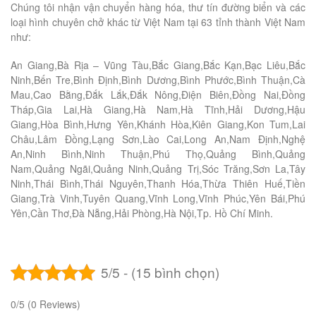
Chúng tôi nhận vận chuyển hàng hóa, thư tín đường biển và các
loại hình chuyên chở khác từ Việt Nam tại 63 tỉnh thành Việt Nam
như:
An Giang,Bà Rịa – Vũng Tàu,Bắc Giang,Bắc Kạn,Bạc Liêu,Bắc
Ninh,Bến Tre,Bình Định,Bình Dương,Bình Phước,Bình Thuận,Cà
Mau,Cao Bằng,Đắk Lắk,Đắk Nông,Điện Biên,Đồng Nai,Đồng
Tháp,Gia Lai,Hà Giang,Hà Nam,Hà Tĩnh,Hải Dương,Hậu
Giang,Hòa Bình,Hưng Yên,Khánh Hòa,Kiên Giang,Kon Tum,Lai
Châu,Lâm Đồng,Lạng Sơn,Lào Cai,Long An,Nam Định,Nghệ
An,Ninh Bình,Ninh Thuận,Phú Thọ,Quảng Bình,Quảng
Nam,Quảng Ngãi,Quảng Ninh,Quảng Trị,Sóc Trăng,Sơn La,Tây
Ninh,Thái Bình,Thái Nguyên,Thanh Hóa,Thừa Thiên Huế,Tiền
Giang,Trà Vinh,Tuyên Quang,Vĩnh Long,Vĩnh Phúc,Yên Bái,Phú
Yên,Cần Thơ,Đà Nẵng,Hải Phòng,Hà Nội,Tp. Hồ Chí Minh.
5/5 - (15 bình chọn)
0/5
(0 Reviews)