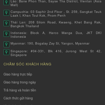
Lào: Bane Phon Than, Sayse Tha District, Vientan (Asia
Mall)
Campuchia: 03 Saphir 2nd Floor , St. 259, Sangkat Teuk
Laak I, Khan Toul Kok, Pnom Penh
Thái Lan: 208 Silom Road, Kwaeng, Khet Bang Rak,
Bangkok Thailand
Indonesia: Block A, Harco Manga Dua, JKT DKI
Indonesia
Myanmar: 190, Bogalay Zay St, Yangon, Myanmar
Singapore: #04-331, Blk 416, Jurong West St 42,
Singapore
CHĂM SÓC KHÁCH HÀNG
Giao hàng trực tiếp
Giao hàng trong ngày
Trả hàng và hoàn tiền
Cách thức gửi hàng