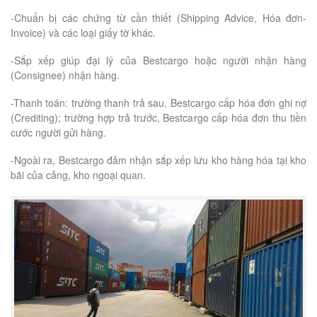
-Chuẩn bị các chứng từ cần thiết (Shipping Advice, Hóa đơn-
Invoice) và các loại giấy tờ khác.
-Sắp xếp giúp đại lý của Bestcargo hoặc người nhận hàng
(Consignee) nhận hàng.
-Thanh toán: trường thanh trả sau, Bestcargo cấp hóa đơn ghi nợ
(Crediting); trường hợp trả trước, Bestcargo cấp hóa đơn thu tiền
cước người gửi hàng.
-Ngoài ra, Bestcargo đảm nhận sắp xếp lưu kho hàng hóa tại kho
bãi của cảng, kho ngoại quan.