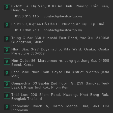
02A12 Lê Thị Vân, KDC An Bình, Phường Trấn Biên,
Đồng Nai
0936 315 115
contact@bestcargo.vn
Lô B1.29, Kiệt 44 Hồ Đắc Di, Phường An Cựu, Tp. Huế
0919 968 759
contact@bestcargo.vn
Trung Quốc: 369 Huanshi East Road, Yue Xiu, 510068
Guangzhou, China
Nhật Bản: 3-27 Doyamacho, Kita Ward, Osaka, Osaka
Prefecture 530-009
Hàn Quốc: 86, Mareunnae-ro, Jung-gu, Jung-Gu, 04555
Seoul, Korea
Lào: Bane Phon Than, Sayse Tha District, Vientan (Asia
Mall)
Campuchia: 03 Saphir 2nd Floor , St. 259, Sangkat Teuk
Laak I, Khan Toul Kok, Pnom Penh
Thái Lan: 208 Silom Road, Kwaeng, Khet Bang Rak,
Bangkok Thailand
Indonesia: Block A, Harco Manga Dua, JKT DKI
Indonesia