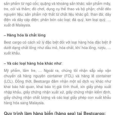
sản phẩm từ ngũ cốc; quặng và khoáng sản khác; sản phẩm mây,
tre, cói và thảm; đò chơi, dụng cụ thể thao và bộ phận; chất dẻo
nguyên liệu; sản phẩm nội thất từ chất liệu khác gỗ; than đá; dây
điện và dây cáp điện; phân bón các loại; đá quý, kim loại quý, …
xuất đi Malaysia.
– Hàng hóa là chất lỏng
Best cargo có cách xử lý đặc biệt đối với loại hàng hóa đặc biệt ở
dưới dạng chất lỏng như dầu mỏ, hóa chất, khí hóa lỏng, rượu, …
xuất khẩu.
– Và các loại hàng hóa khác như
:
Mỹ phẩm, tăm tre, … Ngoài ra, chúng tôi nhận sắp xếp vận
chuyển cả hàng nguyên container (FCL) và hàng lẻ container
(LCL). Đồng thời, Bestcargo đảm nhận một số dịch vụ khác như
khai báo hải quan, khai báo trị giá tính thuế, xin giấy phép xuất
nhập khẩu, giấy chứng nhận xuất xứ, giấy chứng nhận kiểm định,
giấy chứng nhận chất lượng và các loại giấy phép con xuất khẩu
hàng hóa sang Malaysia.
Quy trình làm hàng biển (hàng sea) tại Bestcargo: