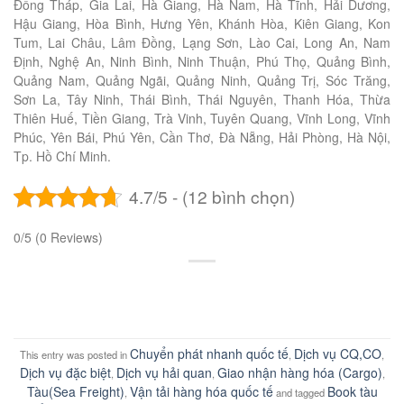
Đồng Tháp, Gia Lai, Hà Giang, Hà Nam, Hà Tĩnh, Hải Dương,
Hậu Giang, Hòa Bình, Hưng Yên, Khánh Hòa, Kiên Giang, Kon
Tum, Lai Châu, Lâm Đồng, Lạng Sơn, Lào Cai, Long An, Nam
Định, Nghệ An, Ninh Bình, Ninh Thuận, Phú Thọ, Quảng Bình,
Quảng Nam, Quảng Ngãi, Quảng Ninh, Quảng Trị, Sóc Trăng,
Sơn La, Tây Ninh, Thái Bình, Thái Nguyên, Thanh Hóa, Thừa
Thiên Huế, Tiền Giang, Trà Vinh, Tuyên Quang, Vĩnh Long, Vĩnh
Phúc, Yên Bái, Phú Yên, Cần Thơ, Đà Nẵng, Hải Phòng, Hà Nội,
Tp. Hồ Chí Minh.
4.7/5 - (12 bình chọn)
0/5
(0 Reviews)
Chuyển phát nhanh quốc tế
Dịch vụ CQ,CO
This entry was posted in
,
,
Dịch vụ đặc biệt
Dịch vụ hải quan
Giao nhận hàng hóa (Cargo)
,
,
,
Tàu(Sea Freight)
Vận tải hàng hóa quốc tế
Book tàu
,
and tagged