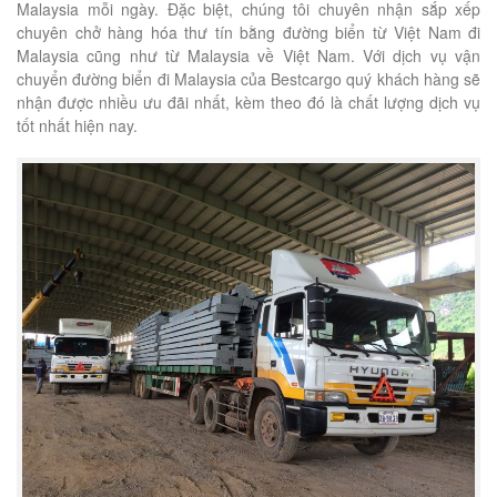
Malaysia mỗi ngày. Đặc biệt, chúng tôi chuyên nhận sắp xếp
chuyên chở hàng hóa thư tín bằng đường biển từ Việt Nam đi
Malaysia cũng như từ Malaysia về Việt Nam. Với dịch vụ vận
chuyển đường biển đi Malaysia của Bestcargo quý khách hàng sẽ
nhận được nhiều ưu đãi nhất, kèm theo đó là chất lượng dịch vụ
tốt nhất hiện nay.