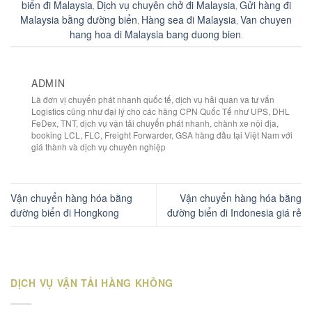
biển đi Malaysia
Dịch vụ chuyên chở đi Malaysia
Gửi hàng đi
,
,
Malaysia bằng đường biển
Hàng sea đi Malaysia
Van chuyen
,
,
hang hoa di Malaysia bang duong bien
.
ADMIN
Là đơn vị chuyển phát nhanh quốc tế, dịch vụ hải quan va tư vấn
Logistics cũng như đại lý cho các hãng CPN Quốc Tế như UPS, DHL
FeDex, TNT, dịch vụ vận tải chuyển phát nhanh, chành xe nội địa,
booking LCL, FLC, Freight Forwarder, GSA hàng đầu tại Việt Nam với
giá thành và dịch vụ chuyên nghiệp
Vận chuyển hàng hóa bằng
Vận chuyển hàng hóa bằng
đường biển đi Hongkong
đường biển đi Indonesia giá rẻ
DỊCH VỤ VẬN TẢI HÀNG KHÔNG