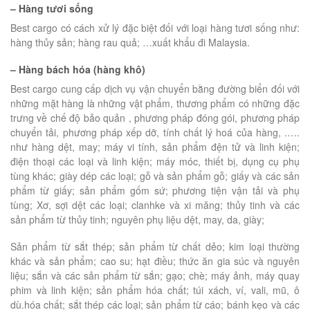
– Hàng tươi sống
Best cargo có cách xử lý đặc biệt đối với loại hàng tươi sống như:
hàng thủy sản; hàng rau quả; …xuất khẩu đi Malaysia.
– Hàng bách hóa (hàng khô)
Best cargo cung cấp dịch vụ vận chuyển bằng đường biển đối với
những mặt hàng là những vật phẩm, thương phẩm có những đặc
trưng về chế độ bảo quản , phương pháp đóng gói, phương pháp
chuyển tải, phương pháp xếp dỡ, tính chất lý hoá của hàng, .….
như hàng dệt, may; máy vi tính, sản phẩm đện tử và linh kiện;
điện thoại các loại và linh kiện; máy móc, thiết bị, dụng cụ phụ
tùng khác; giày dép các loại; gỗ và sản phẩm gỗ; giấy và các sản
phẩm từ giấy; sản phẩm gốm sứ; phương tiện vận tải và phụ
tùng; Xơ, sợi dệt các loại; clanhke và xi măng; thủy tinh và các
sản phẩm từ thủy tinh; nguyên phụ liệu dệt, may, da, giày;
Sản phẩm từ sắt thép; sản phẩm từ chất dẻo; kim loại thường
khác và sản phẩm; cao su; hạt điều; thức ăn gia súc và nguyên
liệu; sắn và các sản phẩm từ sắn; gạo; chè; máy ảnh, máy quay
phim và linh kiện; sản phẩm hóa chất; túi xách, ví, vali, mũ, ô
dù.hóa chất; sắt thép các loại; sản phẩm từ cáo; bánh kẹo và các