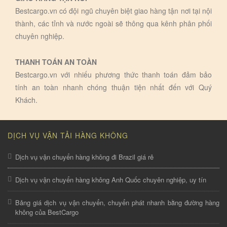
Bestcargo.vn có đội ngũ chuyên biệt giao hàng tận nơi tại nội
thành, các tỉnh và nước ngoài sẽ thông qua kênh phân phối
chuyên nghiệp.
THANH TOÁN AN TOÀN
Bestcargo.vn với nhiếu phương thức thanh toán đảm bảo
tính an toàn nhanh chóng thuận tiện nhất đến với Quý
Khách.
DỊCH VỤ VẬN TẢI HÀNG KHÔNG
Dịch vụ vận chuyển hàng không đi Brazil giá rẻ
Dịch vụ vận chuyển hàng không Anh Quốc chuyên nghiệp, uy tín
Bảng giá dịch vụ vận chuyển, chuyển phát nhanh bằng đường hàng
không của BestCargo