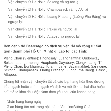
Vận chuyển từ Hà Nội di Sekong và ngược lại
Vận chuyển từ Hà Nội di Champasack và ngược lại
Vận chuyển từ Hà Nội di Luang Prabang (Luông Pha Băng) và
ngược lại
Vận chuyển từ Hà Nội di Pakse và ngược lại
Vận chuyển từ Hà Nội di Attapeu và ngược lại
Bên cạnh đó Bestcargo có dịch vụ vận tải mở rộng từ Sài
gòn (thành phố Hồ Chí Minh) đi Lào tới các Tỉnh
:
Viêng Chăn (Vientine); Phongsaly; Luangnamtha; Oudomxay;
Bokeo; Luangprabang; Huaphanh; Xayabury; Xiengkhuang; Tỉnh
Viêng Chăn; Borikhamxay; Khammuane; Savannakhet; Saravane;
Sekong, Champasack, Luang Prabang (Luông Pha Băng), Pakse,
Attapeu.
Chúng tôi nhận vận chuyển tất cả các loại hàng hóa theo đường
tiểu ngạch hoặc chính ngạch và dịch vụ mở tờ khai hai đầu hoặc
chỉ mở tờ khai đầu Việt Nam theo yêu cầu của khách hàng.
– Nhận hàng hàng ngày
– Giao hàng tận nơi trong nội thành Vientine/Viêng Chăn