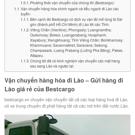
Phương thức vận chuyển của chúng tôi (Bestcargo):
Vận chuyển hàng hóa chính ngạch và tiểu ngạch đi Lào các
tuyến:
Bên cạnh đó Bestcargo có dịch vụ vận tải mở rộng từ Sài
gòn (thành phố Hồ Chí Minh) đi Lào tới các Tỉnh:
Viêng Chăn (Vientine); Phongsaly; Luangnamtha;
Oudomxay; Bokeo; Luangprabang; Huaphanh;
Xayabury; Xiengkhuang; Tỉnh Viêng Chăn; Borikhamxay;
Khammuane; Savannakhet; Saravane; Sekong,
Champasack, Luang Prabang (Luông Pha Băng), Pakse,
Attapeu.
Chúng tôi đã có kinh nghiệm vận chuyển các mặt hàng
sau sang Lào và ngược lại:
Vận chuyển hàng hóa đi Lào – Gửi hàng đi
Lào giá rẻ của Bestcargo
bestcargo.vn chuyên vận chuyển tất cả các loại hàng hoá đi Lào,
có xe trung chuyển đi phát hàng tất cả các nơi trên đất nước Lào.