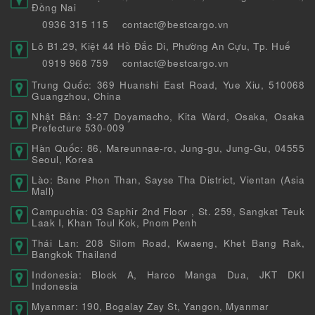
Đồng Nai
0936 315 115
contact@bestcargo.vn
Lô B1.29, Kiệt 44 Hồ Đắc Di, Phường An Cựu, Tp. Huế
0919 968 759
contact@bestcargo.vn
Trung Quốc: 369 Huanshi East Road, Yue Xiu, 510068
Guangzhou, China
Nhật Bản: 3-27 Doyamacho, Kita Ward, Osaka, Osaka
Prefecture 530-009
Hàn Quốc: 86, Mareunnae-ro, Jung-gu, Jung-Gu, 04555
Seoul, Korea
Lào: Bane Phon Than, Sayse Tha District, Vientan (Asia
Mall)
Campuchia: 03 Saphir 2nd Floor , St. 259, Sangkat Teuk
Laak I, Khan Toul Kok, Pnom Penh
Thái Lan: 208 Silom Road, Kwaeng, Khet Bang Rak,
Bangkok Thailand
Indonesia: Block A, Harco Manga Dua, JKT DKI
Indonesia
Myanmar: 190, Bogalay Zay St, Yangon, Myanmar