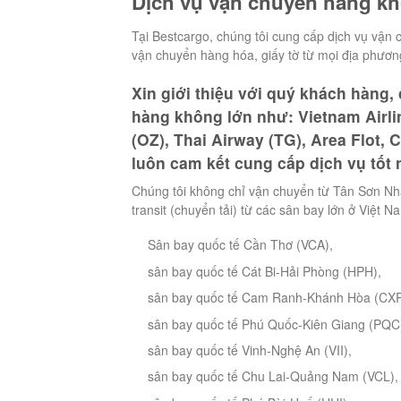
Dịch vụ vận chuyển hàng kh
Tại Bestcargo, chúng tôi cung cấp dịch vụ vận
vận chuyển hàng hóa, giấy tờ từ mọi địa phương
Xin giới thiệu với quý khách hàng,
hàng không lớn như: Vietnam Airline
(OZ), Thai Airway (TG), Area Flot, 
luôn cam kết cung cấp dịch vụ tốt 
Chúng tôi không chỉ vận chuyển từ Tân Sơn Nh
transit (chuyển tải) từ các sân bay lớn ở Việt N
Sân bay quốc tế Cần Thơ (VCA),
sân bay quốc tế Cát Bi-Hải Phòng (HPH),
sân bay quốc tế Cam Ranh-Khánh Hòa (CXR
sân bay quốc tế Phú Quốc-Kiên Giang (PQC
sân bay quốc tế Vinh-Nghệ An (VII),
sân bay quốc tế Chu Lai-Quảng Nam (VCL),