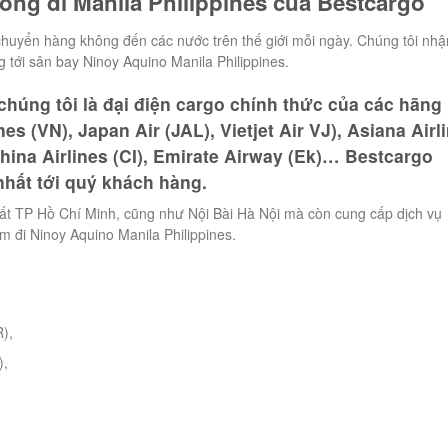
ông đi Manila Philippines của Bestcargo
 chuyển hàng không đến các nước trên thế giới mỗi ngày. Chúng tôi nhậ
 tới sân bay Ninoy Aquino Manila Philippines.
 chúng tôi là đại điện cargo chính thức của các hãng
s (VN), Japan Air (JAL), Vietjet Air VJ), Asiana Airl
China Airlines (CI), Emirate Airway (Ek)… Bestcargo
nhất tới quý khách hàng.
ất TP Hồ Chí Minh, cũng như Nội Bài Hà Nội mà còn cung cấp dịch vụ
am đi Ninoy Aquino Manila Philippines.
),
),