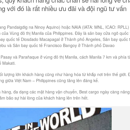
g với đó là rất nhiều ưu đãi và đội ngũ tư vấn
arang Pandaigdig na Ninoy Aquino) hoặc NAIA (IATA: MNL, ICAO: RPLL) 
 của Vùng đô thị Manila của Philippines. Đây là sân bay cửa ngõ quốc 
 bay quốc tế Diosdado Macapagal ở Thành phố Angeles, Sân bay quốc 
ebu và Sân bay quốc tế Francisco Bangoy ở Thành phố Davao
Pasay và Parañaque ở vùng đô thị Manila, cách Manila 7 km và phía t
 Makati.
i lượng lớn khách hàng cũng như hàng hóa từ khắp nơi trên thế giới. 
ng giữa Việt Nam – Philippines cũng tăng lên đáng kể.
 hàng, đa dạng các mặt hàng vận chuyển, Best cargo ngày càng nâng
đảm bảo sự hài lòng của khách hàng lên trên hết.