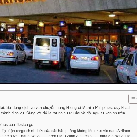
 tải. Sử dụng dịch vụ vận chuyển hàng không đi Manila Philipines, quý khách
thành dịch vụ. Cùng với đó là rất nhiều ưu đãi và đội ngũ tư vấn chuyên
pines của Bestcargo
là đại điện cargo chính thức của các hãng hàng không lớn như: Vietnam Airlines
Airline (OZ), Thai Airway (TG), Area Flot, China Airlines (CI), Emirate Airway (Ek)…