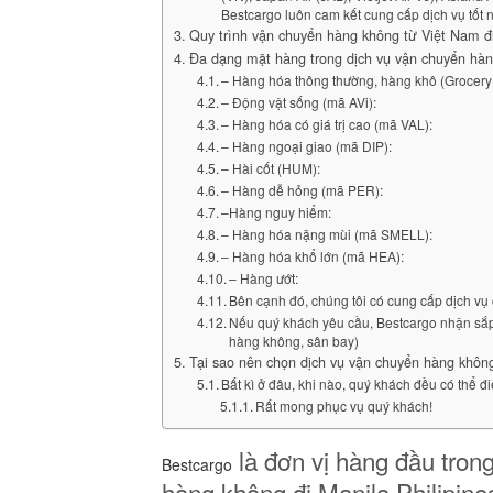
Bestcargo luôn cam kết cung cấp dịch vụ tốt 
Quy trình vận chuyển hàng không từ Việt Nam đi
Đa dạng mặt hàng trong dịch vụ vận chuyển hàng
– Hàng hóa thông thường, hàng khô (Grocery
– Động vật sống (mã AVi):
– Hàng hóa có giá trị cao (mã VAL):
– Hàng ngoại giao (mã DIP):
– Hài cốt (HUM):
– Hàng dễ hỏng (mã PER):
–Hàng nguy hiểm:
– Hàng hóa nặng mùi (mã SMELL):
– Hàng hóa khổ lớn (mã HEA):
– Hàng ướt:
Bên cạnh đó, chúng tôi có cung cấp dịch vụ 
Nếu quý khách yêu cầu, Bestcargo nhận sắp 
hàng không, sân bay)
Tại sao nên chọn dịch vụ vận chuyển hàng không
Bất kì ở đâu, khi nào, quý khách đều có thể đi
Rất mong phục vụ quý khách!
là đơn vị hàng đầu trong
Bestcargo
hàng không đi Manila Philipine