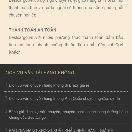
thành, các tỉnh và nước ngoài sẽ thông qua kênh phân phối
chuyên nghiệp.
THANH TOÁN AN TOÀN
Bestcargo.vn với nhiếu phương thức thanh toán đảm bảo
tính an toàn nhanh chóng thuận tiện nhất đến với Quý
Khách.
DỊCH VỤ VẬN TẢI HÀNG KHÔNG
Dịch vụ vận chuyển hàng không đi Brazil giá rẻ
Dịch vụ vận chuyển hàng không Anh Quốc chuyên nghiệp, uy tín
Bảng giá dịch vụ vận chuyển, chuyển phát nhanh bằng đường hàng
không của BestCargo
BÁO GIÁ HÀNG KHÔNG XUẤT KHẨU NHẬT BẢN – GIÁ RẺ