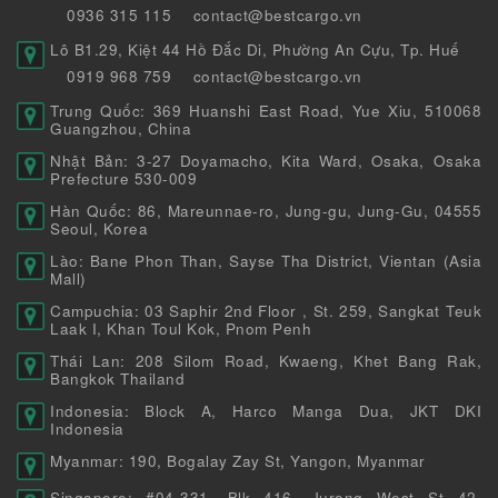
0936 315 115
contact@bestcargo.vn
Lô B1.29, Kiệt 44 Hồ Đắc Di, Phường An Cựu, Tp. Huế
0919 968 759
contact@bestcargo.vn
Trung Quốc: 369 Huanshi East Road, Yue Xiu, 510068
Guangzhou, China
Nhật Bản: 3-27 Doyamacho, Kita Ward, Osaka, Osaka
Prefecture 530-009
Hàn Quốc: 86, Mareunnae-ro, Jung-gu, Jung-Gu, 04555
Seoul, Korea
Lào: Bane Phon Than, Sayse Tha District, Vientan (Asia
Mall)
Campuchia: 03 Saphir 2nd Floor , St. 259, Sangkat Teuk
Laak I, Khan Toul Kok, Pnom Penh
Thái Lan: 208 Silom Road, Kwaeng, Khet Bang Rak,
Bangkok Thailand
Indonesia: Block A, Harco Manga Dua, JKT DKI
Indonesia
Myanmar: 190, Bogalay Zay St, Yangon, Myanmar
Singapore: #04-331, Blk 416, Jurong West St 42,