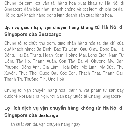
Chúng tôi cam kết vận tải hàng hóa xuất khẩu từ Hà Nội đi
Singapore đảm bảo nhất, nhanh chóng và tiết kiệm chi phí tối đa.
Hỗ trợ quý khách hàng trong kinh doanh sản xuất hàng hóa.
,
từ Hà Nội đi
Dịch vụ giao nhận
vận chuyển hàng không
Singapore của Bestcargo
Chúng tôi tổ chức thu gom, giao nhận hàng hóa tại địa chỉ của
quý khách hàng: Ba Đình, Bắc Từ Liêm, Cầu Giấy, Đống Đa, Hà
Đông, Hai Bà Trưng, Hoàn Kiếm, Hoàng Mai, Long Biên, Nam Từ
Liêm, Tây Hồ, Thanh Xuân, Sơn Tây, Ba Vì, Chương Mỹ, Đan
Phượng, Đông Anh, Gia Lâm, Hoài Đức, Mê Linh, Mỹ Đức, Phú
Xuyên, Phúc Thọ, Quốc Oai, Sóc Sơn, Thạch Thất, Thanh Oai,
Thanh Trì, Thường Tín, Ứng Hoà.
Chúng tôi vận chuyển hàng hóa, thư tín, vật phẩm từ sân bay
quốc tế Nội Bài (Hà Nội), tới Sân bay Quốc tế Changi Singapore
Lợi ích dịch vụ vận chuyển hàng không từ Hà Nội đi
Singapore của
Bestcargo
– Tần suất vận tải, vận chuyển hàng ngày