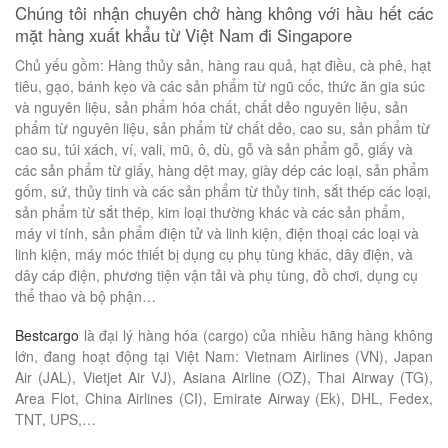
Chúng tôi nhận chuyên chở hàng không với hầu hết các
mặt hàng xuất khẩu từ Việt Nam đi Singapore
Chủ yếu gồm: Hàng thủy sản, hàng rau quả, hạt điều, cà phê, hạt
tiêu, gạo, bánh kẹo và các sản phẩm từ ngũ cốc, thức ăn gia súc
và nguyên liệu, sản phẩm hóa chất, chất dẻo nguyên liệu, sản
phẩm từ nguyên liệu, sản phẩm từ chất dẻo, cao su, sản phẩm từ
cao su, túi xách, ví, vali, mũ, ô, dù, gỗ và sản phẩm gỗ, giấy và
các sản phẩm từ giấy, hàng dệt may, giày dép các loại, sản phẩm
gốm, sứ, thủy tinh và các sản phẩm từ thủy tinh, sắt thép các loại,
sản phẩm từ sắt thép, kim loại thường khác và các sản phẩm,
máy vi tính, sản phẩm điện tử và linh kiện, điện thoại các loại và
linh kiện, máy móc thiết bị dụng cụ phụ tùng khác, dây điện, và
dây cáp điện, phương tiện vận tải và phụ tùng, đồ chơi, dụng cụ
thể thao và bộ phận…
Bestcargo
là đại lý hàng hóa (cargo) của nhiều hãng hàng không
lớn, đang hoạt động tại Việt Nam: Vietnam Airlines (VN), Japan
Air (JAL), Vietjet Air VJ), Asiana Airline (OZ), Thai Airway (TG),
Area Flot, China Airlines (CI), Emirate Airway (Ek), DHL, Fedex,
TNT, UPS,…