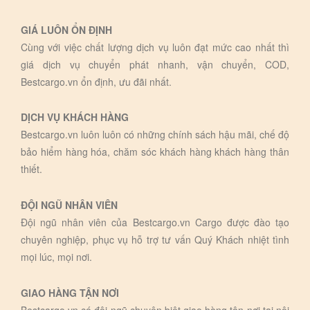
GIÁ LUÔN ỔN ĐỊNH
Cùng với việc chất lượng dịch vụ luôn đạt mức cao nhất thì
giá dịch vụ chuyển phát nhanh, vận chuyển, COD,
Bestcargo.vn ổn định, ưu đãi nhất.
DỊCH VỤ KHÁCH HÀNG
Bestcargo.vn luôn luôn có những chính sách hậu mãi, chế độ
bảo hiểm hàng hóa, chăm sóc khách hàng khách hàng thân
thiết.
ĐỘI NGŨ NHÂN VIÊN
Đội ngũ nhân viên của Bestcargo.vn Cargo được đào tạo
chuyên nghiệp, phục vụ hỗ trợ tư vấn Quý Khách nhiệt tình
mọi lúc, mọi nơi.
GIAO HÀNG TẬN NƠI
Bestcargo.vn có đội ngũ chuyên biệt giao hàng tận nơi tại nội