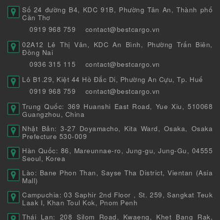
Số 24 đường B4, KDC 91B, Phường Tân An, Thành phố
Cần Thơ
0919 968 759
contact@bestcargo.vn
02A12 Lê Thị Vân, KDC An Bình, Phường Trấn Biên,
Đồng Nai
0936 315 115
contact@bestcargo.vn
Lô B1.29, Kiệt 44 Hồ Đắc Di, Phường An Cựu, Tp. Huế
0919 968 759
contact@bestcargo.vn
Trung Quốc: 369 Huanshi East Road, Yue Xiu, 510068
Guangzhou, China
Nhật Bản: 3-27 Doyamacho, Kita Ward, Osaka, Osaka
Prefecture 530-009
Hàn Quốc: 86, Mareunnae-ro, Jung-gu, Jung-Gu, 04555
Seoul, Korea
Lào: Bane Phon Than, Sayse Tha District, Vientan (Asia
Mall)
Campuchia: 03 Saphir 2nd Floor , St. 259, Sangkat Teuk
Laak I, Khan Toul Kok, Pnom Penh
Thái Lan: 208 Silom Road, Kwaeng, Khet Bang Rak,