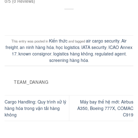
0/5
(0 Reviews)
Kiến thức
air cargo security
Air
This entry was posted in
and tagged
,
freight
an ninh hàng hóa
học logistics
IATA security
ICAO Annex
,
,
,
,
17
known consignor
logistics hàng không
regulated agent
,
,
,
,
screening hàng hóa
.
TEAM_DANANG
Cargo Handling: Quy trình xử lý
Máy bay thế hệ mới: Airbus
hàng hóa trong vận tải hàng
A350, Boeing 777X, COMAC
không
C919