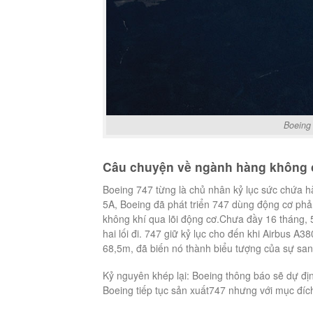
Boeing
Câu chuyện về ngành hàng không 
Boeing 747 từng là chủ nhân kỷ lục sức chứa h
5A, Boeing đã phát triển 747 dùng động cơ phản
không khí qua lõi động cơ.Chưa đầy 16 tháng, 
hai lối đi. 747 giữ kỷ lục cho đến khi Airbus A3
68,5m, đã biến nó thành biểu tượng của sự san
Kỷ nguyên khép lại: Boeing thông báo sẽ dự đ
Boeing tiếp tục sản xuất747 nhưng với mục đíc