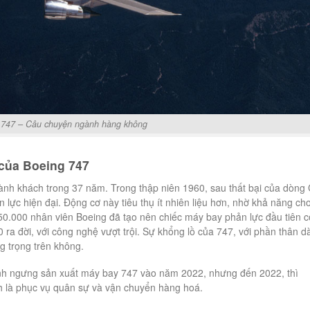
 747 – Câu chuyện ngành hàng không
của Boeing 747
ành khách trong 37 năm. Trong thập niên 1960, sau thất bại của dòng 
 lực hiện đại. Động cơ này tiêu thụ ít nhiên liệu hơn, nhờ khả năng ch
50.000 nhân viên Boeing đã tạo nên chiếc máy bay phản lực đầu tiên c
80 ra đời, với công nghệ vượt trội. Sự khổng lồ của 747, với phần thân dà
g trọng trên không.
ịnh ngưng sản xuất máy bay 747 vào năm 2022, nhưng đến 2022, thì
h là phục vụ quân sự và vận chuyển hàng hoá.