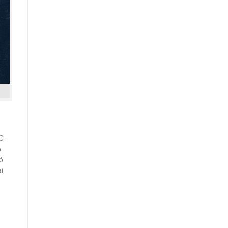
C-
o
ó
i