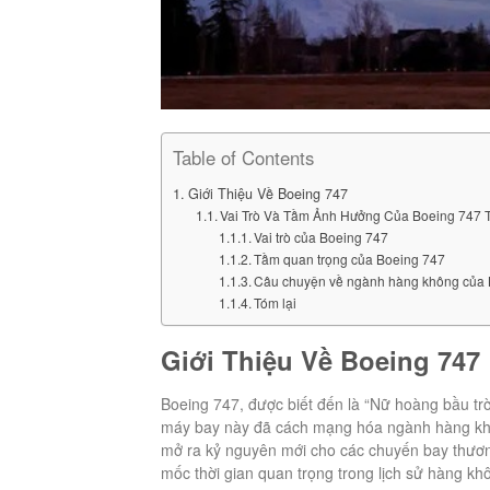
Table of Contents
Giới Thiệu Về Boeing 747
Vai Trò Và Tầm Ảnh Hưởng Của Boeing 747
Vai trò của Boeing 747
Tầm quan trọng của Boeing 747
Câu chuyện về ngành hàng không của 
Tóm lại
Giới Thiệu Về Boeing 747
Boeing 747, được biết đến là “Nữ hoàng bầu trờ
máy bay này đã cách mạng hóa ngành hàng khôn
mở ra kỷ nguyên mới cho các chuyến bay thương
mốc thời gian quan trọng trong lịch sử hàng kh