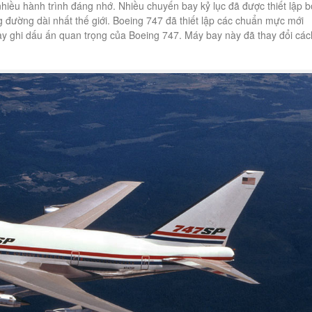
iều hành trình đáng nhớ. Nhiều chuyến bay kỷ lục đã được thiết lập b
đường dài nhất thế giới. Boeing 747 đã thiết lập các chuẩn mực mới
ày ghi dấu ấn quan trọng của Boeing 747. Máy bay này đã thay đổi các