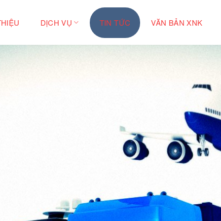
THIỆU
DỊCH VỤ
TIN TỨC
VĂN BẢN XNK