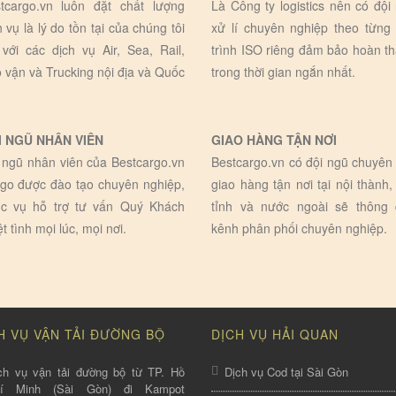
tcargo.vn luôn đặt chất lượng
Là Công ty logistics nên có đội
h vụ là lý do tồn tại của chúng tôi
xử lí chuyên nghiệp theo từng
 với các dịch vụ Air, Sea, Rail,
trình ISO riêng đảm bảo hoàn t
 vận và Trucking nội địa và Quốc
trong thời gian ngắn nhất.
I NGŨ NHÂN VIÊN
GIAO HÀNG TẬN NƠI
 ngũ nhân viên của Bestcargo.vn
Bestcargo.vn có đội ngũ chuyên 
go được đào tạo chuyên nghiệp,
giao hàng tận nơi tại nội thành,
c vụ hỗ trợ tư vấn Quý Khách
tỉnh và nước ngoài sẽ thông
ệt tình mọi lúc, mọi nơi.
kênh phân phối chuyên nghiệp.
H VỤ VẬN TẢI ĐƯỜNG BỘ
DỊCH VỤ HẢI QUAN
ch vụ vận tải đường bộ từ TP. Hồ
Dịch vụ Cod tại Sài Gòn
hí Minh (Sài Gòn) đi Kampot