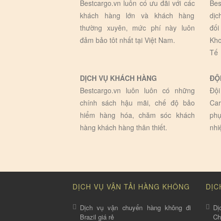
Bestcargo.vn luôn có ưu đãi với các
Bes
khách hàng lớn và khách hàng
dịc
thường xuyên, mức phí này luôn
đối
đảm bảo tôt nhất tại Việt Nam.
Kho
Tế
DỊCH VỤ KHÁCH HÀNG
ĐỘ
Bestcargo.vn luôn luôn có những
Đội
chính sách hậu mãi, chế độ bảo
Car
hiểm hàng hóa, chăm sóc khách
phụ
hàng khách hàng thân thiết.
nhi
DỊCH VỤ VẬN TẢI HÀNG KHÔNG
DỊC
Dịch vụ vận chuyển hàng không đi
Dị
Brazil giá rẻ
C