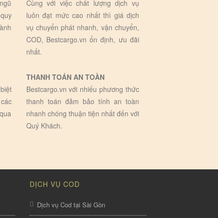
 ngũ
Cùng với việc chất lượng dịch vụ
 quy
luôn đạt mức cao nhất thì giá dịch
hành
vụ chuyển phát nhanh, vận chuyển,
COD, Bestcargo.vn ổn định, ưu đãi
nhất.
THANH TOÁN AN TOÀN
biệt
Bestcargo.vn với nhiếu phương thức
 các
thanh toán đảm bảo tính an toàn
 qua
nhanh chóng thuận tiện nhất đến với
Quý Khách.
DỊCH VỤ COD
Dịch vụ Cod tại Sài Gòn