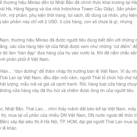
ẻ thương hiệu Miniso đến từ Nhật Bản đã chính thức khai trương tại Hà
” (Thái Hà, Hàng Ngang và tòa nhà Indochina Tower Cầu Giấy). Sản phẩm
nh, mỹ phẩm, phụ kiện thời trang, túi xách, đồ dùng cá nhân, phụ kiện
 sản phẩm này chỉ với 2 USD. 3 cửa hàng, con số chưa là gì, nhưng
t Nam, thương hiệu Miniso đã được người tiêu dùng biết đến với những 
 rằng, các cửa hàng tiện lợi của Nhật được xem như những “cứ điểm” đ
 từ đó làm “bàn đạp” đưa hàng của họ vào nước ta. Khi đã nắm chắc sả
nh phân phối ở Việt Nam.
i Hàn… “dọn đường” để thâm nhập thị trường bán lẻ Việt Nam. Ví dụ n
Thái Lan tại Việt Nam, đều đặn mỗi năm, người Thái tổ chức hội chợ n
chất lượng, mẫu mã và giá cả cạnh tranh. Rồi, hàng loạt cửa hàng chu
Những cửa hàng này đã thu hút và chiếm được lòng tin của người tiêu
ốc, Nhật Bản, Thái Lan… nhìn thấy mảnh đất béo bở tại Việt Nam, mấy
u thị, mua lại cổ phần của nhiều DN Việt Nam, DN nước ngoài để thôn t
Bản) xây đại siêu thị ở Hà Nội, TP. HCM, đại gia người Thái Lan mua lạ
n lẻ khác.