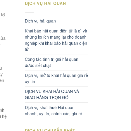
DỊCH VỤ HẢI QUAN
 kỹ
Dịch vụ hải quan
Khai báo hải quan điện tử là gì và
những lợi ích mang lại cho doanh
cửa
nghiệp khi khai báo hải quan điện
ể
tử
n
Công tác tính trị giá hải quan
được siết chặt
hư
ày
Dịch vụ mở tờ khai hải quan giá rẻ
yên
uy tín
DỊCH VỤ KHAI HẢI QUAN VÀ
GIAO HÀNG TRỌN GÓI
Dịch vụ khai thuê Hải quan
ính
nhanh, uy tín, chính xác, giá rẻ
i hệ
DỊCH VỤ CHUYỂN PHÁT