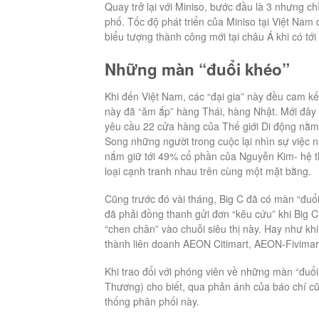
Quay trở lại với Miniso, bước đầu là 3 nhưng ch
phố. Tốc độ phát triển của Miniso tại Việt Nam
biểu tượng thành công mới tại châu Á khi có tới
Những màn “đuổi khéo”
Khi đến Việt Nam, các “đại gia” này đều cam kế
này đã “ăm ắp” hàng Thái, hàng Nhật. Mới đây th
yêu cầu 22 cửa hàng của Thế giới Di động nằm 
Song những người trong cuộc lại nhìn sự việc nà
nắm giữ tới 49% cổ phần của Nguyễn Kim- hệ th
loại cạnh tranh nhau trên cùng một mặt bằng.
Cũng trước đó vài tháng, Big C đã có màn “đuổ
đã phải đồng thanh gửi đơn “kêu cứu” khi Big
“chen chân” vào chuỗi siêu thị này. Hay như k
thành liên doanh AEON Citimart, AEON-Fivimart 
Khi trao đổi với phóng viên về những màn “đuổ
Thương) cho biết, qua phản ánh của báo chí c
thống phân phối này.