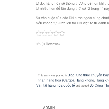
tự do, hàng hóa sẽ thông thương dễ hơn khi th
tư nhiều hơn để tận dụng thời cơ “2 trong 1” này
Sự vào cuộc của các DN nước ngoài cũng chính 
Nếu không tự vươn lên thì DN Việt sẽ tự đánh 
0/5
(0 Reviews)
Blog
Cho thuê chuyến bay
This entry was posted in
,
nhận hàng hóa (Cargo)
Hàng không
Hàng kh
,
,
Vận tải hàng hóa quốc tế
Bộ Công Th
and tagged
ADMIN