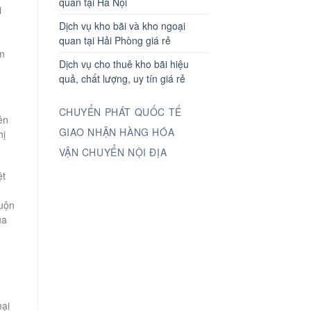
quan tại Hà Nội
i
Dịch vụ kho bãi và kho ngoại
quan tại Hải Phòng giá rẻ
am
Dịch vụ cho thuê kho bãi hiệu
quả, chất lượng, uy tín giá rẻ
CHUYỂN PHÁT QUỐC TẾ
ên
GIAO NHẬN HÀNG HÓA
hị
VẬN CHUYỂN NỘI ĐỊA
ệt
muộn
ủa
mại