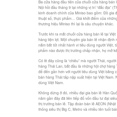
Ba cửa hàng đầu tiên của chuỗi cửa hàng bán l
Nội hồi đầu tháng 9 tại những vị trí “đắc địa
kinh doanh chính của Miniso bao gồm: Đồ gia đì
thuật số, thực phẩm… Giá khởi điểm của những
thương hiệu Miniso thì lại là câu chuyện khác.
Trước khi ra mắt chuỗi cửa hàng bán lẻ tại Việ
hàng tiện lợi. Một chuyên gia bán lẻ nhận định
nắm bắt tốt nhất hành vi tiêu dùng người Việt,
phẩm nào được thị trường chấp nhận, họ mở kê
Có lẽ đây cũng là “chiêu” mà người Thái, ngườ
hàng Thái Lan, bắt đầu là những hội chợ hàng 
để đến gần hơn với người tiêu dùng Việt bằng 
bán hàng Thái tấp nập xuất hiện tại Việt Nam. 
dùng Việt Nam.
Không dừng ở đó, nhiều đại gia bán lẻ Hàn Qu
năm gần đây đã liên tiếp đổ vốn đầu tư đại siê
thị trường bán lẻ. Tập đoàn bán lẻ AEON (Nhật 
thống siêu thị Big C, Metro và nhiều tên tuổi bá