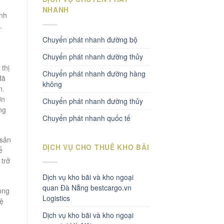
NHANH
ành
.
Chuyển phát nhanh đường bộ
Chuyển phát nhanh dường thủy
thị
Chuyển phát nhanh đường hàng
đã
không
n.
ớn
Chuyển phát nhanh đường thủy
ng
Chuyển phát nhanh quốc tế
 sản
DỊCH VỤ CHO THUÊ KHO BÃI
ể
 trở
Dịch vụ kho bãi và kho ngoại
quan Đà Nẵng bestcargo.vn
ông
Logistics
hệ
Dịch vụ kho bãi và kho ngoại