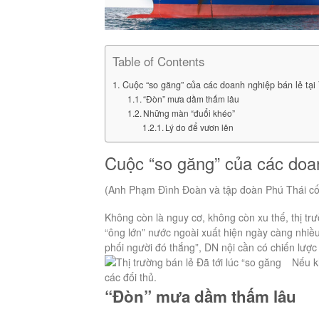
Table of Contents
Cuộc “so găng” của các doanh nghiệp bán lẻ tại
“Đòn” mưa dầm thấm lâu
Những màn “đuổi khéo”
Lý do để vươn lên
Cuộc “so găng” của các doan
(Anh Phạm Đình Đoàn và tập đoàn Phú Thái cố
Không còn là nguy cơ, không còn xu thế, thị trư
“ông lớn” nước ngoài xuất hiện ngày càng nhi
phối người đó thắng”, DN nội cần có chiến lượ
Nếu k
các đối thủ.
“Đòn” mưa dầm thấm lâu