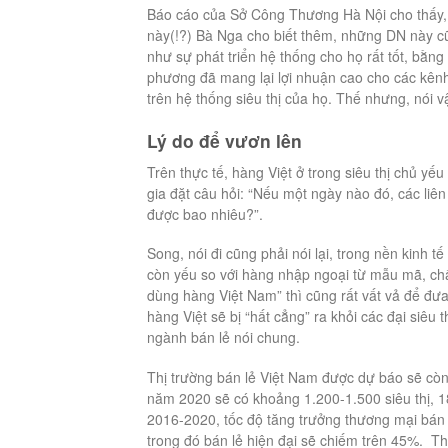
Báo cáo của Sở Công Thương Hà Nội cho thấy, h
này(!?) Bà Nga cho biết thêm, những DN này c
như sự phát triển hệ thống cho họ rất tốt, bằn
phương đã mang lại lợi nhuận cao cho các kênh
trên hệ thống siêu thị của họ. Thế nhưng, nói 
Lý do để vươn lên
Trên thực tế, hàng Việt ở trong siêu thị chủ yế
gia đặt câu hỏi: “Nếu một ngày nào đó, các liên 
được bao nhiêu?”.
Song, nói đi cũng phải nói lại, trong nền kinh t
còn yếu so với hàng nhập ngoại từ mẫu mã, chấ
dùng hàng Việt Nam” thì cũng rất vất vả để đưa
hàng Việt sẽ bị “hất cẳng” ra khỏi các đại siêu 
ngành bán lẻ nói chung.
Thị trường bán lẻ Việt Nam được dự báo sẽ còn 
năm 2020 sẽ có khoảng 1.200-1.500 siêu thị, 
2016-2020, tốc độ tăng trưởng thương mại bán
trong đó bán lẻ hiện đại sẽ chiếm trên 45%. T