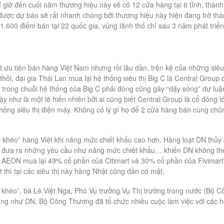
ỉ giờ đến cuối năm thương hiệu này sẽ có 12 cửa hàng tại 6 tỉnh, thành
 được dự báo sẽ rất nhanh chóng bởi thương hiệu này hiện đang trở th
 1.600 điểm bán tại 22 quốc gia, vùng lãnh thổ chỉ sau 3 năm phát triển
t ưu tiên bán hàng Việt Nam nhưng rồi lâu dần, trên kệ của những siêu 
ôi, đại gia Thái Lan mua lại hệ thống siêu thị Big C là Central Group 
trong chuỗi hệ thống của Big C phải đóng cũng gây “dậy sóng” dư luậ
y như là một lẽ hiển nhiên bởi ai cũng biết Central Group là cổ đông l
ống siêu thị điện máy. Không có lý gì họ để 2 cửa hàng bán cùng chủ
i khéo” hàng Việt khi nâng mức chiết khấu cao hơn. Hàng loạt DN thủy
 C đưa ra những yêu cầu như nâng mức chiết khấu… khiến DN không th
hi AEON mua lại 49% cổ phần của Citimart và 30% cổ phần của Fivimart
thì tại các siêu thị này hàng Nhật cũng dần có mặt.
i khéo”, bà Lê Việt Nga, Phó Vụ trưởng Vụ Thị trường trong nước (Bộ C
ũng như DN, Bộ Công Thương đã tổ chức nhiều cuộc làm việc với các 