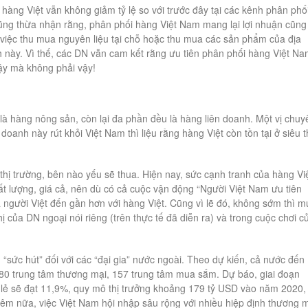
àng Việt vẫn không giảm tỷ lệ so với trước đây tại các kênh phân phố
ũng thừa nhận rằng, phân phối hàng Việt Nam mang lại lợi nhuận cũng
g việc thu mua nguyên liệu tại chỗ hoặc thu mua các sản phẩm của địa
 này. Vì thế, các DN vẫn cam kết rằng ưu tiên phân phối hàng Việt N
vậy mà không phải vậy!
u là hàng nông sản, còn lại đa phần đều là hàng liên doanh. Một vị chuy
doanh này rút khỏi Việt Nam thì liệu rằng hàng Việt còn tồn tại ở siêu t
ế thị trường, bên nào yếu sẽ thua. Hiện nay, sức cạnh tranh của hàng Vi
t lượng, giá cả, nên dù có cả cuộc vận động “Người Việt Nam ưu tiên
 người Việt đến gần hơn với hàng Việt. Cũng vì lẽ đó, không sớm thì 
thị của DN ngoại nói riêng (trên thực tế đã diễn ra) và trong cuộc chơi c
“sức hút” đối với các “đại gia” nước ngoài. Theo dự kiến, cả nước đến
180 trung tâm thương mại, 157 trung tâm mua sắm. Dự báo, giai đoạn
 lẻ sẽ đạt 11,9%, quy mô thị trưởng khoảng 179 tỷ USD vào năm 2020,
hêm nữa, việc Việt Nam hội nhập sâu rộng với nhiều hiệp định thương 