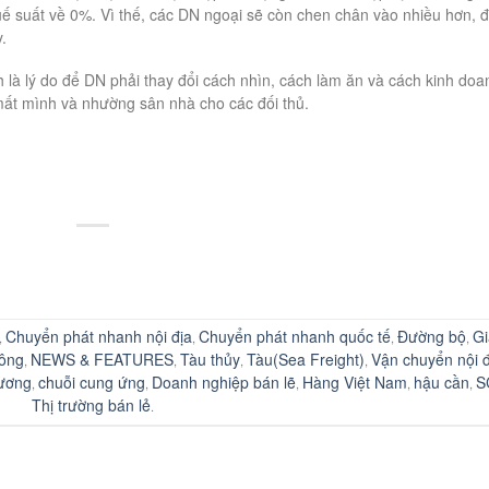
uế suất về 0%. Vì thế, các DN ngoại sẽ còn chen chân vào nhiều hơn, 
.
là lý do để DN phải thay đổi cách nhìn, cách làm ăn và cách kinh doa
mất mình và nhường sân nhà cho các đối thủ.
Chuyển phát nhanh nội địa
Chuyển phát nhanh quốc tế
Đường bộ
Gi
,
,
,
,
ông
NEWS & FEATURES
Tàu thủy
Tàu(Sea Freight)
Vận chuyển nội đ
,
,
,
,
ương
chuỗi cung ứng
Doanh nghiệp bán lẽ
Hàng Việt Nam
hậu cần
S
,
,
,
,
,
Thị trường bán lẻ
.