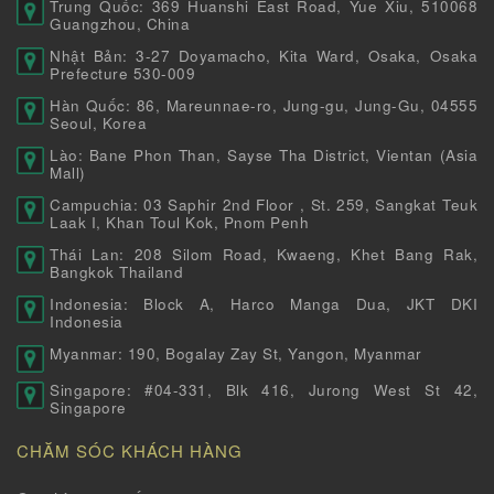
Trung Quốc: 369 Huanshi East Road, Yue Xiu, 510068
Guangzhou, China
Nhật Bản: 3-27 Doyamacho, Kita Ward, Osaka, Osaka
Prefecture 530-009
Hàn Quốc: 86, Mareunnae-ro, Jung-gu, Jung-Gu, 04555
Seoul, Korea
Lào: Bane Phon Than, Sayse Tha District, Vientan (Asia
Mall)
Campuchia: 03 Saphir 2nd Floor , St. 259, Sangkat Teuk
Laak I, Khan Toul Kok, Pnom Penh
Thái Lan: 208 Silom Road, Kwaeng, Khet Bang Rak,
Bangkok Thailand
Indonesia: Block A, Harco Manga Dua, JKT DKI
Indonesia
Myanmar: 190, Bogalay Zay St, Yangon, Myanmar
Singapore: #04-331, Blk 416, Jurong West St 42,
Singapore
CHĂM SÓC KHÁCH HÀNG