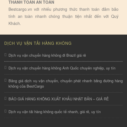
THANH TOÁN AN TOÀN
Bestcargo.vn với nhiếu phương thức thanh toán đảm bảo
tính an toàn nhanh chóng thuận tiện nhất đến với Quý
Khách.
DỊCH VỤ VẬN TẢI HÀNG KHÔNG
Dịch vụ vận chuyển hàng không đi Brazil giá rẻ
Dịch vụ vận chuyển hàng không Anh Quốc chuyên nghiệp, uy tín
Bảng giá dịch vụ vận chuyển, chuyển phát nhanh bằng đường hàng
không của BestCargo
BÁO GIÁ HÀNG KHÔNG XUẤT KHẨU NHẬT BẢN – GIÁ RẺ
Dịch vụ vận tải hàng không quốc tế nhanh, giá rẻ, uy tín