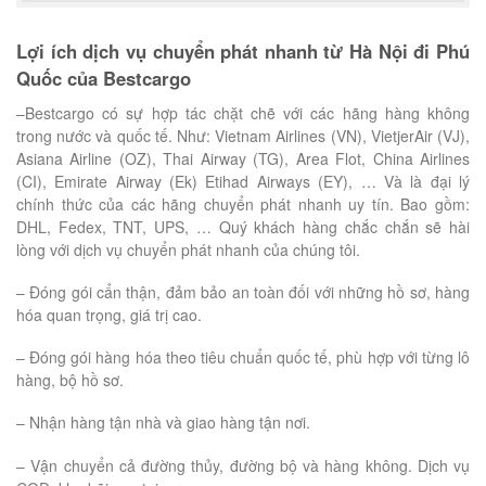
Lợi ích dịch vụ chuyển phát nhanh từ Hà Nội đi Phú
Quốc của Bestcargo
–Bestcargo có sự hợp tác chặt chẽ với các hãng hàng không
trong nước và quốc tế. Như: Vietnam Airlines (VN), VietjerAir (VJ),
Asiana Airline (OZ), Thai Airway (TG), Area Flot, China Airlines
(CI), Emirate Airway (Ek) Etihad Airways (EY), … Và là đại lý
chính thức của các hãng chuyển phát nhanh uy tín. Bao gồm:
DHL, Fedex, TNT, UPS, … Quý khách hàng chắc chắn sẽ hài
lòng với dịch vụ chuyển phát nhanh của chúng tôi.
– Đóng gói cẩn thận, đảm bảo an toàn đối với những hồ sơ, hàng
hóa quan trọng, giá trị cao.
– Đóng gói hàng hóa theo tiêu chuẩn quốc tế, phù hợp với từng lô
hàng, bộ hồ sơ.
– Nhận hàng tận nhà và giao hàng tận nơi.
– Vận chuyển cả đường thủy, đường bộ và hàng không. Dịch vụ