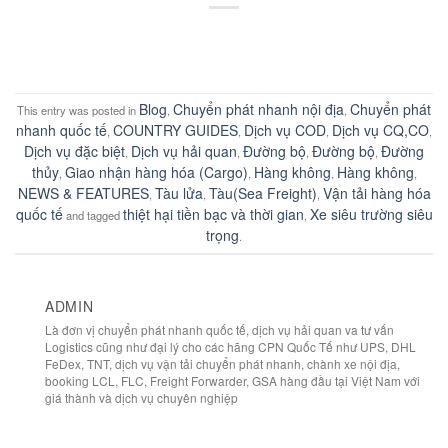
Blog
Chuyển phát nhanh nội địa
Chuyển phát
This entry was posted in
,
,
nhanh quốc tế
COUNTRY GUIDES
Dịch vụ COD
Dịch vụ CQ,CO
,
,
,
,
Dịch vụ đặc biệt
Dịch vụ hải quan
Đường bộ
Đường bộ
Đường
,
,
,
,
thủy
Giao nhận hàng hóa (Cargo)
Hàng không
Hàng không
,
,
,
,
NEWS & FEATURES
Tàu lửa
Tàu(Sea Freight)
Vận tải hàng hóa
,
,
,
quốc tế
thiệt hại tiền bạc và thời gian
Xe siêu trường siêu
and tagged
,
trọng
.
ADMIN
Là đơn vị chuyển phát nhanh quốc tế, dịch vụ hải quan va tư vấn
Logistics cũng như đại lý cho các hãng CPN Quốc Tế như UPS, DHL
FeDex, TNT, dịch vụ vận tải chuyển phát nhanh, chành xe nội địa,
booking LCL, FLC, Freight Forwarder, GSA hàng đầu tại Việt Nam với
giá thành và dịch vụ chuyên nghiệp