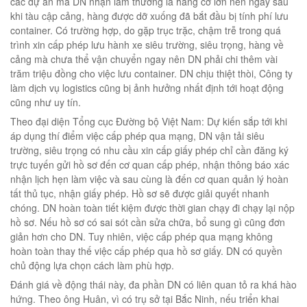
các dự án mà DN nhận làm thường là hàng cỡ lớn nên ngay sau
khi tàu cập cảng, hàng được dỡ xuống đã bắt đầu bị tính phí lưu
container. Có trường hợp, do gặp trục trặc, chậm trễ trong quá
trình xin cấp phép lưu hành xe siêu trường, siêu trọng, hàng về
cảng mà chưa thể vận chuyển ngay nên DN phải chi thêm vài
trăm triệu đồng cho việc lưu container. DN chịu thiệt thòi, Công ty
làm dịch vụ logistics cũng bị ảnh hưởng nhất định tới hoạt động
cũng như uy tín.
Theo đại diện Tổng cục Đường bộ Việt Nam: Dự kiến sắp tới khi
áp dụng thí điểm việc cấp phép qua mạng, DN vận tải siêu
trường, siêu trọng có nhu cầu xin cấp giấy phép chỉ cần đăng ký
trực tuyến gửi hồ sơ đến cơ quan cấp phép, nhận thông báo xác
nhận lịch hẹn làm việc và sau cùng là đến cơ quan quản lý hoàn
tất thủ tục, nhận giấy phép. Hồ sơ sẽ được giải quyết nhanh
chóng. DN hoàn toàn tiết kiệm được thời gian chạy đi chạy lại nộp
hồ sơ. Nếu hồ sơ có sai sót cần sửa chữa, bổ sung gì cũng đơn
giản hơn cho DN. Tuy nhiên, việc cấp phép qua mạng không
hoàn toàn thay thế việc cấp phép qua hồ sơ giấy. DN có quyền
chủ động lựa chọn cách làm phù hợp.
Đánh giá về động thái này, đa phần DN có liên quan tỏ ra khá hào
hứng. Theo ông Huân, vì có trụ sở tại Bắc Ninh, nếu triển khai