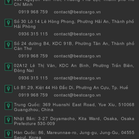
Chí Minh
0919 968 759
contact@bestcargo.vn
Số 30 Lô 14 Lê Hồng Phong, Phường Hải An, Thành phố
Hải Phòng
0936 315 115
contact@bestcargo.vn
Số 24 đường B4, KDC 91B, Phường Tân An, Thành phố
Cần Thơ
0919 968 759
contact@bestcargo.vn
02A12 Lê Thị Vân, KDC An Bình, Phường Trấn Biên,
Đồng Nai
0936 315 115
contact@bestcargo.vn
Lô B1.29, Kiệt 44 Hồ Đắc Di, Phường An Cựu, Tp. Huế
0919 968 759
contact@bestcargo.vn
Trung Quốc: 369 Huanshi East Road, Yue Xiu, 510068
Guangzhou, China
Nhật Bản: 3-27 Doyamacho, Kita Ward, Osaka, Osaka
Prefecture 530-009
Hàn Quốc: 86, Mareunnae-ro, Jung-gu, Jung-Gu, 04555
Seoul, Korea