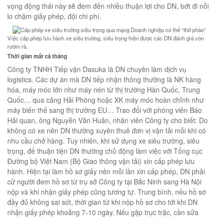
vọng động thái này sẽ đem đến nhiều thuận lợi cho DN, bớt đi nỗi
lo chậm giấy phép, đội chi phí.
Việc cấp phép lưu hành xe siêu trường, siêu trọng hiện được các DN đánh giá còn
rườm rà.
Thời gian mất cả tháng
Công ty TNHH Tiếp vận Dasuka là DN chuyên làm dịch vụ
logistics. Các dự án mà DN tiếp nhận thông thường là NK hàng
hóa, máy móc lớn như máy nén từ thị trường Hàn Quốc, Trung
Quốc… qua cảng Hải Phòng hoặc XK máy móc hoàn chỉnh như
máy biến thế sang thị trường EU… Trao đổi với phóng viên Báo
Hải quan, ông Nguyễn Văn Huân, nhân viên Công ty cho biết: Do
không có xe nên DN thường xuyên thuê đơn vị vận tải mỗi khi có
nhu cầu chở hàng. Tuy nhiên, khi sử dụng xe siêu trường, siêu
trọng, để thuận tiện DN thường chủ động làm việc với Tổng cục
Đường bộ Việt Nam (Bộ Giao thông vận tải) xin cấp phép lưu
hành. Hiện tại làm hồ sơ giấy nên mỗi lần xin cấp phép, DN phải
cử người đem hồ sơ từ trụ sở Công ty tại Bắc Ninh sang Hà Nội
nộp và khi nhận giấy phép cũng tương tự. Trung bình, nếu hồ sơ
đầy đủ không sai sót, thời gian từ khi nộp hồ sơ cho tới khi DN
nhận giấy phép khoảng 7-10 ngày. Nếu gặp trục trặc, cần sửa