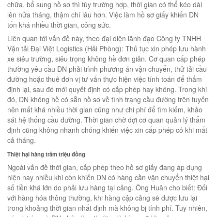
chữa, bổ sung hồ sơ thì tùy trường hợp, thời gian có thể kéo dài
lên nửa tháng, thậm chí lâu hơn. Việc làm hồ sơ giấy khiến DN
tốn khá nhiều thời gian, công sức.
Liên quan tới vấn đề này, theo đại diện lãnh đạo Công ty TNHH
Vận tải Đại Việt Logistics (Hải Phòng): Thủ tục xin phép lưu hành
xe siêu trường, siêu trọng không hề đơn giản. Cơ quan cấp phép
thường yêu cầu DN phải trình phương án vận chuyển, thử tải cầu
đường hoặc thuê đơn vị tư vấn thực hiện việc tính toán để thẩm
định lại, sau đó mới quyết định có cấp phép hay không. Trong khi
đó, DN không hề có sẵn hồ sơ về tình trạng cầu đường trên tuyến
nên mất khá nhiều thời gian cũng như chi phí để tìm kiếm, khảo
sát hệ thống cầu đường. Thời gian chờ đợi cơ quan quản lý thẩm
định cũng không nhanh chóng khiến việc xin cấp phép có khi mất
cả tháng.
Thiệt hại hàng trăm triệu đồng
Ngoài vấn đề thời gian, cấp phép theo hồ sơ giấy đang áp dụng
hiện nay nhiều khi còn khiến DN có hàng cần vận chuyển thiệt hại
số tiền khá lớn do phải lưu hàng tại cảng. Ông Huân cho biết: Đối
với hàng hóa thông thường, khi hàng cập cảng sẽ được lưu lại
trong khoảng thời gian nhất định mà không bị tính phí. Tuy nhiên,