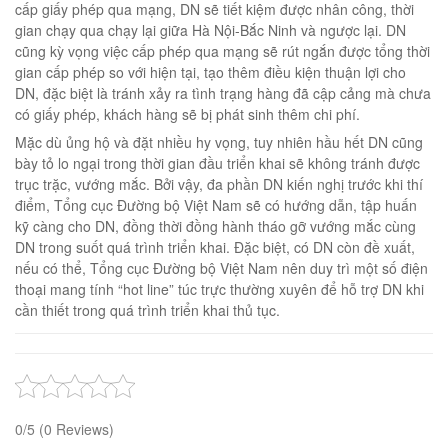
cấp giấy phép qua mạng, DN sẽ tiết kiệm được nhân công, thời
gian chạy qua chạy lại giữa Hà Nội-Bắc Ninh và ngược lại. DN
cũng kỳ vọng việc cấp phép qua mạng sẽ rút ngắn được tổng thời
gian cấp phép so với hiện tại, tạo thêm điều kiện thuận lợi cho
DN, đặc biệt là tránh xảy ra tình trạng hàng đã cập cảng mà chưa
có giấy phép, khách hàng sẽ bị phát sinh thêm chi phí.
Mặc dù ủng hộ và đặt nhiều hy vọng, tuy nhiên hầu hết DN cũng
bày tỏ lo ngại trong thời gian đầu triển khai sẽ không tránh được
trục trặc, vướng mắc. Bởi vậy, đa phần DN kiến nghị trước khi thí
điểm, Tổng cục Đường bộ Việt Nam sẽ có hướng dẫn, tập huấn
kỹ càng cho DN, đồng thời đồng hành tháo gỡ vướng mắc cùng
DN trong suốt quá trình triển khai. Đặc biệt, có DN còn đề xuất,
nếu có thể, Tổng cục Đường bộ Việt Nam nên duy trì một số điện
thoại mang tính “hot line” túc trực thường xuyên để hỗ trợ DN khi
cần thiết trong quá trình triển khai thủ tục.
0/5
(0 Reviews)