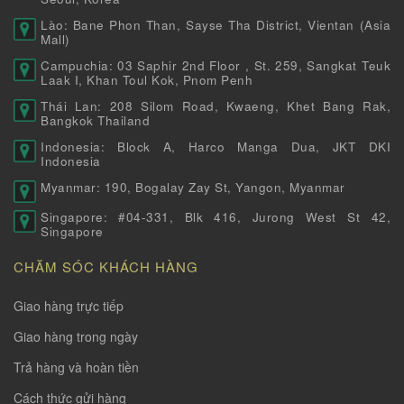
Lào: Bane Phon Than, Sayse Tha District, Vientan (Asia
Mall)
Campuchia: 03 Saphir 2nd Floor , St. 259, Sangkat Teuk
Laak I, Khan Toul Kok, Pnom Penh
Thái Lan: 208 Silom Road, Kwaeng, Khet Bang Rak,
Bangkok Thailand
Indonesia: Block A, Harco Manga Dua, JKT DKI
Indonesia
Myanmar: 190, Bogalay Zay St, Yangon, Myanmar
Singapore: #04-331, Blk 416, Jurong West St 42,
Singapore
CHĂM SÓC KHÁCH HÀNG
Giao hàng trực tiếp
Giao hàng trong ngày
Trả hàng và hoàn tiền
Cách thức gửi hàng