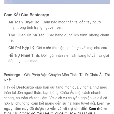
Cam Kết Của Bestcargo
An Toàn Tuyệt Đối
: Đảm bảo mèo thần tài đến tay người
nhận trong tình trạng nguyên vẹn.
Thời Gian Chính Xác
: Giao hàng đúng lịch trình, không chậm
trễ.
Chi Phí Hợp Lý
: Giá cước tiết kiệm, phù hợp với mọi nhu cầu.
Hỗ Trợ Nhiệt Tình
: Đội ngũ nhân viên sẵn sàng tư vấn và giải
đáp mọi thắc mắc.
Bestcargo – Giải Pháp Vận Chuyển Mèo Thần Tài Đi Châu Âu Tốt
Nhất
Hãy để
Bestcargo
giúp bạn gửi tặng món quà ý nghĩa như mèo
thần tài đến người thân, bạn bè tại Châu Âu một cách nhanh
chóng, an toàn và tiết kiệm. Với dịch vụ chuyên nghiệp và giá cả
hợp lý, chúng tôi cam kết mang đến sự hài lòng tuyệt đối.
Liên hệ
ngay hôm nay để được tư vấn và hỗ trợ chi tiết!
Xem thêm:
DỊCH VỤ BOOKING TẢI HÀNG KHÔNG HCM ĐI MANILA