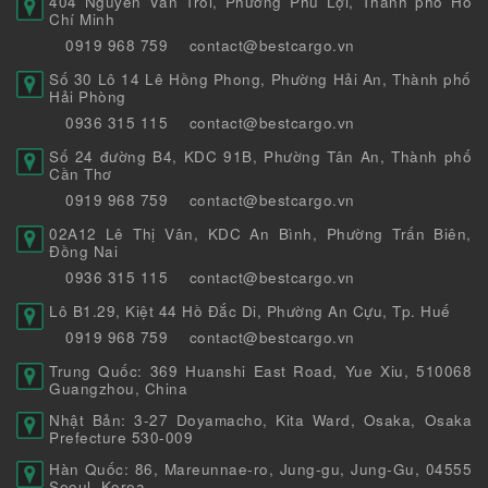
404 Nguyễn Văn Trỗi, Phường Phú Lợi, Thành phố Hồ
Chí Minh
0919 968 759
contact@bestcargo.vn
Số 30 Lô 14 Lê Hồng Phong, Phường Hải An, Thành phố
Hải Phòng
0936 315 115
contact@bestcargo.vn
Số 24 đường B4, KDC 91B, Phường Tân An, Thành phố
Cần Thơ
0919 968 759
contact@bestcargo.vn
02A12 Lê Thị Vân, KDC An Bình, Phường Trấn Biên,
Đồng Nai
0936 315 115
contact@bestcargo.vn
Lô B1.29, Kiệt 44 Hồ Đắc Di, Phường An Cựu, Tp. Huế
0919 968 759
contact@bestcargo.vn
Trung Quốc: 369 Huanshi East Road, Yue Xiu, 510068
Guangzhou, China
Nhật Bản: 3-27 Doyamacho, Kita Ward, Osaka, Osaka
Prefecture 530-009
Hàn Quốc: 86, Mareunnae-ro, Jung-gu, Jung-Gu, 04555
Seoul, Korea