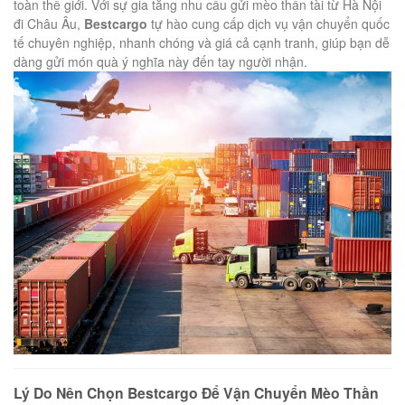
toàn thế giới. Với sự gia tăng nhu cầu gửi mèo thần tài từ Hà Nội
đi Châu Âu,
Bestcargo
tự hào cung cấp dịch vụ vận chuyển quốc
tế chuyên nghiệp, nhanh chóng và giá cả cạnh tranh, giúp bạn dễ
dàng gửi món quà ý nghĩa này đến tay người nhận.
Lý Do Nên Chọn Bestcargo Để Vận Chuyển Mèo Thần