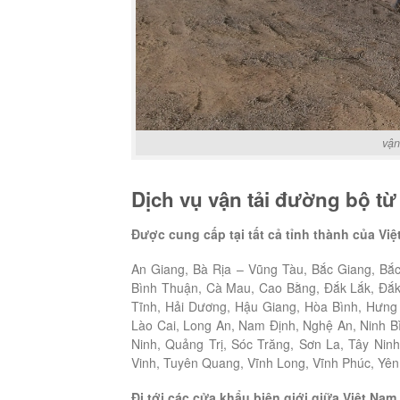
vận
Dịch vụ vận tải đường bộ từ
Được cung cấp tại tất cả tỉnh thành của Việ
An Giang, Bà Rịa – Vũng Tàu, Bắc Giang, Bắc
Bình Thuận, Cà Mau, Cao Bằng, Đắk Lắk, Đắk
Tĩnh, Hải Dương, Hậu Giang, Hòa Bình, Hưng
Lào Cai, Long An, Nam Định, Nghệ An, Ninh 
Ninh, Quảng Trị, Sóc Trăng, Sơn La, Tây Nin
Vinh, Tuyên Quang, Vĩnh Long, Vĩnh Phúc, Yên
Đi tới các cửa khẩu biên giới giữa Việt Na