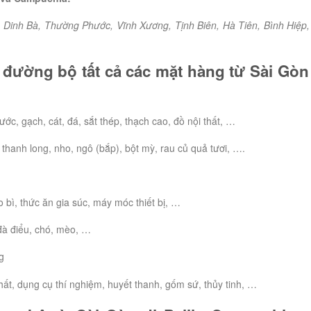
Dinh Bà, Thường Phước, Vĩnh Xương, Tịnh Biên, Hà Tiên, Bình Hiệp,
đường bộ tất cả các mặt hàng từ Sài Gòn
ớc, gạch, cát, đá, sắt thép, thạch cao, đồ nội thất, …
 thanh long, nho, ngô (bắp), bột mỳ, rau củ quả tươi, ….
o bì, thức ăn gia súc, máy móc thiết bị, …
, đà điểu, chó, mèo, …
ng
hất, dụng cụ thí nghiệm, huyết thanh, gốm sứ, thủy tinh, …