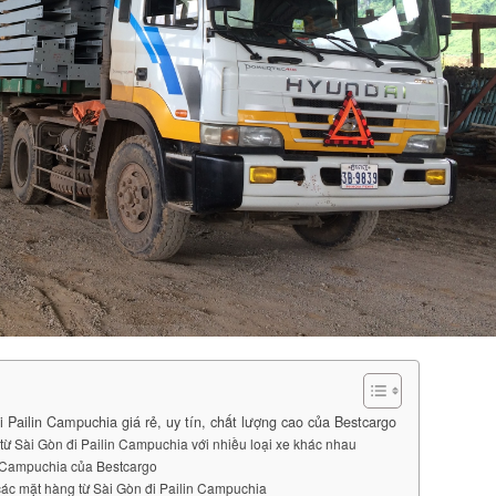
 Pailin Campuchia giá rẻ, uy tín, chất lượng cao của Bestcargo
từ Sài Gòn đi Pailin Campuchia với nhiều loại xe khác nhau
in Campuchia của Bestcargo
các mặt hàng từ Sài Gòn đi Pailin Campuchia