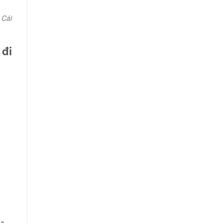
 Cái
 đi