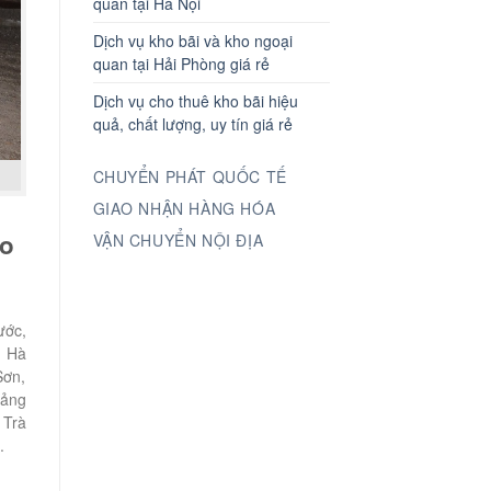
quan tại Hà Nội
Dịch vụ kho bãi và kho ngoại
quan tại Hải Phòng giá rẻ
Dịch vụ cho thuê kho bãi hiệu
quả, chất lượng, uy tín giá rẻ
CHUYỂN PHÁT QUỐC TẾ
GIAO NHẬN HÀNG HÓA
go
VẬN CHUYỂN NỘI ĐỊA
ước,
, Hà
Sơn,
uảng
 Trà
.