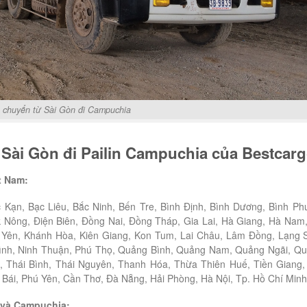
 chuyển từ Sài Gòn đi Campuchia
 Sài Gòn đi
Pailin
Campuchia của Bestcar
t Nam:
 Kạn, Bạc Liêu, Bắc Ninh, Bến Tre, Bình Định, Bình Dương, Bình Ph
 Nông, Điện Biên, Đồng Nai, Đồng Tháp, Gia Lai, Hà Giang, Hà Nam
 Yên, Khánh Hòa, Kiên Giang, Kon Tum, Lai Châu, Lâm Đồng, Lạng 
Bình, Ninh Thuận, Phú Thọ, Quảng Bình, Quảng Nam, Quảng Ngãi, Q
h, Thái Bình, Thái Nguyên, Thanh Hóa, Thừa Thiên Huế, Tiền Giang,
 Bái, Phú Yên, Cần Thơ, Đà Nẵng, Hải Phòng, Hà Nội, Tp. Hồ Chí Minh
m và Campuchia: