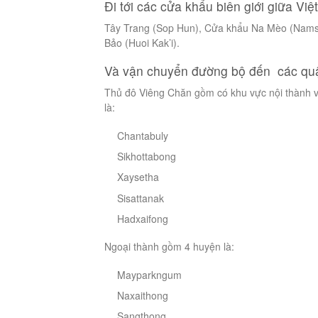
Đi tới các cửa khẩu biên giới giữa Vi
Tây Trang (Sop Hun), Cửa khẩu Na Mèo (Nams
Bảo (Huoi Kak’i).
Và vận chuyển đường bộ đến các qu
Thủ đô Viêng Chăn gồm có khu vực nội thành v
là:
Chantabuly
Sikhottabong
Xaysetha
Sisattanak
Hadxaifong
Ngoại thành gồm 4 huyện là:
Mayparkngum
Naxaithong
Sangthong