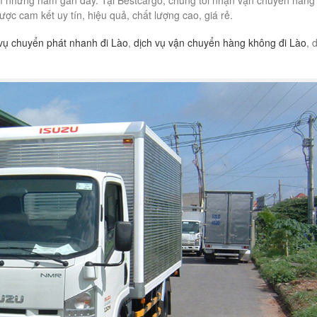
am những năm gần đây. Tại Bestcargo, chúng tôi nhận vận chuyển hàng
ợc cam kết uy tín, hiệu quả, chất lượng cao, giá rẻ.
vụ chuyển phát nhanh đi Lào
,
dịch vụ vận chuyển hàng không đi Lào
, 