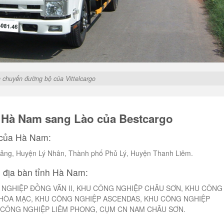
 chuyển đường bộ của Vittelcargo
ừ Hà Nam sang Lào của Bestcargo
 của Hà Nam:
Bảng, Huyện Lý Nhân, Thành phố Phủ Lý, Huyện Thanh Liêm.
n địa bàn tỉnh Hà Nam:
 NGHIỆP ĐỒNG VĂN II, KHU CÔNG NGHIỆP CHÂU SƠN, KHU CÔNG
HÒA MẠC, KHU CÔNG NGHIỆP ASCENDAS, KHU CÔNG NGHIỆP
U CÔNG NGHIỆP LIÊM PHONG, CỤM CN NAM CHÂU SƠN.