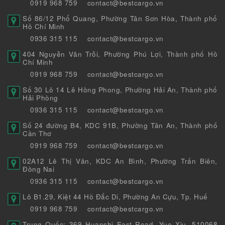
0919 968 759
contact@bestcargo.vn
Số 86/12 Phổ Quang, Phường Tân Sơn Hòa, Thành phố
Hồ Chí Minh
0936 315 115
contact@bestcargo.vn
404 Nguyễn Văn Trỗi, Phường Phú Lợi, Thành phố Hồ
Chí Minh
0919 968 759
contact@bestcargo.vn
Số 30 Lô 14 Lê Hồng Phong, Phường Hải An, Thành phố
Hải Phòng
0936 315 115
contact@bestcargo.vn
Số 24 đường B4, KDC 91B, Phường Tân An, Thành phố
Cần Thơ
0919 968 759
contact@bestcargo.vn
02A12 Lê Thị Vân, KDC An Bình, Phường Trấn Biên,
Đồng Nai
0936 315 115
contact@bestcargo.vn
Lô B1.29, Kiệt 44 Hồ Đắc Di, Phường An Cựu, Tp. Huế
0919 968 759
contact@bestcargo.vn
Trung Quốc: 369 Huanshi East Road, Yue Xiu, 510068