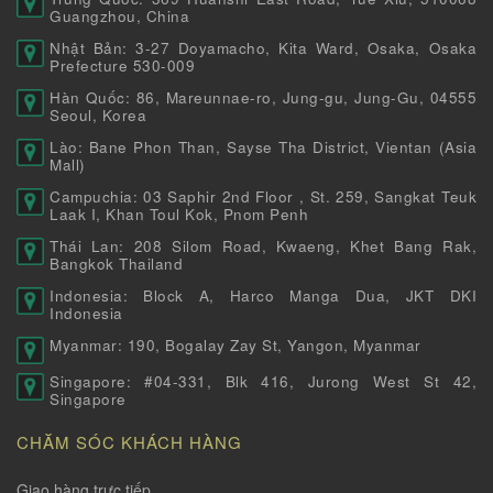
Guangzhou, China
Nhật Bản: 3-27 Doyamacho, Kita Ward, Osaka, Osaka
Prefecture 530-009
Hàn Quốc: 86, Mareunnae-ro, Jung-gu, Jung-Gu, 04555
Seoul, Korea
Lào: Bane Phon Than, Sayse Tha District, Vientan (Asia
Mall)
Campuchia: 03 Saphir 2nd Floor , St. 259, Sangkat Teuk
Laak I, Khan Toul Kok, Pnom Penh
Thái Lan: 208 Silom Road, Kwaeng, Khet Bang Rak,
Bangkok Thailand
Indonesia: Block A, Harco Manga Dua, JKT DKI
Indonesia
Myanmar: 190, Bogalay Zay St, Yangon, Myanmar
Singapore: #04-331, Blk 416, Jurong West St 42,
Singapore
CHĂM SÓC KHÁCH HÀNG
Giao hàng trực tiếp