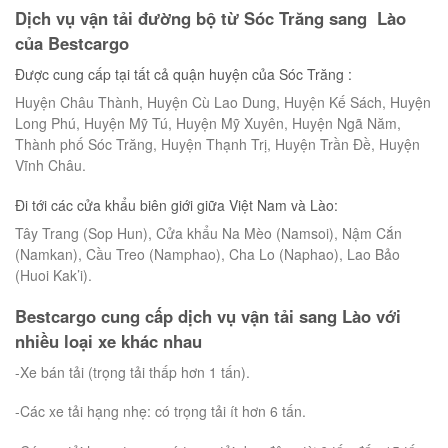
Dịch vụ vận tải đường bộ từ Sóc Trăng sang Lào
của Bestcargo
Được cung cấp tại tất cả quận huyện của Sóc Trăng :
Huyện Châu Thành, Huyện Cù Lao Dung, Huyện Kế Sách, Huyện
Long Phú, Huyện Mỹ Tú, Huyện Mỹ Xuyên, Huyện Ngã Năm,
Thành phố Sóc Trăng, Huyện Thạnh Trị, Huyện Trần Đề, Huyện
Vĩnh Châu.
Đi tới các cửa khẩu biên giới giữa Việt Nam và Lào:
Tây Trang (Sop Hun), Cửa khẩu Na Mèo (Namsoi), Nậm Cắn
(Namkan), Cầu Treo (Namphao), Cha Lo (Naphao), Lao Bảo
(Huoi Kak’i).
Bestcargo cung cấp dịch vụ vận tải sang Lào với
nhiều loại xe khác nhau
-Xe bán tải (trọng tải thấp hơn 1 tấn).
-Các xe tải hạng nhẹ: có trọng tải ít hơn 6 tấn.