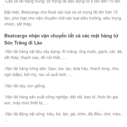
-Các xe tải hạng trung: có trọng tải dao động từ 6 tấn đến 15 tấn.
Đặc biệt, Bestcargo cho thuê các loại xe có trọng tải lớn hơn 15
tấn, phù hợp cho việc chuyên chở các loại siêu trường, siêu trọng,
nhôm, sắt thép.
Bestcargo nhận vận chuyển tất cả các mặt hàng từ
Sóc Trăng đi Lào
-Vận tải hàng vật liệu xây dựng: Xi măng, ống nước, gạch, cát, đá,
sắt thép, thạch cao, đồ nội thất, …
-Vận tải hàng nông sản: Gạo, lúa, lạc, dưa hấu, thanh long, nho,
ngô (bắp), bột mỳ, rau củ quả tươi, ….
-Vận tải cây, con giống.
-Vận tải hàng sản xuất công nghiệp: dệt vải, bao bì, thức ăn gia
súc, máy móc thiết bị, …
-Vận tải động vật sống: trâu, bò, lợn, gà, chim, đà điểu, chó, mèo,
…