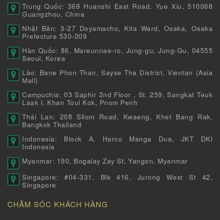
Trung Quốc: 369 Huanshi East Road, Yue Xiu, 510068
Guangzhou, China
Nhật Bản: 3-27 Doyamacho, Kita Ward, Osaka, Osaka
Prefecture 530-009
Hàn Quốc: 86, Mareunnae-ro, Jung-gu, Jung-Gu, 04555
Seoul, Korea
Lào: Bane Phon Than, Sayse Tha District, Vientan (Asia
Mall)
Campuchia: 03 Saphir 2nd Floor , St. 259, Sangkat Teuk
Laak I, Khan Toul Kok, Pnom Penh
Thái Lan: 208 Silom Road, Kwaeng, Khet Bang Rak,
Bangkok Thailand
Indonesia: Block A, Harco Manga Dua, JKT DKI
Indonesia
Myanmar: 190, Bogalay Zay St, Yangon, Myanmar
Singapore: #04-331, Blk 416, Jurong West St 42,
Singapore
CHĂM SÓC KHÁCH HÀNG