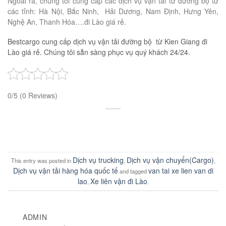
Ngoài ra, chúng tôi cung cấp các dịch vụ vận tải từ đường bộ từ
các tỉnh: Hà Nội, Bắc Ninh, Hải Dương, Nam Định, Hưng Yên,
Nghệ An, Thanh Hóa….đi Lào giá rẻ.
Bestcargo cung cấp dịch vụ vận tải đường bộ từ Kien Giang đi
Lào giá rẻ. Chúng tôi sẵn sàng phục vụ quý khách 24/24.
0/5
(0 Reviews)
Dịch vụ trucking
Dịch vụ vận chuyển(Cargo)
This entry was posted in
,
,
Dịch vụ vận tải hàng hóa quốc tế
van tai xe lien van di
and tagged
lao
Xe liên vận đi Lào
,
.
ADMIN