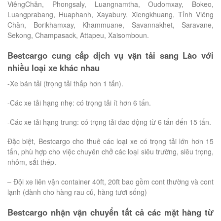
ViêngChăn, Phongsaly, Luangnamtha, Oudomxay, Bokeo,
Luangprabang, Huaphanh, Xayabury, Xiengkhuang, Tỉnh Viêng
Chăn, Borikhamxay, Khammuane, Savannakhet, Saravane,
Sekong, Champasack, Attapeu, Xaisomboun.
Bestcargo cung cấp dịch vụ vận tải sang Lào với
nhiều loại xe khác nhau
-Xe bán tải (trọng tải thấp hơn 1 tấn).
-Các xe tải hạng nhẹ: có trọng tải ít hơn 6 tấn.
-Các xe tải hạng trung: có trọng tải dao động từ 6 tấn đến 15 tấn.
Đặc biệt, Bestcargo cho thuê các loại xe có trọng tải lớn hơn 15
tấn, phù hợp cho việc chuyên chở các loại siêu trường, siêu trọng,
nhôm, sắt thép.
– Đội xe liên vận container 40ft, 20ft bao gồm cont thường và cont
lạnh (dành cho hàng rau củ, hàng tươi sống)
Bestcargo nhận vận chuyển tất cả các mặt hàng từ