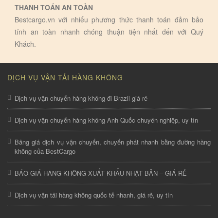
THANH TOÁN AN TOÀN
Bestcargo.vn với nhiếu phương thức thanh toán đảm bảo
tính an toàn nhanh chóng thuận tiện nhất đến với Quý
Khách.
DỊCH VỤ VẬN TẢI HÀNG KHÔNG
Dịch vụ vận chuyển hàng không đi Brazil giá rẻ
Dịch vụ vận chuyển hàng không Anh Quốc chuyên nghiệp, uy tín
Bảng giá dịch vụ vận chuyển, chuyển phát nhanh bằng đường hàng
không của BestCargo
BÁO GIÁ HÀNG KHÔNG XUẤT KHẨU NHẬT BẢN – GIÁ RẺ
Dịch vụ vận tải hàng không quốc tế nhanh, giá rẻ, uy tín