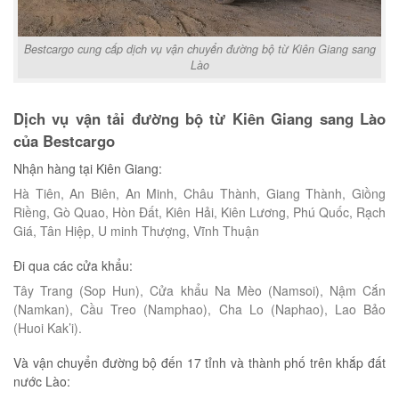
Bestcargo cung cấp dịch vụ vận chuyển đường bộ từ Kiên Giang sang
Lào
Dịch vụ vận tải đường bộ từ Kiên Giang sang Lào
của Bestcargo
Nhận hàng tại Kiên Giang:
Hà Tiên, An Biên, An Minh, Châu Thành, Giang Thành, Giồng
Riềng, Gò Quao, Hòn Đất, Kiên Hải, Kiên Lương, Phú Quốc, Rạch
Giá, Tân Hiệp, U minh Thượng, Vĩnh Thuận
Đi qua các cửa khẩu:
Tây Trang (Sop Hun), Cửa khẩu Na Mèo (Namsoi), Nậm Cắn
(Namkan), Cầu Treo (Namphao), Cha Lo (Naphao), Lao Bảo
(Huoi Kak’i).
Và vận chuyển đường bộ đến 17 tỉnh và thành phố trên khắp đất
nước Lào: