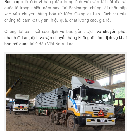
Bestcargo
là đơn vị hàng đầu trong lĩnh vực vận tải nội địa và
quốc tế trong nhiều năm nay. Tại Bestcargo, chúng tôi nhận sắp
xếp vận chuyển hàng hóa từ Kiên Giang đi Lào. Dịch vụ của
chúng tôi cam kết uy tín, hiệu quả, chất lượng cao, giá rẻ.
Chúng tôi cam kết các dịch vụ bao gồm:
Dịch vụ chuyển phát
nhanh đi Lào
,
dịch vụ vận chuyển hàng không đi Lào
,
dịch vụ khai
báo hải quan
tại 2 đầu Việt Nam- Lào…