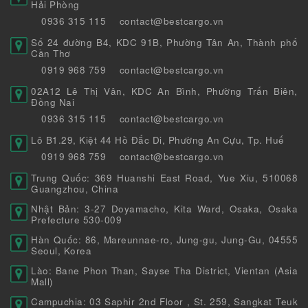
Hải Phòng
0936 315 115
contact@bestcargo.vn
Số 24 đường B4, KDC 91B, Phường Tân An, Thành phố
Cần Thơ
0919 968 759
contact@bestcargo.vn
02A12 Lê Thị Vân, KDC An Bình, Phường Trấn Biên,
Đồng Nai
0936 315 115
contact@bestcargo.vn
Lô B1.29, Kiệt 44 Hồ Đắc Di, Phường An Cựu, Tp. Huế
0919 968 759
contact@bestcargo.vn
Trung Quốc: 369 Huanshi East Road, Yue Xiu, 510068
Guangzhou, China
Nhật Bản: 3-27 Doyamacho, Kita Ward, Osaka, Osaka
Prefecture 530-009
Hàn Quốc: 86, Mareunnae-ro, Jung-gu, Jung-Gu, 04555
Seoul, Korea
Lào: Bane Phon Than, Sayse Tha District, Vientan (Asia
Mall)
Campuchia: 03 Saphir 2nd Floor , St. 259, Sangkat Teuk