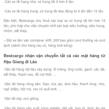
-Các xe tải hạng nhẹ: có trọng tải ít hơn 6 tấn.
-Các xe tải hạng trung: có trọng tải dao động từ 6 tấn đến 15 tấn.
Đặc biệt, Bestcargo cho thuê các loại xe có trọng tải lớn hơn 15
tấn, phù hợp cho việc chuyên chở các loại siêu trường, siêu trọng,
nhôm, sắt thép.
– Đội xe liên vận container 40ft, 20ft bao gồm cont thường và cont
lạnh (dành cho hàng rau củ, hàng tươi sống)
Bestcargo nhận vận chuyển tất cả các mặt hàng từ
Hậu Giang đi Lào
-Vận tải hàng vật liệu xây dựng: Xi măng, ống nước, gạch, cát, đá,
sắt thép, thạch cao, đồ nội thất, …
-Vận tải hàng nông sản: Gạo, lúa, lạc, dưa hấu, thanh long, nho,
ngô (bắp), bột mỳ, rau củ quả tươi, ….
-Vận tải cây, con giống.
-Vận tải hàng sản xuất công nghiệp: dệt vải, bao bì, thức ăn gia