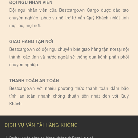
ĐỘI NGŨ NHÂN VIÊN
Đội ngũ nhân viên của Bestcargo.vn Cargo được đào tạo
chuyên nghiệp, phục vụ hỗ trợ tư vấn Quý Khách nhiệt tình
mọi lúc, mọi nơi.
GIAO HÀNG TẬN NƠI
Bestcargo.vn có đội ngũ chuyên biệt giao hàng tận nơi tại nội
thành, các tỉnh và nước ngoài sẽ thông qua kênh phân phối
chuyên nghiệp.
THANH TOÁN AN TOÀN
Bestcargo.vn với nhiếu phương thức thanh toán đảm bảo
tính an toàn nhanh chóng thuận tiện nhất đến với Quý
Khách.
DỊCH VỤ VẬN TẢI HÀNG KHÔNG
Dịch vụ vận chuyển hàng không đi Brazil giá rẻ