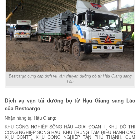
Bestcargo cung cấp dịch vụ vận chuyển đường bộ từ Hậu Giang sang
Lào
Dịch vụ vận tải đường bộ từ Hậu Giang sang Lào
của Bestcargo
Nhận hàng tại Hậu Giang:
KHU CÔNG NGHIỆP SÔNG HẬU –GIAI ĐOẠN 1, KHU ĐÔ THỊ
CÔNG NGHIỆP SÔNG HẬU, KHU TRUNG TÂM ĐIỀU HÀNH CÁC
KHU CCNTT, KHU CÔNG NGHIỆP TÂN PHÚ THẠNH, CỤM