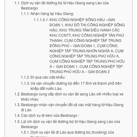
Dịch vụ vận tải đường bộ từ Hậu Giang sang Lào của
Bestcargo
Nhận hàng tại Hậu Giang:
KHU CÔNG NGHIỆP SÔNG HẬU –GIAI
ĐOẠN 1, KHU ĐÔ THỊ CÔNG NGHIỆP SÔNG
HẬU, KHU TRUNG TÂM ĐIỀU HÀNH CÁC
KHU CCNTT, KHU CÔNG NGHIỆP TÂN PHÚ
THẠNH, CỤM CÔNG NGHIỆP TẬP TRUNG
ĐÔNG PHÚ – GIAI ĐOẠN 1, CỤM CÔNG
NGHIỆP TẬP TRUNG NHƠN NGHĨA A, CỤM
CÔNG NGHIỆP TẬP TRUNG PHÚ HỮU A,
CỤM CÔNG NGHIỆP TẬP TRUNG PHÚ HỮU
A – GIAI ĐOẠN 1, CỤM CÔNG NGHIỆP TẬP
TRUNG PHÚ HỮU A – GIAI ĐOẠN 2
Đi qua các cửa khẩu:
Và vận chuyển đường bộ đến 17 tỉnh và thành phố trên
khắp đất nước Lào:
Bestcargo cung cấp dịch vụ vận tải sang Lào với nhiều loại xe
khác nhau
Bestcargo nhận vận chuyển tất cả các mặt hàng từ Hậu Giang
đi Lào
Các dịch vụ đi kèm của Bestcargo :
Lợi ích dịch vụ vận tải đường bộ từ Hậu Giang sang Lào của
Bestcargo
Dịch vụ vận tải đi Lào qua đường bộ (trucking) của