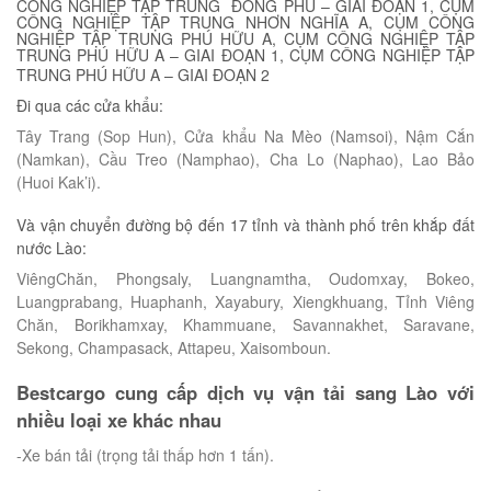
CÔNG NGHIỆP TẬP TRUNG ĐÔNG PHÚ – GIAI ĐOẠN 1, CỤM
CÔNG NGHIỆP TẬP TRUNG NHƠN NGHĨA A, CỤM CÔNG
NGHIỆP TẬP TRUNG PHÚ HỮU A, CỤM CÔNG NGHIỆP TẬP
TRUNG PHÚ HỮU A – GIAI ĐOẠN 1, CỤM CÔNG NGHIỆP TẬP
TRUNG PHÚ HỮU A – GIAI ĐOẠN 2
Đi qua các cửa khẩu:
Tây Trang (Sop Hun), Cửa khẩu Na Mèo (Namsoi), Nậm Cắn
(Namkan), Cầu Treo (Namphao), Cha Lo (Naphao), Lao Bảo
(Huoi Kak’i).
Và vận chuyển đường bộ đến 17 tỉnh và thành phố trên khắp đất
nước Lào:
ViêngChăn, Phongsaly, Luangnamtha, Oudomxay, Bokeo,
Luangprabang, Huaphanh, Xayabury, Xiengkhuang, Tỉnh Viêng
Chăn, Borikhamxay, Khammuane, Savannakhet, Saravane,
Sekong, Champasack, Attapeu, Xaisomboun.
Bestcargo cung cấp dịch vụ vận tải sang Lào với
nhiều loại xe khác nhau
-Xe bán tải (trọng tải thấp hơn 1 tấn).