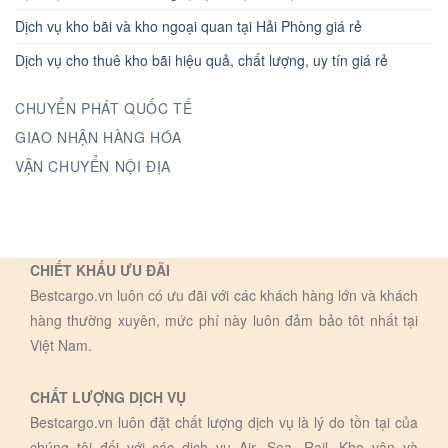
Dịch vụ kho bãi và kho ngoại quan tại Hải Phòng giá rẻ
Dịch vụ cho thuê kho bãi hiệu quả, chất lượng, uy tín giá rẻ
CHUYỂN PHÁT QUỐC TẾ
GIAO NHẬN HÀNG HÓA
VẬN CHUYỂN NỘI ĐỊA
CHIẾT KHẤU ƯU ĐÃI
Bestcargo.vn luôn có ưu đãi với các khách hàng lớn và khách
hàng thường xuyên, mức phí này luôn đảm bảo tôt nhất tại
Việt Nam.
CHẤT LƯỢNG DỊCH VỤ
Bestcargo.vn luôn đặt chất lượng dịch vụ là lý do tồn tại của
chúng tôi đối với các dịch vụ Air, Sea, Rail, Kho vận và