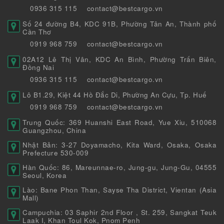
0936 315 115
contact@bestcargo.vn
Số 24 đường B4, KDC 91B, Phường Tân An, Thành phố
Cần Thơ
0919 968 759
contact@bestcargo.vn
02A12 Lê Thị Vân, KDC An Bình, Phường Trấn Biên,
Đồng Nai
0936 315 115
contact@bestcargo.vn
Lô B1.29, Kiệt 44 Hồ Đắc Di, Phường An Cựu, Tp. Huế
0919 968 759
contact@bestcargo.vn
Trung Quốc: 369 Huanshi East Road, Yue Xiu, 510068
Guangzhou, China
Nhật Bản: 3-27 Doyamacho, Kita Ward, Osaka, Osaka
Prefecture 530-009
Hàn Quốc: 86, Mareunnae-ro, Jung-gu, Jung-Gu, 04555
Seoul, Korea
Lào: Bane Phon Than, Sayse Tha District, Vientan (Asia
Mall)
Campuchia: 03 Saphir 2nd Floor , St. 259, Sangkat Teuk
Laak I, Khan Toul Kok, Pnom Penh