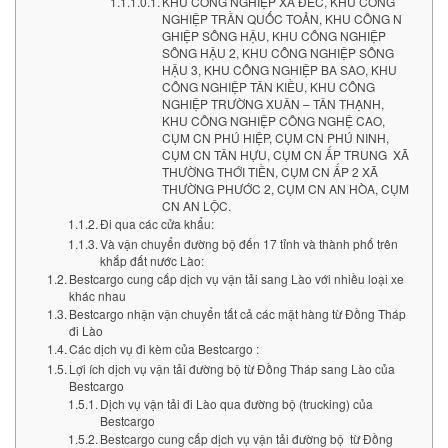
KHU CÔNG NGHIỆP XA ĐÉC, KHU CÔNG
NGHIỆP TRẦN QUỐC TOẢN, KHU CÔNG N
GHIỆP SÔNG HẬU, KHU CÔNG NGHIỆP
SÔNG HẬU 2, KHU CÔNG NGHIỆP SÔNG
HẬU 3, KHU CÔNG NGHIỆP BA SAO, KHU
CÔNG NGHIỆP TÂN KIỀU, KHU CÔNG
NGHIỆP TRƯỜNG XUÂN – TÂN THẠNH,
KHU CÔNG NGHIỆP CÔNG NGHỆ CAO,
CỤM CN PHÚ HIỆP, CỤM CN PHÚ NINH,
CỤM CN TÂN HỰU, CỤM CN ẤP TRUNG XÃ
THƯỜNG THỚI TIỀN, CỤM CN ẤP 2 XÃ
THƯỜNG PHƯỚC 2, CỤM CN AN HÒA, CỤM
CN AN LỘC.
Đi qua các cửa khẩu:
Và vận chuyển đường bộ đến 17 tỉnh và thành phố trên
khắp đất nước Lào:
Bestcargo cung cấp dịch vụ vận tải sang Lào với nhiều loại xe
khác nhau
Bestcargo nhận vận chuyển tất cả các mặt hàng từ Đồng Tháp
đi Lào
Các dịch vụ đi kèm của Bestcargo :
Lợi ích dịch vụ vận tải đường bộ từ Đồng Tháp sang Lào của
Bestcargo
Dịch vụ vận tải đi Lào qua đường bộ (trucking) của
Bestcargo
Bestcargo cung cấp dịch vụ vận tải đường bộ từ Đồng