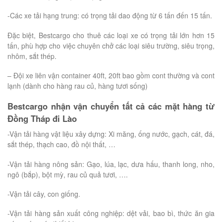
-Các xe tải hạng trung: có trọng tải dao động từ 6 tấn đến 15 tấn.
Đặc biệt, Bestcargo cho thuê các loại xe có trọng tải lớn hơn 15
tấn, phù hợp cho việc chuyên chở các loại siêu trường, siêu trọng,
nhôm, sắt thép.
– Đội xe liên vận container 40ft, 20ft bao gồm cont thường và cont
lạnh (dành cho hàng rau củ, hàng tươi sống)
Bestcargo nhận vận chuyển tất cả các mặt hàng từ
Đồng Tháp đi Lào
-Vận tải hàng vật liệu xây dựng: Xi măng, ống nước, gạch, cát, đá,
sắt thép, thạch cao, đồ nội thất, …
-Vận tải hàng nông sản: Gạo, lúa, lạc, dưa hấu, thanh long, nho,
ngô (bắp), bột mỳ, rau củ quả tươi, ….
-Vận tải cây, con giống.
-Vận tải hàng sản xuất công nghiệp: dệt vải, bao bì, thức ăn gia