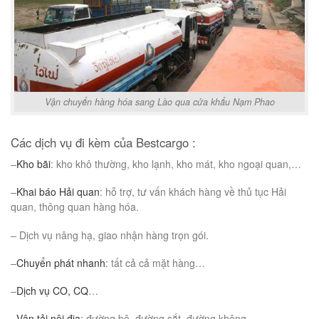
Vận chuyển hàng hóa sang Lào qua cửa khẩu Nạm Phao
Các dịch vụ đi kèm của Bestcargo :
–
Kho bãi
: kho khô thường, kho lạnh, kho mát, kho ngoại quan,…
–
Khai báo Hải quan
: hỗ trợ, tư vấn khách hàng về thủ tục Hải
quan, thông quan hàng hóa.
– Dịch vụ nâng hạ, giao nhận hàng trọn gói.
–
Chuyển phát nhanh
: tất cả cả mặt hàng…
–
Dịch vụ CO, CQ
…
–
Vận tải nội địa
: đường bộ, đường sắt, đường không