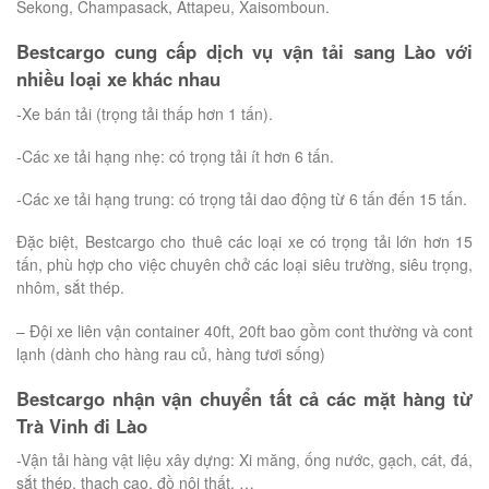
Sekong, Champasack, Attapeu, Xaisomboun.
Bestcargo cung cấp dịch vụ vận tải sang Lào với
nhiều loại xe khác nhau
-Xe bán tải (trọng tải thấp hơn 1 tấn).
-Các xe tải hạng nhẹ: có trọng tải ít hơn 6 tấn.
-Các xe tải hạng trung: có trọng tải dao động từ 6 tấn đến 15 tấn.
Đặc biệt, Bestcargo cho thuê các loại xe có trọng tải lớn hơn 15
tấn, phù hợp cho việc chuyên chở các loại siêu trường, siêu trọng,
nhôm, sắt thép.
– Đội xe liên vận container 40ft, 20ft bao gồm cont thường và cont
lạnh (dành cho hàng rau củ, hàng tươi sống)
Bestcargo nhận vận chuyển tất cả các mặt hàng từ
Trà Vinh đi Lào
-Vận tải hàng vật liệu xây dựng: Xi măng, ống nước, gạch, cát, đá,
sắt thép, thạch cao, đồ nội thất, …