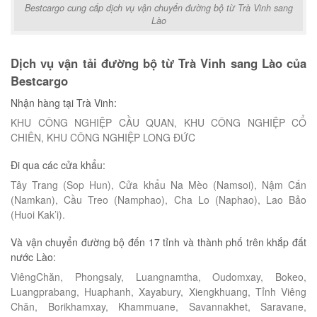
Bestcargo cung cấp dịch vụ vận chuyển đường bộ từ Trà Vinh sang
Lào
Dịch vụ vận tải đường bộ từ Trà Vinh sang Lào của
Bestcargo
Nhận hàng tại Trà Vinh:
KHU CÔNG NGHIỆP CẦU QUAN, KHU CÔNG NGHIỆP CỔ
CHIÊN, KHU CÔNG NGHIỆP LONG ĐỨC
Đi qua các cửa khẩu:
Tây Trang (Sop Hun), Cửa khẩu Na Mèo (Namsoi), Nậm Cắn
(Namkan), Cầu Treo (Namphao), Cha Lo (Naphao), Lao Bảo
(Huoi Kak’i).
Và vận chuyển đường bộ đến 17 tỉnh và thành phố trên khắp đất
nước Lào:
ViêngChăn, Phongsaly, Luangnamtha, Oudomxay, Bokeo,
Luangprabang, Huaphanh, Xayabury, Xiengkhuang, Tỉnh Viêng
Chăn, Borikhamxay, Khammuane, Savannakhet, Saravane,