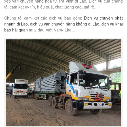
xếp vận chuyển hàng hóa từ Trà Vinh đi Lào. Dịch vụ của chúng
tôi cam kết uy tín, hiệu quả, chất lượng cao, giá rẻ.
Chúng tôi cam kết các dịch vụ bao gồm:
Dịch vụ chuyển phát
nhanh đi Lào
,
dịch vụ vận chuyển hàng không đi Lào
,
dịch vụ khai
báo hải quan
tại 2 đầu Việt Nam- Lào…