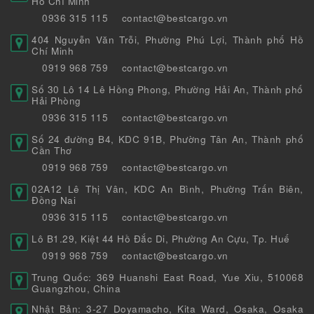
Hồ Chí Minh
0936 315 115
contact@bestcargo.vn
404 Nguyễn Văn Trỗi, Phường Phú Lợi, Thành phố Hồ
Chí Minh
0919 968 759
contact@bestcargo.vn
Số 30 Lô 14 Lê Hồng Phong, Phường Hải An, Thành phố
Hải Phòng
0936 315 115
contact@bestcargo.vn
Số 24 đường B4, KDC 91B, Phường Tân An, Thành phố
Cần Thơ
0919 968 759
contact@bestcargo.vn
02A12 Lê Thị Vân, KDC An Bình, Phường Trấn Biên,
Đồng Nai
0936 315 115
contact@bestcargo.vn
Lô B1.29, Kiệt 44 Hồ Đắc Di, Phường An Cựu, Tp. Huế
0919 968 759
contact@bestcargo.vn
Trung Quốc: 369 Huanshi East Road, Yue Xiu, 510068
Guangzhou, China
Nhật Bản: 3-27 Doyamacho, Kita Ward, Osaka, Osaka