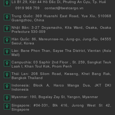
Lô B1.29, Kiệt 44 Hồ Đắc Di, Phường An Cựu, Tp. Huế
0919 968 759
contact@bestcargo.vn
Trung Quốc: 369 Huanshi East Road, Yue Xiu, 510068
Guangzhou, China
Nhật Bản: 3-27 Doyamacho, Kita Ward, Osaka, Osaka
Prefecture 530-009
Hàn Quốc: 86, Mareunnae-ro, Jung-gu, Jung-Gu, 04555
Seoul, Korea
Lào: Bane Phon Than, Sayse Tha District, Vientan (Asia
Mall)
Campuchia: 03 Saphir 2nd Floor , St. 259, Sangkat Teuk
Laak I, Khan Toul Kok, Pnom Penh
Thái Lan: 208 Silom Road, Kwaeng, Khet Bang Rak,
Bangkok Thailand
Indonesia: Block A, Harco Manga Dua, JKT DKI
Indonesia
Myanmar: 190, Bogalay Zay St, Yangon, Myanmar
Singapore: #04-331, Blk 416, Jurong West St 42,
Singapore