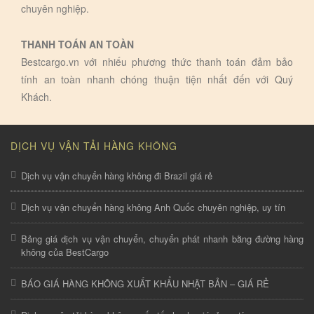
chuyên nghiệp.
THANH TOÁN AN TOÀN
Bestcargo.vn với nhiếu phương thức thanh toán đảm bảo
tính an toàn nhanh chóng thuận tiện nhất đến với Quý
Khách.
DỊCH VỤ VẬN TẢI HÀNG KHÔNG
Dịch vụ vận chuyển hàng không đi Brazil giá rẻ
Dịch vụ vận chuyển hàng không Anh Quốc chuyên nghiệp, uy tín
Bảng giá dịch vụ vận chuyển, chuyển phát nhanh bằng đường hàng
không của BestCargo
BÁO GIÁ HÀNG KHÔNG XUẤT KHẨU NHẬT BẢN – GIÁ RẺ