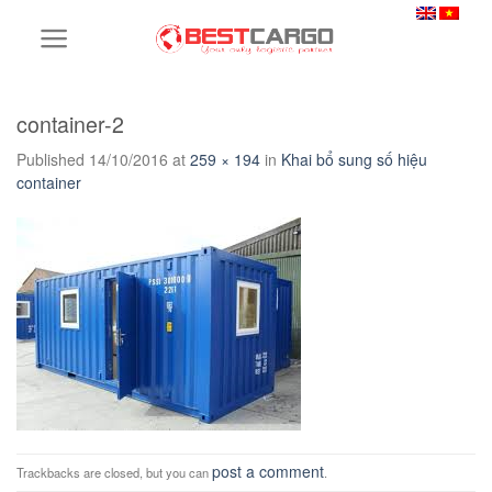
Skip
to
content
container-2
Published
14/10/2016
at
259 × 194
in
Khai bổ sung số hiệu
container
post a comment
Trackbacks are closed, but you can
.