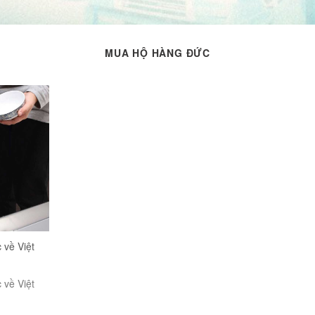
MUA HỘ HÀNG ĐỨC
 về Việt
 về Việt