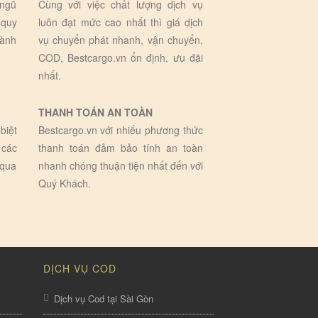
 ngũ
Cùng với việc chất lượng dịch vụ
 quy
luôn đạt mức cao nhất thì giá dịch
hành
vụ chuyển phát nhanh, vận chuyển,
COD, Bestcargo.vn ổn định, ưu đãi
nhất.
THANH TOÁN AN TOÀN
biệt
Bestcargo.vn với nhiếu phương thức
 các
thanh toán đảm bảo tính an toàn
 qua
nhanh chóng thuận tiện nhất đến với
Quý Khách.
DỊCH VỤ COD
Dịch vụ Cod tại Sài Gòn