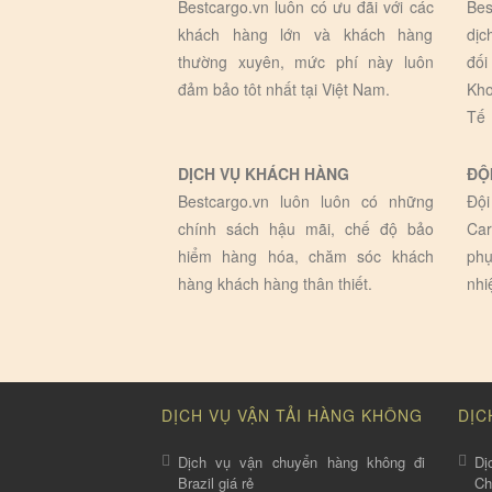
Bestcargo.vn luôn có ưu đãi với các
Bes
khách hàng lớn và khách hàng
dịc
thường xuyên, mức phí này luôn
đối
đảm bảo tôt nhất tại Việt Nam.
Kho
Tế
DỊCH VỤ KHÁCH HÀNG
ĐỘ
Bestcargo.vn luôn luôn có những
Đội
chính sách hậu mãi, chế độ bảo
Car
hiểm hàng hóa, chăm sóc khách
phụ
hàng khách hàng thân thiết.
nhi
DỊCH VỤ VẬN TẢI HÀNG KHÔNG
DỊC
Dịch vụ vận chuyển hàng không đi
Dị
Brazil giá rẻ
C