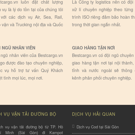
tcargo.vn luôn đặt chất lượng
Là Công ty logistics nên có đội
h vụ là lý do tồn tại của chúng tôi
xử lí chuyên nghiệp theo từng
 với các dịch vụ Air, Sea, Rail,
trình ISO riêng đảm bảo hoàn t
 vận và Trucking nội địa và Quốc
trong thời gian ngắn nhất.
I NGŨ NHÂN VIÊN
GIAO HÀNG TẬN NƠI
 ngũ nhân viên của Bestcargo.vn
Bestcargo.vn có đội ngũ chuyên 
go được đào tạo chuyên nghiệp,
giao hàng tận nơi tại nội thành,
c vụ hỗ trợ tư vấn Quý Khách
tỉnh và nước ngoài sẽ thông
ệt tình mọi lúc, mọi nơi.
kênh phân phối chuyên nghiệp.
H VỤ VẬN TẢI ĐƯỜNG BỘ
DỊCH VỤ HẢI QUAN
ch vụ vận tải đường bộ từ TP. Hồ
Dịch vụ Cod tại Sài Gòn
hí Minh (Sài Gòn) đi Kampot