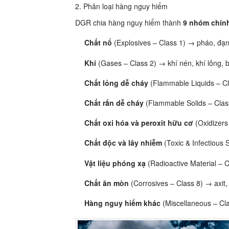
2. Phân loại hàng nguy hiểm
DGR chia hàng nguy hiểm thành
9 nhóm chín
Chất nổ
(Explosives – Class 1) → pháo, đạn
Khí
(Gases – Class 2) → khí nén, khí lỏng, 
Chất lỏng dễ cháy
(Flammable Liquids – Cl
Chất rắn dễ cháy
(Flammable Solids – Class
Chất oxi hóa và peroxit hữu cơ
(Oxidizers
Chất độc và lây nhiễm
(Toxic & Infectious
Vật liệu phóng xạ
(Radioactive Material – C
Chất ăn mòn
(Corrosives – Class 8) → axit
Hàng nguy hiểm khác
(Miscellaneous – Cla