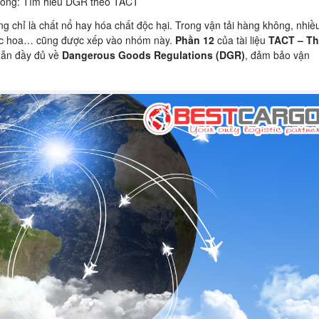
không: Tìm hiểu DGR theo TACT
chỉ là chất nổ hay hóa chất độc hại. Trong vận tải hàng không, nhiề
ước hoa… cũng được xếp vào nhóm này.
Phần 12
của tài liệu
TACT – T
ẫn đầy đủ về
Dangerous Goods Regulations (DGR)
, đảm bảo vận