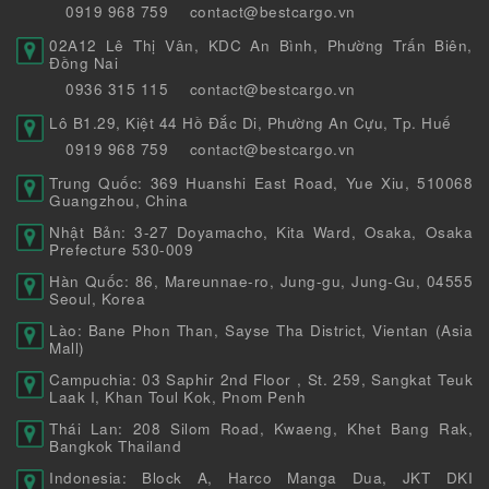
0919 968 759
contact@bestcargo.vn
02A12 Lê Thị Vân, KDC An Bình, Phường Trấn Biên,
Đồng Nai
0936 315 115
contact@bestcargo.vn
Lô B1.29, Kiệt 44 Hồ Đắc Di, Phường An Cựu, Tp. Huế
0919 968 759
contact@bestcargo.vn
Trung Quốc: 369 Huanshi East Road, Yue Xiu, 510068
Guangzhou, China
Nhật Bản: 3-27 Doyamacho, Kita Ward, Osaka, Osaka
Prefecture 530-009
Hàn Quốc: 86, Mareunnae-ro, Jung-gu, Jung-Gu, 04555
Seoul, Korea
Lào: Bane Phon Than, Sayse Tha District, Vientan (Asia
Mall)
Campuchia: 03 Saphir 2nd Floor , St. 259, Sangkat Teuk
Laak I, Khan Toul Kok, Pnom Penh
Thái Lan: 208 Silom Road, Kwaeng, Khet Bang Rak,
Bangkok Thailand
Indonesia: Block A, Harco Manga Dua, JKT DKI