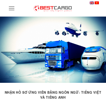
Skip
to
content
NHẬN HỒ SƠ ỨNG VIÊN BẰNG NGÔN NGỮ: TIẾNG VIỆT
VÀ TIẾNG ANH