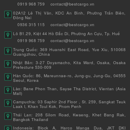
0919 968 759
contact@bestcargo.vn
02A12 Lê Thị Vân, KDC An Bình, Phường Trấn Biên,
Đồng Nai
0936 315 115
contact@bestcargo.vn
Lô B1.29, Kiệt 44 Hồ Đắc Di, Phường An Cựu, Tp. Huế
0919 968 759
contact@bestcargo.vn
Trung Quốc: 369 Huanshi East Road, Yue Xiu, 510068
Guangzhou, China
Nhật Bản: 3-27 Doyamacho, Kita Ward, Osaka, Osaka
Prefecture 530-009
Hàn Quốc: 86, Mareunnae-ro, Jung-gu, Jung-Gu, 04555
Seoul, Korea
Lào: Bane Phon Than, Sayse Tha District, Vientan (Asia
Mall)
Campuchia: 03 Saphir 2nd Floor , St. 259, Sangkat Teuk
Laak I, Khan Toul Kok, Pnom Penh
Thái Lan: 208 Silom Road, Kwaeng, Khet Bang Rak,
Bangkok Thailand
Indonesia: Block A, Harco Manga Dua, JKT DKI